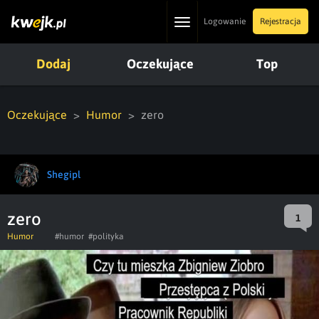
Toggle
Logowanie
Rejestracja
navigation
Dodaj
Oczekujące
Top
Oczekujące
Humor
zero
Shegipl
zero
1
Humor
#humor
#polityka