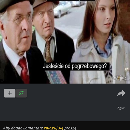
67
Zgłoś
Aby dodać komentarz
zaloguj się
proszę.