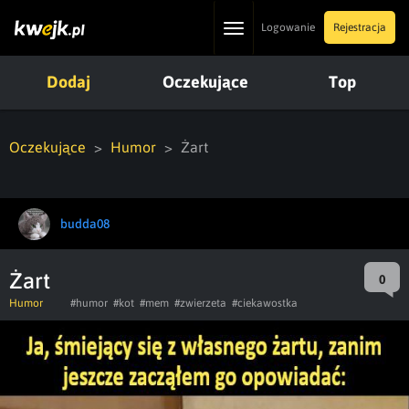
Toggle
Logowanie
Rejestracja
navigation
Dodaj
Oczekujące
Top
Oczekujące
Humor
Żart
budda08
Żart
0
Humor
#humor
#kot
#mem
#zwierzeta
#ciekawostka