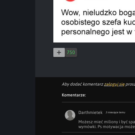
750
Aby dodać komentarz
zaloguj się
prosz
Komentarze:
Darthmietek
3 miesiące temu
Możesz mieć miliony i być spa
wymówki. Ps motywacja może 