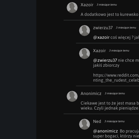
Xazoir
3 miesiące temu
A dodatkowo jest to kurewsko 
zwierzu37
3 miesiące temu
@xazoir
 coś więcej ? ja
Xazoir
3 miesiące temu
@zwierzu37
 nie chce mi
jakiś zbiorczy

https://www.reddit.co
nting_the_rudest_celeb
Anonimicz
3 miesiące temu
Ciekawe jest to że jest masa b
wieku. Czyli jednak pieniądze
Ned
3 miesiące temu
@anonimicz
  Bo pracuj
super bogaci, którzy ni