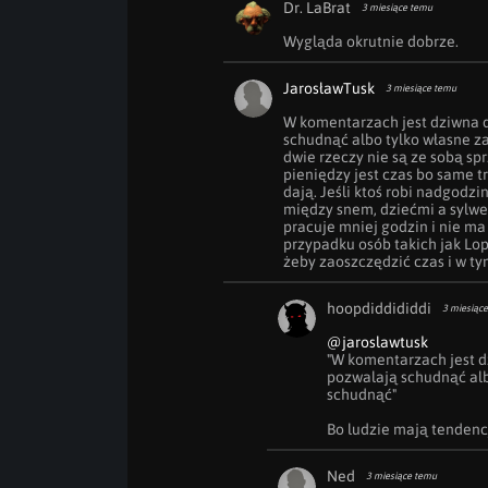
Dr. LaBrat
3 miesiące temu
Wygląda okrutnie dobrze.
JarosławTusk
3 miesiące temu
W komentarzach jest dziwna d
schudnąć albo tylko własne z
dwie rzeczy nie są ze sobą sp
pieniędzy jest czas bo same tr
dają. Jeśli ktoś robi nadgodzi
między snem, dziećmi a sylwetk
pracuje mniej godzin i nie ma 
przypadku osób takich jak Lope
żeby zaoszczędzić czas i w t
hoopdiddididdi
3 miesiąc
@jaroslawtusk
"W komentarzach jest d
pozwalają schudnąć al
schudnąć"

Bo ludzie mają tendencj
Ned
3 miesiące temu