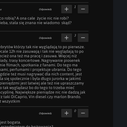
1
mu
Odpowiedz
co robią? A ona całe  życie nic nie robi? 
nieba, stała się znana nie wiadomo  skąd?
3
Odpowiedz
ebrytów którzy tak nie wyglądają to po pierwsze. 
cale 12h nie zasuwają i tak nie wyglądają to po 
ecież ona też ma pracę i zasuwa. Więcej niż 
iady, trasy koncertowe. Nagrywanie piosenek 
nie filmach, spotkania z fanami. Do tego ma 
ami, perfumami i projektuje ubrania. Do tego 
gdzie też musi nagrywać dla nich content, jest 
a się społecznie i była długo jurorka w jakimś 
pieniędzmi jest łatwiej ale też nie upraszczamy 
o tak wyglądasz bo do tego to trzeba mieć 
cyplinę. Największe pieniądze nic nie dadzą jak 
z taki DiCaprio, Vin diesel czy marlon Brando. 
st wszystkim
0
Odpowiedz
est bogata. 

u przedmiotem do hejtowania?
