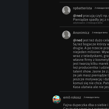
npbatterista
3 miesiące te
@ned
 pracują czyli np. 
Pieniądze spadły jej z 
edytowano: 3 miesiące temu
Anonimicz
3 miesiące temu
@ned
 jest też dużo cel
Są też bogacze którzy w
drugie. A po trzecie prz
niejeden milioner. Wyw
wraz z teledyskami, gra
własne firmy z kosmetyk
jest twarzą kilku marek 
też producentka i udziel
talent show. Jasne że z 
że jak masz pieniądze t
jeszcze motywację i dys
komuś się nie chce. Patr
Kasa ułatwia ale nie je
emil-rokosz
3 miesiące temu
Fajna dupeczka dba o siebie i j
Czy to nie czyni ją z automat