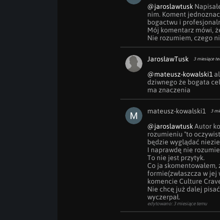
@jaroslawtusk
 Napisał
nim. Koment jednoznaczn
bogactwu i profesjonal
Mój komentarz mówi, że 
Nie rozumiem, czego ni
JarosławTusk
3 miesiące t
@mateusz-kowalski1
 a
dziwnego że bogata cele
ma znaczenia
mateusz-kowalski1
3 mi
@jaroslawtusk
 Autor k
rozumieniu "to oczywis
będzie wyglądać niezie
I naprawdę nie rozumie
To nie jest przytyk.

Co ja skomentowałem, ż
formie(zwłaszcza w jej 
komencie Culture Crave
Nie chcę już dalej pisa
wyczerpał.
edytowano: 3 miesiące temu