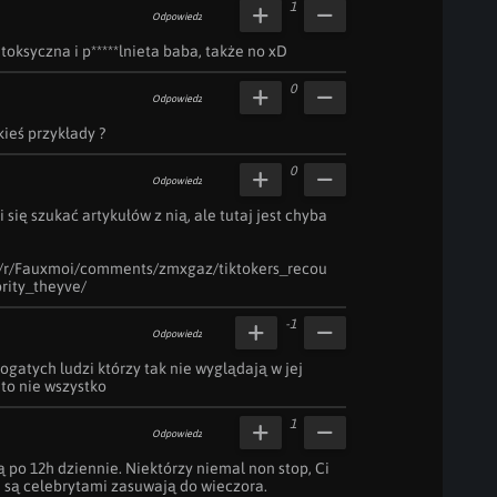
1
Odpowiedz
toksyczna i p*****lnieta baba, także no xD
0
Odpowiedz
kieś przykłady ?
0
Odpowiedz
 się szukać artykułów z nią, ale tutaj jest chyba 
m/r/Fauxmoi/comments/zmxgaz/tiktokers_recou
rity_theyve/
-1
Odpowiedz
ogatych ludzi którzy tak nie wyglądają w jej 
 to nie wszystko
1
Odpowiedz
ą po 12h dziennie. Niektórzy niemal non stop, Ci 
e są celebrytami zasuwają do wieczora. 