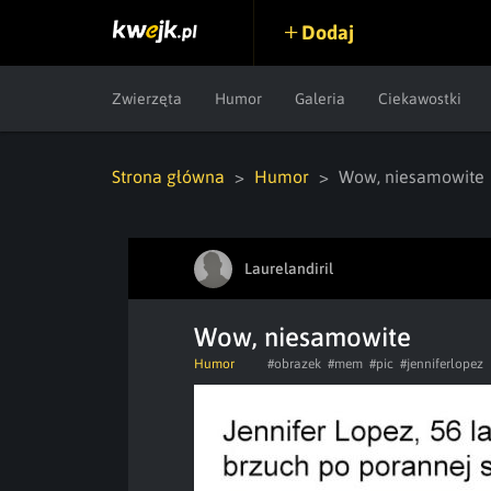
Dodaj
Zwierzęta
Humor
Galeria
Ciekawostki
Strona główna
Humor
Wow, niesamowite
Laurelandiril
Wow, niesamowite
Humor
#obrazek
#mem
#pic
#jenniferlopez