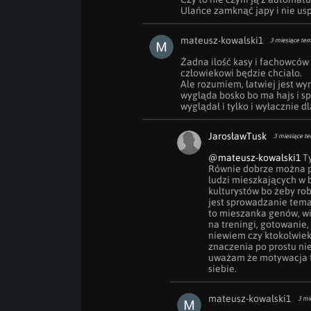
Ulańce zamknąć japy i nie usp
mateusz-kowalski1
3 miesiące te
Żadna ilość kasy i fachowców 
człowiekowi będzie chciało.

Ale rozumiem, łatwiej jest wy
wygląda bosko bo ma hajs i spe
wyglądał i tylko i wyłacznie 
JarosławTusk
3 miesiące t
@mateusz-kowalski1
 T
Równie dobrze można po
ludzi mieszkających w 
kulturystów bo żeby rob
jest sprowadzanie tema
to mieszanka genów, wi
na treningi, gotowanie,
niewiem czy ktokolwie
znaczenia po prostu nie
uważam że motywacja to
siebie.
mateusz-kowalski1
3 mi