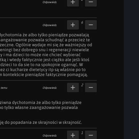
Odpowiedz
6
Odpowiedz
ychotomia że albo tylko pieniądze pozwalają 
aangażowanie pozwala schudnąć a przecież te 
rzeczne. Ogólnie wydaje mi się że ważniejszy od 
eningi bez dobrego snu i regeneracji niewiele 
ny i ma dzieci to może nie chcieć wybierać 
ą i wtedy faktycznie jest ciężko ale jeśli ktoś 
dzieci to da sie to na spokojnie ogarnąć. W 
z ci kucharze dietetycy itp są właśnie po to 
ym kontekście pieniądze faktycznie pomagają.
2
e temu
Odpowiedz
ziwna dychotomia że albo tylko pieniądze 
bo tylko własne zaangażowanie pozwala 
ę do popadania ze skrajności w skrajność.
1
Odpowiedz