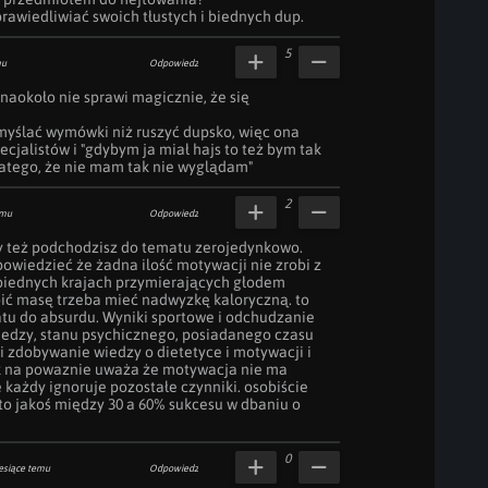
rawiedliwiać swoich tłustych i biednych dup.
5
mu
Odpowiedz
naokoło nie sprawi magicznie, że się 
myślać wymówki niż ruszyć dupsko, więc ona 
cjalistów i "gdybym ja miał hajs to też bym tak 
dlatego, że nie mam tak nie wyglądam"
2
emu
Odpowiedz
y też podchodzisz do tematu zerojedynkowo. 
wiedzieć że żadna ilość motywacji nie zrobi z 
biednych krajach przymierających głodem 
ić masę trzeba mieć nadwyzkę kaloryczną. to 
tu do absurdu. Wyniki sportowe i odchudzanie 
edzy, stanu psychicznego, posiadanego czasu 
 i zdobywanie wiedzy o dietetyce i motywacji i 
k na powaznie uważa że motywacja nie ma 
 każdy ignoruje pozostałe czynniki. osobiście 
 jakoś między 30 a 60% sukcesu w dbaniu o 
0
esiące temu
Odpowiedz