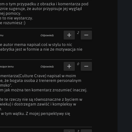
em o tym przypadku z obrazka i komentarza pod 
ie sugeruje, że autor przypisuje jej wygląd 
nej pomocy.

to nie wystarczy.

e rozumiesz :)
2
emu
Odpowiedz
le autor mema napisał coś w stylu to nic 
brytka jest w formie a nie że motywacja nie 
0
esiące temu
Odpowiedz
omentarza(Culture Crave) napisał w moim 
te, że bogata osoba z trenerem personalnym 
msko".

m jak można ten komentarz zrozumieć inaczej. 
e te rzeczy nie są równoznaczne z byciem w 
wieku) i dostrzegam zawiść i kompleksy w 
.

ć w tym wątku. Z mojej perspektywy się 
2