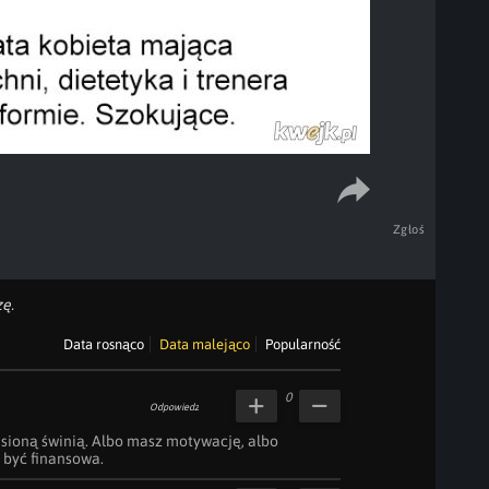
Zgłoś
ę.
Data rosnąco
Data malejąco
Popularność
0
Odpowiedz
sioną świnią. Albo masz motywację, albo 
być finansowa.