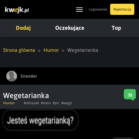
Toggle
Logowanie
Rejestracja
navigation
Dodaj
Oczekujące
Top
Strona główna
Humor
Wegetarianka
Sirandar
Wegetarianka
35
Humor
#obrazek
#mem
#pic
#wege