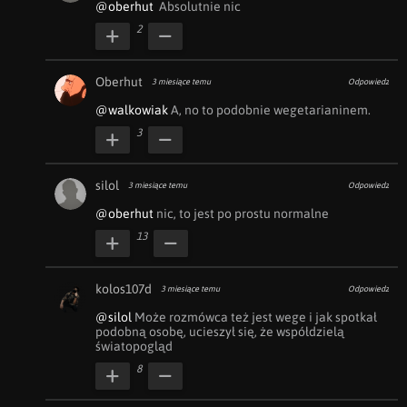
@oberhut
  Absolutnie nic 
2
Oberhut
3 miesiące temu
Odpowiedz
@walkowiak
 A, no to podobnie wegetarianinem.
3
silol
3 miesiące temu
Odpowiedz
@oberhut
 nic, to jest po prostu normalne
13
kolos107d
3 miesiące temu
Odpowiedz
@silol
 Może rozmówca też jest wege i jak spotkał 
podobną osobę, ucieszył się, że współdzielą 
światopogląd
8