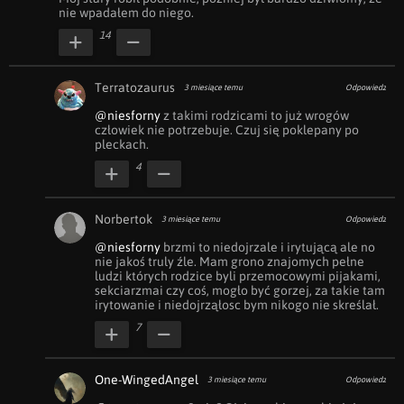
nie wpadałem do niego.
14
Terratozaurus
3 miesiące temu
Odpowiedz
@niesforny
 z takimi rodzicami to już wrogów 
człowiek nie potrzebuje. Czuj się poklepany po 
pleckach.
4
Norbertok
3 miesiące temu
Odpowiedz
@niesforny
 brzmi to niedojrzale i irytującą ale no 
nie jakoś truly źle. Mam grono znajomych pełne 
ludzi których rodzice byli przemocowymi pijakami, 
sekciarzmai czy coś, mogło być gorzej, za takie tam 
irytowanie i niedojrząłosc bym nikogo nie skreślał.
7
One-WingedAngel
3 miesiące temu
Odpowiedz