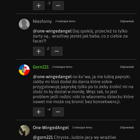
-5
Niesforny
3 miesiące temu
Odpowiedz
@one-wingedangel
 Daj spokój, przecież to tylko 
żarty są... wrażliwy jesteś jak baba, co z ciebie za 
facet?!
0
Gorn221
3 miesiące temu
Odpowiedz
@one-wingedangel
 no ku*wa, ja nie lubię papryki. 
Jakby mi ktoś dodał do dania które sobie 
przygotowuję paprykę tylko po to żeby zrobić mi na 
złość to by dostał w mordę. Więc tak, to jest 
problem jeśli rodzic robi to własnemu dziecku które 
nawet nie może się bronić bez konsekwencji.
-4
One-WingedAngel
3 miesiące temu
Odpowiedz
@gorn221
 Chryste...ludzie jacy wy wrażliwi 