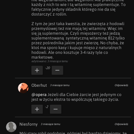
każdy z nich to wie i tą witaminę suplementuje. To 
faktycznie jedyny składnik którego nie da się 
dostarczyć z roślin.

Z tym że jest taka kwestia, że zwierzęta z hodowli 
przemysłowej też nie mają tej witaminy. Więc im 
się ją suplementuje. Czyli mięsożercy też jedzą 
suplementowaną  syntetyczną witaminę B12 tylko 
przez pośrednika jakim jest zwierzę. No chyba, że 
ktoś ma sporo kasy i kupuje mięso z naturalnych 
hodowli. Ale ono kosztuje 3-4 razy tyle co 
marketowe.
edytowano: 3 miesiące temu
-20
Oberhut
3 miesiące temu
Odpowiedz
@opera
 Jeżeli dla Ciebie żarcie jest jedynym co 
jest w życiu ekstra to współczuję takiego życia.
-2
Niesforny
3 miesiące temu
Odpowiedz
Mój stary robił podobnie, później był bardzo dziwiomy, że 