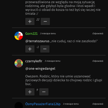
przewrażliwiona ze względu na moją sytuację 
rodzinną, ale gdybyś była głodna i ktoś wpadł i 
wyrzucił ci obiad do kosza to też byś się raczej nie 
śmiała :/
22
Gorn221
3 miesiące temu
Odpowiedz
@terratozaurus
 ,,nie cuduj, raz ci nie zaszkodzi''
-1
czarnykefir
3 miesiące temu
Odpowiedz
@one-wingedangel
Owszem. Rodzic, który nie umie uszanować 
życiowych decyzji dziecka to chvjowy rodzic i głupi 
buc.
9
ÓsmyPasażerFiata126p
3 miesiące temu
Odpowiedz