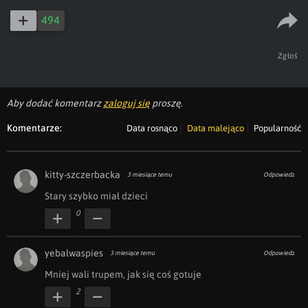
494
Zgłoś
Aby dodać komentarz
zaloguj się
proszę.
Komentarze:
Data rosnąco
Data malejąco
Popularność
kitty-szczerbacka
3 miesiące temu
Odpowiedz
Stary szybko miał dzieci 
0
yebalwaspies
3 miesiące temu
Odpowiedz
Mniej wali trupem, jak się coś gotuje
2