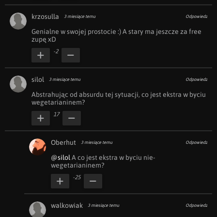
krzosulla
3 miesiące temu
Odpowiedz
Genialne w swojej prostocie :) A stary ma jeszcze za free 
zupę xD
-2
silol
3 miesiące temu
Odpowiedz
Abstrahując od absurdu tej sytuacji, co jest ekstra w byciu 
wegetarianinem?
17
Oberhut
3 miesiące temu
Odpowiedz
@silol
 A co jest ekstra w byciu nie-
wegetarianinem?
-25
walkowiak
3 miesiące temu
Odpowiedz