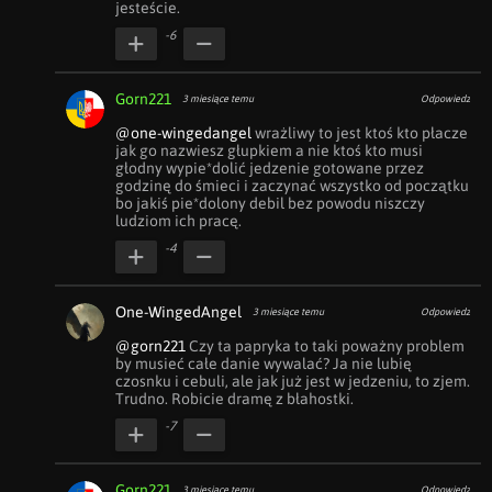
jesteście.
-6
Gorn221
3 miesiące temu
Odpowiedz
@one-wingedangel
 wrażliwy to jest ktoś kto płacze 
jak go nazwiesz głupkiem a nie ktoś kto musi 
głodny wypie*dolić jedzenie gotowane przez 
godzinę do śmieci i zaczynać wszystko od początku 
bo jakiś pie*dolony debil bez powodu niszczy 
ludziom ich pracę.
-4
One-WingedAngel
3 miesiące temu
Odpowiedz
@gorn221
 Czy ta papryka to taki poważny problem 
by musieć całe danie wywalać? Ja nie lubię 
czosnku i cebuli, ale jak już jest w jedzeniu, to zjem. 
Trudno. Robicie dramę z błahostki.
-7
Gorn221
3 miesiące temu
Odpowiedz