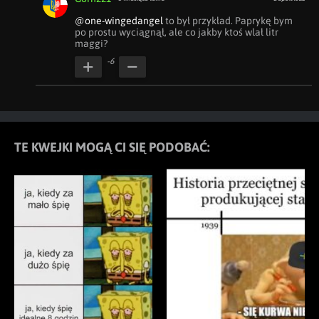
@one-wingedangel
 to był przykład. Paprykę bym 
po prostu wyciągnął, ale co jakby ktoś wlał litr 
maggi?
-6
TE KWEJKI MOGĄ CI SIĘ PODOBAĆ: