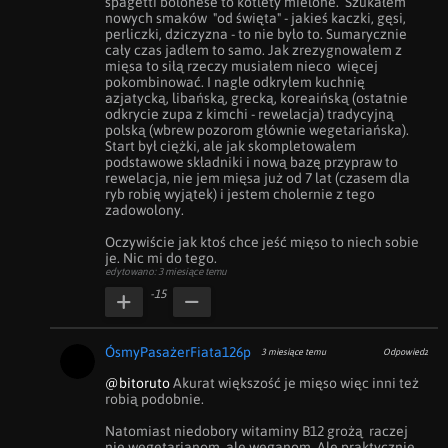
spagetti bolonese to kotlety mielone.  Szukałem 
nowych smaków  "od święta" - jakieś kaczki, gęsi, 
perliczki, dziczyzna - to nie było to. Sumarycznie 
cały czas jadłem to samo. Jak zrezygnowałem z 
mięsa to siłą rzeczy musiałem nieco  więcej 
pokombinować. I nagle odkryłem kuchnię 
azjatycką, libańską, grecką, koreaińską (ostatnie 
odkrycie zupa z kimchi - rewelacja) tradycyjną 
polską (wbrew pozorom głównie wegetariańska).   
Start był ciężki, ale jak skompletowałem 
podstawowe składniki i nową bazę przypraw to 
rewelacja, nie jem mięsa już od 7 lat (czasem dla 
ryb robię wyjątek) i jestem cholernie z tego 
zadowolony.  

Oczywiście jak ktoś chce jeść mięso to niech sobie 
je. Nic mi do tego.
edytowano: 3 miesiące temu
-15
ÓsmyPasażerFiata126p
3 miesiące temu
Odpowiedz
@bitoruto
 Akurat większość je mięso więc inni też 
robią podobnie.  

Natomiast niedobory witaminy B12 grożą  raczej 
nie wegetarianom, ale weganom. Ale praktycznie 