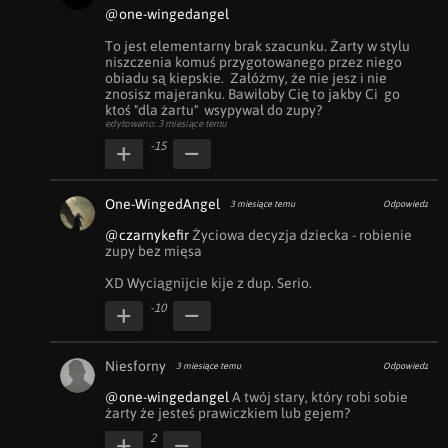
@one-wingedangel
To jest elementarny brak szacunku. Żarty w stylu 
niszczenia komuś przygotowanego przez niego 
obiadu są kiepskie.  Załóżmy, że nie jesz i nie 
znosisz majeranku. Bawiłoby Cię to jakby Ci  go 
ktoś "dla żartu"  wsypywał do zupy?
edytowano: 3 miesiące temu
-15
One-WingedAngel
3 miesiące temu
Odpowiedz
@czarnykefir
 Życiowa decyzja dziecka - robienie 
zupy bez mięsa

XD Wyciągnijcie kije z dup. Serio.
-10
Niesforny
3 miesiące temu
Odpowiedz
@one-wingedangel
 A twój stary, który robi sobie 
żarty że jesteś prawiczkiem lub gejem?
2