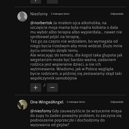
Niesforny
3 miesiące temu
Odpowiedz
@norbertok
 Ja miałem ojca alkoholika, na 
szczęście moja mama była mądra kobieta o dała 
mu wybór albo terapia albo wypierdala... nawet nie 
spróbował pójść na terapię..

Też go za często nie widziałem, bo wymagała od 
niego bycia trzeźwym aby mnie widział. Dużo mnie 
życiu ominęło dzięki temu.

Ale wracając do tematu, dla kogoś taka głupota jak 
wegetarizm może być bardzo ważna, zadaniem 
rodzica jest wspieranie dzieci, a nie ich 
wyśmiewanie. Wiadomo, jak w Polsce wygląda 
bycie rodzicem, a później się zestawiamy skąd taki 
współczynnik samobójstw
2
One-WingedAngel
3 miesiące temu
Odpowiedz
@niesforny
 Gdy zauważyliście że wrzucenie mięsa 
do zupy to żaden poważny problem, to zaczyna się 
podnoszenie poprzeczki i dochodzimy do 
wyzywania od gejów?