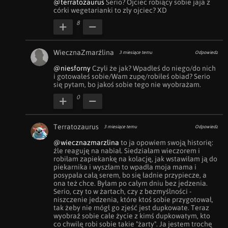
@terratozaurus
 Serio? Ojciec robiący sobie jaja z 
córki wegetarianki to zły ojciec? XD
8
WiecznaZmarźlina
3 miesiące temu
Odpowiedz
@niesforny
 Czyli że jak? Wpadłeś do niego/do nich 
i gotowałeś sobie/Wam zupę/robiłeś obiad? Serio 
się pytam, bo jakoś sobie tego nie wyobrażam.
0
Terratozaurus
3 miesiące temu
Odpowiedz
@wiecznazmarzlina
 to ja opowiem swoją historię: 
źle reaguję na nabiał. Siedziałam wieczorem i 
robiłam zapiekankę na kolację, jak wstawiłam ją do 
piekarnika i wyszłam to wpadła moja mama i 
posypała całą serem, bo się ładnie przypiecze, a 
ona też chce. Byłam po całym dniu bez jedzenia. 
Serio, czy to w żartach, czy z bezmyślności - 
niszczenie jedzenia, które ktoś sobie przygotował, 
tak żeby nie mógł go zjeść jest dupkowate. Teraz 
wyobraź sobie całe życie z kimś dupkowatym, kto 
co chwilę robi sobie takie "żarty". Ja jestem trochę 