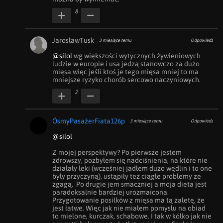
8
JarosławTusk
3 miesiące temu
Odpowiedz
@silol
 wg większości wytycznych żywieniowych 
ludzie w europie i usa jedzą stanowczo za dużo 
mięsa więc jeśli ktoś je tego mięsa mniej to ma 
mniejsze ryzyko chorób sercowo naczyniowych.
2
ÓsmyPasażerFiata126p
3 miesiące temu
Odpowiedz
@silol
Z mojej perspektywy? Po pierwsze jestem 
zdrowszy, pozbyłem się nadciśnienia, na które nie 
działały leki (wcześniej jadłem dużo wędlin i to one 
były przyczyną), ustąpiły też ciągłe problemy ze 
zgagą.  Po drugie jem smaczniej a moja dieta jest 
paradoksalnie bardziej urozmaicona.  
Przygotowanie posiłków z mięsa ma tą zaletę, że 
jest łatwe. Więc jak nie miałem pomysłu na obiad 
to mielone, kurczak, schabowe. I tak w kółko jak nie 