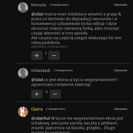
bitoruto
3 miesiące temu
Odpowiedz
@silol
 można mieć niedobory witamin z grupy B, 
przez co dochodzi do degradacji neuronów i w 
konsekwencji człowiekowi korba odbija i idzie 
obrzucać mięsny czerwoną farbą, albo niszczyć 
czyjąś własność w inny sposób.

Ale czujesz się częścią czegoś większego bo inni 
robią podobnie.
edytowano: 3 miesiące temu
3
imbaskadi
3 miesiące temu
Odpowiedz
@silol
 co jest ekstra w byciu wegetarianinem? - 
ograniczasz cierpienie zwierząt.
-6
Opera
3 miesiące temu
Odpowiedz
@oberhut
 W bycie nie-wegetarianinem eksta jest 
schabowy, pieczona szynka, kaczka z jabłkami, 
zraziki, jajecznica na boczku, gołąbki... Długo 
można by wymieniać.