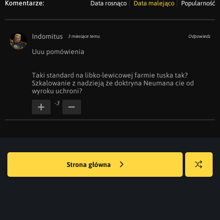
Komentarze:
Data rosnąco
Data malejąco
Popularność
Indomitus
3 miesiące temu
Odpowiedz
Uuu pomówienia

Taki standard na libko-lewicowej farmie tuska tak? 
Szkalowanie z nadzieją że doktryna Neumana cie od 
wyroku uchroni?
-3
Strona główna
Losuj
kwejka