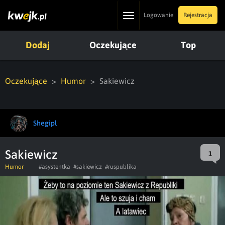
Toggle
Logowanie
Rejestracja
navigation
Dodaj
Oczekujące
Top
Oczekujące
Humor
Sakiewicz
Shegipl
Sakiewicz
1
Humor
#asystentka
#sakiewicz
#ruspublika