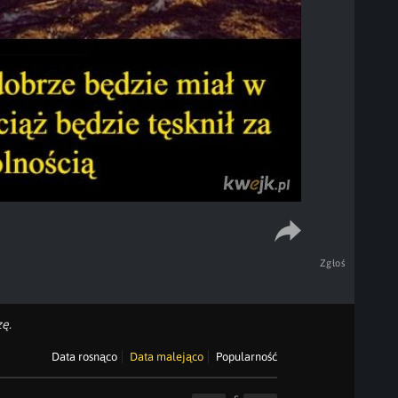
Zgłoś
ę.
Data rosnąco
Data malejąco
Popularność