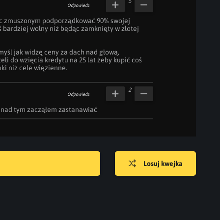
5
Odpowiedz
dąc zmuszonym podporządkować 90% swojej 
 bardziej wolny niż będąc zamknięty w złotej 
yśl jak widzę ceny za dach nad głową, 
i do wzięcia kredytu na 25 lat żeby kupić coś 
ki niż cele więzienne.
2
Odpowiedz
ie nad tym zacząłem zastanawiać
Losuj kwejka