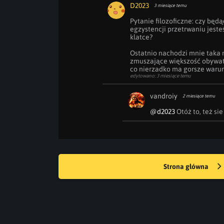
D2023
3 miesiące temu
Pytanie filozoficzne: czy bę
egzystencji przetrwaniu jesteś
klatce?

Ostatnio nachodzi mnie taka m
zmuszające większość obywatel
co nierzadko ma gorsze warun
edytowano: 3 miesiące temu
vandroiy
2 miesiące temu
@d2023
 Otóż to, też s
Strona główna