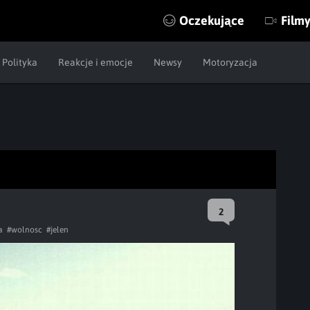
Oczekujące
Film
Polityka
Reakcje i emocje
Newsy
Motoryzacja
2
a
#wolnosc
#jelen