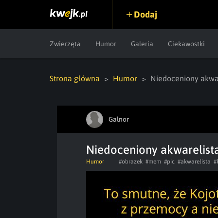
Dodaj
Zwierzęta
Humor
Galeria
Ciekawostki
Strona główna
Humor
Niedoceniony akwa
Galnor
Niedoceniony akwarelist
Humor
#obrazek
#mem
#pic
#akwarelista
#