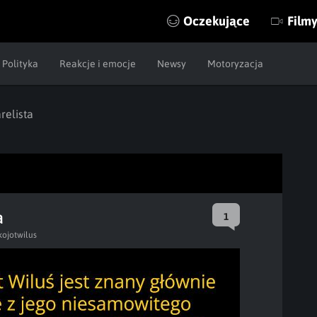
Oczekujące
Film
Polityka
Reakcje i emocje
Newsy
Motoryzacja
relista
a
1
kojotwilus