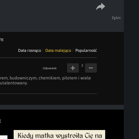
Zgłoś
ę.
Data rosnąco
Data malejąco
Popularność
5
Odpowiedz
rem, budowniczym, chemikiem, pilotem i wiele 
utalentowany.

: