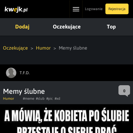
Toggle
Logowanie
Rejestracja
navigation
Dodaj
Oczekujące
Top
Oczekujące
Humor
Memy ślubne
T.F.D.
Memy ślubne
0
Humor
#meme
#slub
#pic
#xd