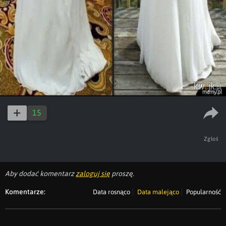
15
Zgłoś
Aby dodać komentarz
zaloguj się
proszę.
Komentarze:
Data rosnąco
Data malejąco
Popularność