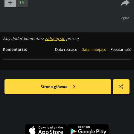
19
Zgłoś
Aby dodać komentarz
zaloguj się
proszę.
Komentarze:
Data rosnąco
Data malejąco
Popularność
Strona główna
Losuj
kwejka