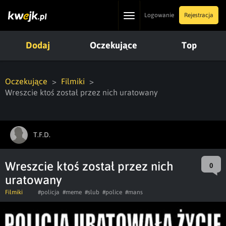
Toggle
Logowanie
Rejestracja
navigation
Dodaj
Oczekujące
Top
Oczekujące
Filmiki
Wreszcie ktoś został przez nich uratowany
T.F.D.
Wreszcie ktoś został przez nich
0
uratowany
Filmiki
#policja
#meme
#slub
#police
#mans