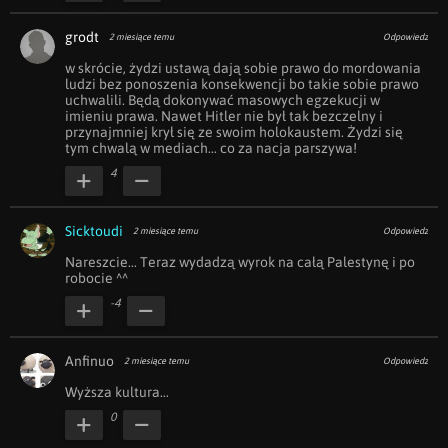
grodt
2 miesiące temu
Odpowiedz
w skrócie, żydzi ustawą dają sobie prawo do mordowania 
ludzi bez ponoszenia konsekwencji bo takie sobie prawo 
uchwalili. Będą dokonywać masowych egzekucji w 
imieniu prawa. Nawet Hitler nie był tak bezczelny i 
przynajmniej krył się ze swoim holokaustem. Żydzi się 
tym chwalą w mediach... co za nacja parszywa!
4
Sicktoudi
2 miesiące temu
Odpowiedz
Nareszcie... Teraz wydadzą wyrok na całą Palestynę i po 
robocie ^^
-4
Anfinuo
2 miesiące temu
Odpowiedz
Wyższa kultura...
0