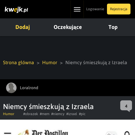
Toggle
Logowanie
Rejestracja
navigation
Dodaj
Oczekujące
Top
Strona główna
Humor
Niemcy śmieszkują z Izraela
Loralrond
Niemcy śmieszkują z Izraela
4
Humor
#obrazek
#mem
#niemcy
#izrael
#pic