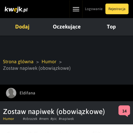
Toggle
Logowanie
Rejestracja
navigation
Dodaj
Oczekujące
Top
Strona główna
Humor
Zostaw napiwek (obowiązkowe)
Eldifana
Zostaw napiwek (obowiązkowe)
14
Humor
#obrazek
#mem
#pic
#napiwek