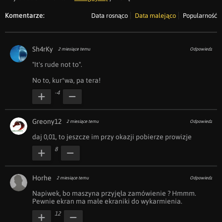
Komentarze:
Data rosnąco
Data malejąco
Popularność
Sh4rKy
2 miesiące temu
Odpowiedz
"It's rude not to".

No to, kur*wa, pa tera!
-4
Greony12
2 miesiące temu
Odpowiedz
daj 0,01, to jeszcze im przy okazji pobierze prowizje
8
Horhe
2 miesiące temu
Odpowiedz
Napiwek, bo maszyna przyjęła zamówienie ? Hmmm.

Pewnie ekran ma małe ekraniki do wykarmienia.
12