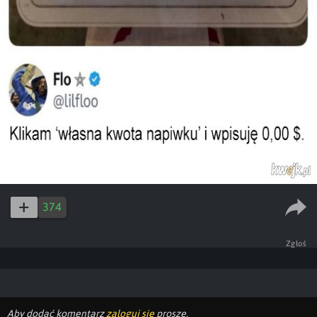
374
Zgłoś
Aby dodać komentarz
zaloguj się
proszę.