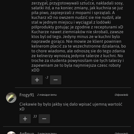
zerzygał, przygotowywali sztućce, nakładali sosy, 
sałatki itd, a na koniec zmiany, jak kuchnia se juz 
piła piwo, zapieprzali z mopami i sprzątali. A 
kucharz xD no owszem nudzić sie nie nudził, ale 
stał w jednym miejscu i wyciągał z lodówki 
półprodukty gotując je zgodnie z recepturami xD 
Kucharze nawet ziemniaków nie skrobali, zawsze 
ktos byl od tego. Jedyny minus ze w kuchni bylo 
naprawde gorąco. Nie mowie ze klient powinien 
kelnerom płacić za te wszechstronne dzialania, bo 
to chore wiadomo, ale odnoszę sie do tego zdania 
ze kelnerzy wynoszą jedynie talerze z kuchni. No 
troche za studenta powynosilam sie tych talerzy i 
zapewniam ze to byla najmniejsza czesc roboty 
xDD 
-3
Frogy91
2 miesiące temu
Odpowiedz
Ciekawie by było jakby się dało wpisać ujemną wartość 
xD
33
Anfinuo
2 miesiące temu
Odpowiedz