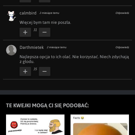
calmbird
2 miesiące temu
Odpowiedz
Więcej bym tam nie poszła.
31
Darthmietek
2 miesiące temu
Odpowiedz
Najlepsza opcja to ich olać. Nie korzystać. Niech zdychają 
z głodu.
35
TE KWEJKI MOGĄ CI SIĘ PODOBAĆ: