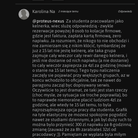
Karolina Na
2 miesiące temu
Odpowiedz
@proteus-nexus
  Za studenta pracowałam jako 
kelnerka, wiec służę odpowiedzią - zwykle 
rezerwacje powyżej 8 osob to kolacje firmowe, 
gdzie jest faktura, zapłata kartą firmową, zero 
napiwku. Ja rozumiem, że nikogo to nie obchodzi i 
nie zamierzam się z nikim kłócić, tymbardziej ze 
juz z 15 lat nie jestę kelnerę, ale taka grupa 
zajmuje cały wieczor cały rewir danego kelnera, i 
jesli nie dostanie od nich napiwku (a nie dostanie) 
to cały wieczór zapieprza za 4zl za godzinę (mowie 
o stanie na 15 lat temu). Tego typu naliczenia 
zaczęły sie pojawiać przy większych grupach, az w 
koncu wchodziło to oficjalnie, tak ze nawet do 
paragonu zaczął byc dopisywany serwis. 
Oczywiście to jest dramat, ze taki jest stan rzeczy 
(choc mysle, ze sytuacja sie troche poprawiła), bo 
to naprawde niemoralne płacić ludziom 4zl za 
godzinę, ale wtedy te 15 lat temu, to byla 
najrozsądniejsza opcja pracy dla studenta. Grafik 
na tyle elastyczny ze mozesz spokojnie pogodzić 
nawet ze studiami dziennymi, a jak byl duży ruch to 
można bylo przynieść 300 zl napiwku za 8-godzinną 
zmianę (zauważ że za 8h zarabiałeś 32zl od 
pracodawcy ;)). Pamiętam ze wyplata byla miłym 