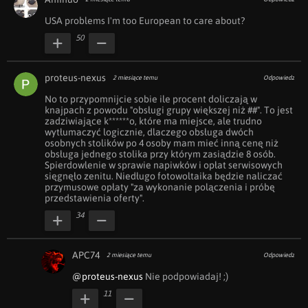
USA problems I'm too European to care about?
50
proteus-nexus
2 miesiące temu
Odpowiedz
No to przypomnijcie sobie ile procent doliczają w 
knajpach z powodu "obsługi grupy większej niż ##". To jest 
zadziwiające k******o, które ma miejsce, ale trudno 
wytłumaczyć logicznie, dlaczego obsługa dwóch 
osobnych stolików po 4 osoby mam mieć inną cenę niż 
obsługa jednego stolika przy którym zasiądzie 8 osób. 
Spierdowlenie w sprawie napiwków i opłat serwisowych 
sięgnęło zenitu. Niedługo fotowoltaika będzie naliczać 
przymusowe opłaty "za wykonanie polączenia i próbę 
przedstawienia oferty".
34
APC74
2 miesiące temu
Odpowiedz
@proteus-nexus
 Nie podpowiadaj! ;)
11