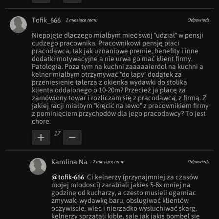
Tofik_666
2 miesiące temu
Odpowiedz
Niepojęte dlaczego miałbym mieć swój "udział" w pensji 
cudzego pracownika. Pracownikowi pensję płaci 
pracodawca, tak jak uznaniowe premie, benefity i inne 
dodatki motywacyjne a nie urwa go mać klient firmy. 
Patologia. Poza tym na kuchni zaaaaaierdol na kuchni a 
kelner miałbym otrzymywać "do łapy" dodatek za 
przeniesienie talerza z okienka wydawki do stolika 
klienta oddalonego o 10-20m? Przecież ja płacę za 
zamówiony towar i rozliczam się z pracodawcą, z firmą. Z 
jakiej racji miałbym "kręcić na lewo" z pracownikiem firmy 
z pominięciem przychodów dla jego pracodawcy? To jest 
chore.
17
Karolina Na
2 miesiące temu
Odpowiedz
@tofik-666
  Ci kelnerzy (przynajmniej za czasów 
mojej mlodosci) zarabiali jakies 5-8x mniej na 
godzinę od kucharzy, a czesto musieli ogarniac 
zmywak, wydawkę baru, obsługiwać klientów 
oczywiscie, wiec i nierzadko wysłuchiwać skarg, 
kelnerzy sprzątali kible, sale jak jakis bombel sie 