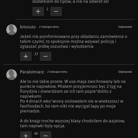
dodatkiem do tipów, a nie na odwrót xD 
1
bitoruto
2 miesiące temu
Odpowiedz
Jeżeli nie poinformowano przy składaniu zamówienia o 
takim czymś, to spokojnie można wzywać policję i 
zgłaszać próbę oszustwa i wyłudzenia.
33
Paralotniarz
2 miesiące temu
Odpowiedz
Ale to nie takie proste. W usa maja zwichrowany leb na 
punkcie napiwkow. Mialem przyjemnosc byc 2 tyg na 
florydzie i stwierdzam ze ich tam popie*dolilo z 
napiwkami. 

Po 4 dniach wku*wiony stolowalem sie w wiekszosci w 
fastfoodach, bo tam nikt nie wycigal lapy po moje 
pieniadze.

A do knajp troche wyzszej klasy chodzilem do azjatow, 
tam napiwki byly opcja.
46