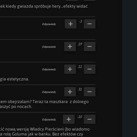
ek kiedy gwiazda spróbuje hery...efekty widać 
-3
Odpowiedz
19
Odpowiedz
11
Odpowiedz
rgia estetyczna.
31
Odpowiedz
aniem obejrzałam? Teraz ta maszkara  z dolnego 
aszyć po nocach.
-10
Odpowiedz
cić nową wersję Władcy Pierścieni (bo wiadomo 
 ma rolę Goluma jak w banku. Bez efektów czy 