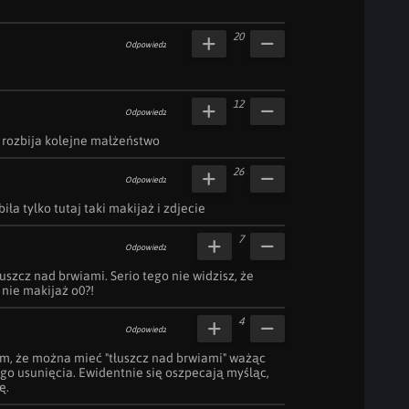
20
Odpowiedz
12
Odpowiedz
 rozbija kolejne małżeństwo
26
Odpowiedz
iła tylko tutaj taki makijaż i zdjecie
7
Odpowiedz
uszcz nad brwiami. Serio tego nie widzisz, że 
a nie makijaż o0?!
4
Odpowiedz
m, że można mieć "tłuszcz nad brwiami" ważąc 
ego usunięcia. Ewidentnie się oszpecają myśląc, 
ę.