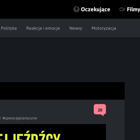
Oczekujące
Film
Polityka
Reakcje i emocje
Newsy
Motoryzacja
20
d
#operacjeplastyczne