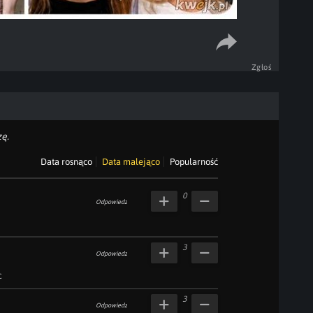
Zgłoś
ę.
Data rosnąco
Data malejąco
Popularność
0
Odpowiedz
3
Odpowiedz
c
3
Odpowiedz