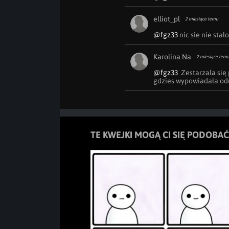
elliot_pl
2 miesiące temu
@fgz33
 nic sie nie stal
Karolina Na
2 miesiące tem
@fgz33
  Zestarzala się
gdzies wypowiadała odn
TE KWEJKI MOGĄ CI SIĘ PODOBAĆ