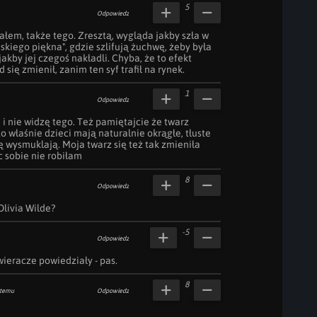
5
Odpowiedz
iałem, także tego. Zresztą, wygląda jakby szła w 
kiego piękna", gdzie szlifują żuchwę, żeby była 
akby jej czegoś nakładli. Chyba, że to efekt 
 się zmienił, zanim ten syf trafił na rynek.
1
Odpowiedz
 i nie widzę tego. Też pamiętajcie że twarz 
to właśnie dzieci mają naturalnie okrągłe, tłuste 
ię wysmuklają. Moja twarz się też tak zmieniła 
c sobie nie robiłam
8
Odpowiedz
Olivia Wilde?
-5
Odpowiedz
wieracze powiedziały - pas.
8
 temu
Odpowiedz