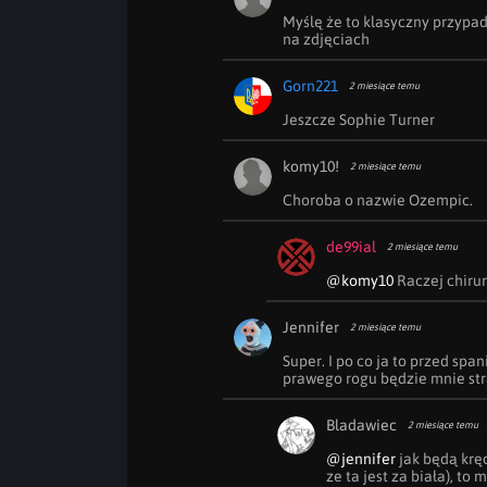
Myślę że to klasyczny przypad
na zdjęciach 
Gorn221
2 miesiące temu
Jeszcze Sophie Turner
komy10!
2 miesiące temu
Choroba o nazwie Ozempic. 
de99ial
2 miesiące temu
@komy10
 Raczej chiru
Jennifer
2 miesiące temu
Super. I po co ja to przed sp
prawego rogu będzie mnie str
Bladawiec
2 miesiące temu
@jennifer
 jak będą krę
ze ta jest za biała), to