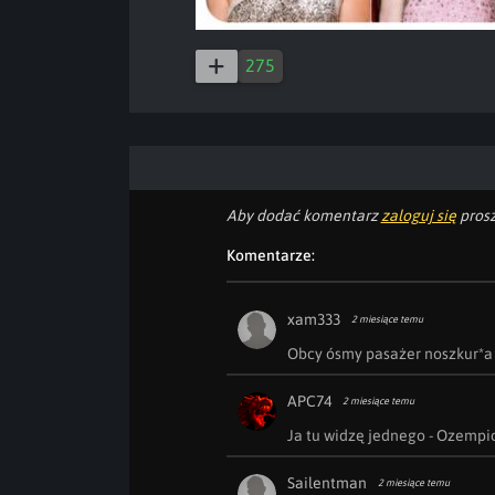
275
Aby dodać komentarz
zaloguj się
prosz
Komentarze:
xam333
2 miesiące temu
Obcy ósmy pasażer noszkur*a
APC74
2 miesiące temu
Ja tu widzę jednego - Ozempi
Sailentman
2 miesiące temu