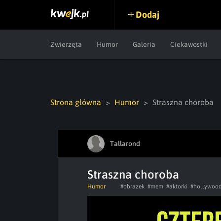
Dodaj
Zwierzęta
Humor
Galeria
Ciekawostki
Strona główna
Humor
Straszna choroba
Tallarond
Straszna choroba
Humor
#obrazek
#mem
#aktorki
#hollywoo