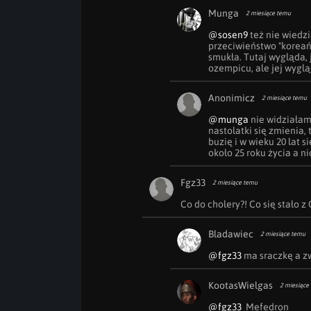
Munga
2 miesiące temu
@sosen9
 też nie wiedz
przeciwieństwo "koreańs
smukła. Tutaj wygląda, j
ozempicu, ale jej wygląd
Anonimicz
2 miesiące temu
@munga
 nie widziałam
nastolatki się zmienia, 
buzię i w wieku 20 lat s
około 25 roku życia a ni
Fgz33
2 miesiące temu
Co do cholery?! Co się stało z 
Bladawiec
2 miesiące temu
@fgz33
 ma sraczkę a z
KootasWielgas
2 miesiące
@fgz33
  Mefedron 