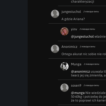
charakteryzacji
jungestuchol
2 miesiące temu
A gdzie Ariana?
yinv
2 miesiące temu
@jungestuchol
 właśnie
Anonimicz
2 miesiące temu
Ortega akurat nic sobie nie rob
Munga
2 miesiące temu
@anonimicz
 usuwała tł
twarz jej się zmieniła, 
sosen9
2 miesiące temu
@munga
 Nie wiedziałe
50-60kg i potrzebę do j
że to poprawi ich karier