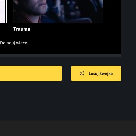
Trauma
Doładuj więcej
Losuj kwejka