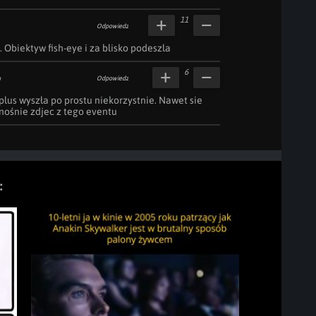
11
Odpowiedz
o. Obiektyw fish-eye i za blisko podeszla
6
u
Odpowiedz
 plus wyszła po prostu niekorzystnie. Nawet sie 
ośnie zdjec z tego eventu
: