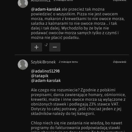
Anonimicz
2 miesiące temu
Odpowiedz
@adam-karolak
 ale przecież tak można 
powiedzieć o wszystkim. Pizza nie jest owocem 
morza, makaron z krewetkami to nie owoce morza, 
sałatka z kalmarami to nie owoce morza .. i tak 
dalej i tak dalej. Wychodziło by że byle nie 
podawać owoców morza samych tylko z czymś i 
można nie płacić podatku.
-2
SzybkiBronek
2 miesiące temu
Odpowiedz
@adalino51298
@tatapik
@adam-karolak
Ale czego nie rozumiecie? Zgodnie z polskimi 
przepisami, dania zawierające homary, ośmiornice, 
krewetki, małże i inne owoce morza są wyłączone z 
obniżonych stawek i podlegają 23% stawce VAT. 
Dotyczy to całej potrawy, jeśli chociaż jeden z jej 
składników należy do tej kategorii.

Chłop niech się nie zasłania nie wiedzą, bo nawet 
programy do fakturowania podpowiadają stawki 