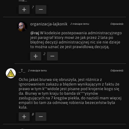
ma...
7
organizacja-lajkonik
2 miesiące temu
Odpowiedz
@raj
 W kodeksie postepowania administracyjnego 
jest paragraf ktory mowi ze jak przez 2 lata po 
błędnej decyzji administracyjnej nic sie nie dzieje 
to można uznać ze jest prawidłową decyzją.
2
_T_
2 miesiące temu
Odpowiedz
Ocho jakaś biurwa się obruszyła, jest różnica z 
ignorowaniem zakazu a błędem wynikającym z faktu że 
prawo w tym k**widole jest pisane pod krojenie kogo się 
da. Biurwy w tym kraju to banda sk***ysynów 
zasługujących na 7 kręgów piekła, do nazioli mam więcej 
empatii bo tam za odmowę robienia bezeceństw była 
kula.
8