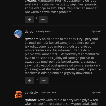
@daroc
 Mandatem. Prosił o odstąpienie od jego 
wystawienia ale się nie udało, więc musi ponieść 
konsekwencje za swój błąd i zapłacić ten mandat. 
Nie wiem z czym masz problem
3
daroc
2 miesiące temu
Odpowiedz
@vandroiy
 no ok, teraz to ma sens. Czyli przyznał 
że musi ponieść konsekwencje _dopiero po tym_, 
jak odrzucono jego wniosek o odstąpienie od 
wymierzenia kary. Tej informacji zabrakło w 
pierwszym komentarzu. W pierwszym komentarzu 
było to opisane tak, jakby od samego początku 
uważał, że musi ponieść konsekwencje, a zarazem 
zawnioskował od odstąpienie od wymierzenia kary 
("nie negował słuszności mandatu a jedynie prosił o 
możliwość odstąpienia od jego wystawienia").
-2
vandroiy
2 miesiące temu
Odpowiedz
@daroc
 Wydawało mi sie to oczywiste gdyż w ten 
własnie sposób  restaurator się wypowiadał. Sorki 