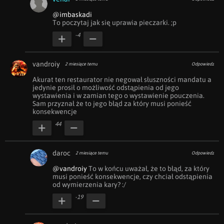
@imbaskadi
To poczytaj jak się uprawia pieczarki. ;p
-4
vandroiy
2 miesiące temu
Odpowiedz
Akurat ten restaurator nie negował słuszności mandatu a 
jedynie prosił o możliwość odstąpienia od jego 
wystawienia i w zamian tego o wystawienie pouczenia. 
Sam przyznał że to jego błąd za który musi ponieść 
konsekwencje
44
daroc
2 miesiące temu
Odpowiedz
@vandroiy
 To w końcu uważał, że to błąd, za który 
musi ponieść konsekwencje, czy chciał odstąpienia 
od wymierzenia kary? :/
-19