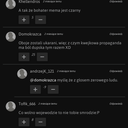
Khellendros
2 miesiące temu
Odpowiedz
A tak że bohater mema jest czarny 
5
Domokrazca
2 miesiące temu
Odpowiedz
Oboje zostali ukarani, więc z czym kwejkowa propaganda 
ma ból dupska tym razem XD
25
andrzejK_121
2 miesiące temu
Odpowiedz
@domokrazca
 myślę że z głosem zerowego ludu.
-9
Tofik_666
2 miesiące temu
Odpowiedz
Co wolno wojewodzie to nie tobie smrodzie:P
8