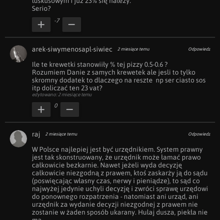
luskusowym i już 23% się należy.

Serio?
-7
arek-siwymenosapl-siwiec
2 miesiące temu
Odpowiedz
Ile te krewetki stanowiiły % tej pizzy 0.5-0.6 ?

Rozumiem Danie z samych krewetek ale jesli to tylko 
skromny dodatek to dlaczego na reszte  np ser ciasto sos 
itp doliczać ten 23 vat?
edytowano: 2 miesiące temu
0
raj
2 miesiące temu
Odpowiedz
W Polsce najlepiej jest być urzędnikiem. System prawny 
jest tak skonstruowany, że urzędnik może łamać prawo 
całkowicie bezkarnie. Nawet jeżeli wyda decyzję 
całkowicie niezgodną z prawem, ktoś zaskarży ją do sądu 
(poswięcając własny czas, nerwy i pieniądze), to sąd co 
najwyżej jedynie uchyli decyzję i zwróci sprawę urzędowi 
do ponownego rozpatrzenia - natomiast ani urząd, ani 
urzędnik za wydanie decyzji niezgodnej z prawem nie 
zostanie w żaden sposób ukarany. Hulaj dusza, piekła nie 