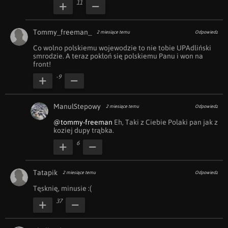
11
Tommy_freeman_
2 miesiące temu
Odpowiedz
Co wolno polskiemu wojewodzie to nie tobie UPAdliński 
smrodzie. A teraz pokłoń się polskiemu Panu i won na 
front!
-9
ManulStepowy
2 miesiące temu
Odpowiedz
@tommy-freeman
 Eh, Taki z Ciebie Polaki pan jak z 
koziej dupy trąbka.
6
Tatapik
2 miesiące temu
Odpowiedz
Tęsknię, minusie :(
37