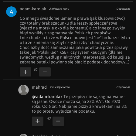
adam-karolak
2 miesiące temu
Odpowiedz
Co innego świadome łamanie prawa (jak kłusownictwo) 
czy totalny brak szacunku dla reszty społeczeństwa 
(wjazd na morskie oko dla kontentu) a co innego zwykły 
błąd wynikły z zagmatwania Polskich przepisów.

I nie chodzi o to że w Polsce prawo jest "be" bo karze, tylko 
o to że zmienia się zbyt często i zbyt chaotycznie. 

Chociażby ilość zamieszania jaka powstała przez sprawy 
takie jak "Polski ład", KSEF, czy sysem kaucyjny (dla nie 
świadomych, według niektórych interpretacji, od kaucji za 
zebrane butelki powinno się płacić podatek dochodowy...)
60
mahrad
2 miesiące temu
Odpowiedz
@adam-karolak
 Te przepisy nie są zagmatwane - 
są jasne. Owoce morza są na 23% VAT. Od 2020 
roku. Od 6 lat. Nabijanie pizzy z krewetkami na 8% 
to po prostu wyłudzanie podatku. 
-42