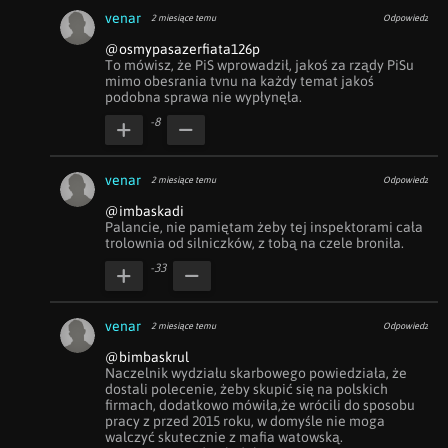
venar
2 miesiące temu
Odpowiedz
@osmypasazerfiata126p
To mówisz, że PiS wprowadził, jakoś za rządy PiSu 
mimo obesrania tvnu na każdy temat jakoś 
podobna sprawa nie wypłynęła.
-8
venar
2 miesiące temu
Odpowiedz
@imbaskadi
Palancie, nie pamiętam żeby tej inspektorami cała 
trolownia od silniczków, z tobą na czele broniła.
-33
venar
2 miesiące temu
Odpowiedz
@bimbaskrul
Naczelnik wydziału skarbowego powiedziała, że 
dostali polecenie, żeby skupić się na polskich 
firmach, dodatkowo mówiła,że wrócili do sposobu 
pracy z przed 2015 roku, w domyśle nie moga 
walczyć skutecznie z mafia watowską.
