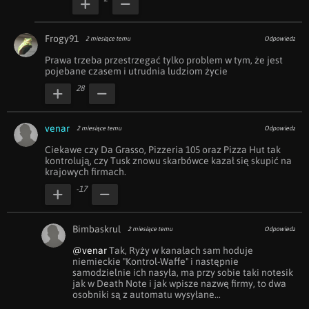
Frogy91
2 miesiące temu
Odpowiedz
Prawa trzeba przestrzegać tylko problem w tym, że jest 
pojebane czasem i utrudnia ludziom życie 
28
venar
2 miesiące temu
Odpowiedz
Ciekawe czy Da Grasso, Pizzeria 105 oraz Pizza Hut tak 
kontrolują, czy Tusk znowu skarbówce kazał się skupić na 
krajowych firmach.
-17
Bimbaskrul
2 miesiące temu
Odpowiedz
@venar
 Tak, Ryży w kanałach sam hoduje 
niemieckie "Kontrol-Waffe" i następnie 
samodzielnie ich nasyła, ma przy sobie taki notesik 
jak w Death Note i jak wpisze nazwę firmy, to dwa 
osobniki są z automatu wysyłane...
