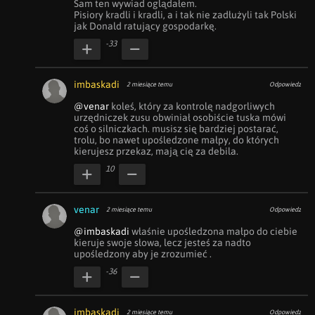
Sam ten wywiad oglądałem.

Pisiory kradli i kradli, a i tak nie zadłużyli tak Polski 
jak Donald ratujący gospodarkę.
-33
imbaskadi
2 miesiące temu
Odpowiedz
@venar
 koleś, który za kontrolę nadgorliwych 
urzędniczek zusu obwiniał osobiście tuska mówi 
coś o silniczkach. musisz się bardziej postarać, 
trolu, bo nawet upośledzone małpy, do których 
kierujesz przekaz, mają cię za debila.
10
venar
2 miesiące temu
Odpowiedz
@imbaskadi
 właśnie upośledzona małpo do ciebie 
kieruje swoje słowa, lecz jesteś za nadto 
upośledzony aby je zrozumieć .
-36
imbaskadi
2 miesiące temu
Odpowiedz