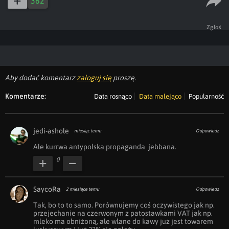
382
Zgłoś
Aby dodać komentarz
zaloguj się
proszę.
Komentarze:
Data rosnąco
Data malejąco
Popularność
jedi-ashole
miesiąc temu
Odpowiedz
Ale kurrwa antypolska propaganda  jebbana.
0
SaycoRa
2 miesiące temu
Odpowiedz
Tak, bo to to samo. Porównujemy coś oczywistego jak np. 
przejechanie na czerwonym z patostawkami VAT jak np. 
mleko ma obniżoną, ale wlane do kawy już jest towarem 