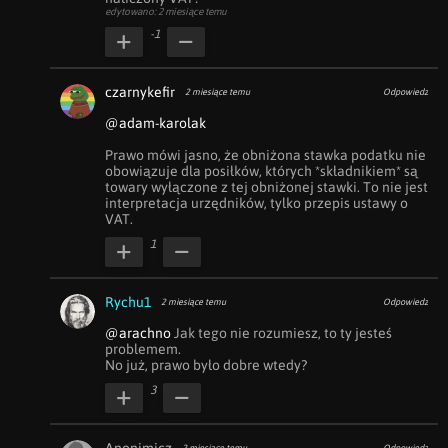
edytowano: 2 miesiące temu
-1
czarnykefir
2 miesiące temu
Odpowiedz
@adam-karolak
Prawo mówi jasno, że obniżona stawka podatku nie 
obowiązuje dla posiłków, których *składnikiem* są 
towary wyłączone z tej obniżonej stawki. To nie jest 
interpretacja urzędników, tylko przepis ustawy o 
VAT.
1
Rychu1
2 miesiące temu
Odpowiedz
@arachno
 Jak tego nie rozumiesz, to ty jesteś 
problemem. 

No już, prawo było dobre wtedy?
3