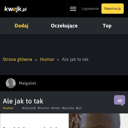
Toggle
Logowanie
Rejestracja
navigation
Dodaj
Oczekujące
Top
Strona główna
Humor
Ale jak to tak
Malgaliel
Ale jak to tak
60
Humor
#obrazek
#humor
#mem
#polska
#pic