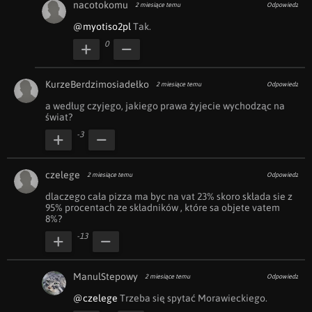
nacotokomu
2 miesiące temu
Odpowiedz
@myotiso2pl
 Tak.
0
KurzeBerdzimosiadełko
2 miesiące temu
Odpowiedz
a według czyjego, jakiego prawa żyjecie wychodząc na 
świat?
-3
czelege
2 miesiące temu
Odpowiedz
dlaczego cała pizza ma byc na vat 23% skoro składa sie z 
95% procentach ze składników , które sa objete vatem 
8%?
-13
ManulStepowy
2 miesiące temu
Odpowiedz
@czelege
 Trzeba się spytać Morawieckiego.