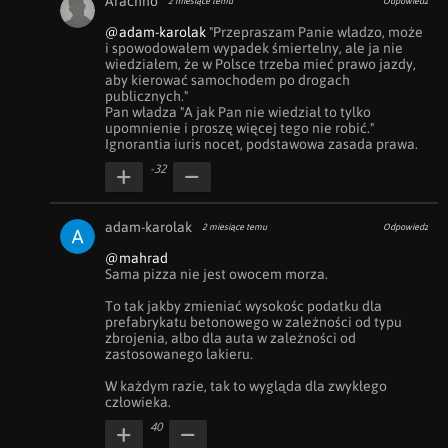
Arachno
2 miesiące temu
Odpowiedz
@adam-karolak
 "Przepraszam Panie władzo, może 
i spowodowałem wypadek śmiertelny, ale ja nie 
wiedziałem, że w Polsce trzeba mieć prawo jazdy, 
aby kierować samochodem po drogach 
publicznych."

Pan władza "A jak Pan nie wiedział to tylko 
upomnienie i proszę więcej tego nie robić."

Ignorantia iuris nocet, podstawowa zasada prawa.
-32
adam-karolak
2 miesiące temu
Odpowiedz
@mahrad
Sama pizza nie jest owocem morza.

To tak jakby zmieniać wysokośc podatku dla 
prefabrykatu betonowego w zależności od typu 
zbrojenia, albo dla auta w zależności od 
zastosowanego lakieru.

W każdym razie, tak to wygląda dla zwykłego 
człowieka.
40