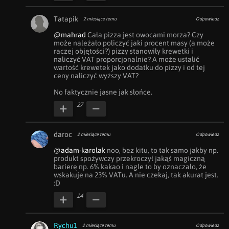
Tatapik
2 miesiące temu
Odpowiedz
@mahrad
 Cała pizza jest owocami morza? Czy 
może należało policzyć jaki procent masy (a może 
raczej objętości?) pizzy stanowiły krewetki i 
naliczyć VAT proporcjonalnie? A może ustalić 
wartość krewetek jako dodatku do pizzy i od tej 
ceny naliczyć wyższy VAT? 

No faktycznie jasne jak słońce.
27
daroc
2 miesiące temu
Odpowiedz
@adam-karolak
 noo, bez kitu, to tak samo jakby np. 
produkt spożywczy przekroczył jakąś magiczną 
barierę np. 6% kakao i nagle to by oznaczało, że 
wskakuje na 23% VATu. A nie czekaj, tak akurat jest. 
:D
14
Rychu1
2 miesiące temu
Odpowiedz