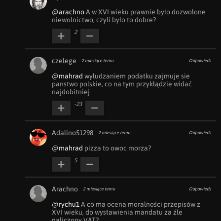
@arachno
 A w XVI wieku prawnie było dozwolone 
niewolnictwo, czyli było to dobre?
2
czelege
2 miesiące temu
Odpowiedz
@mahrad
 wyłudzaniem podatku zajmuje sie 
panstwo polskie, co na tym przykłądzie widać 
najdobitniej
-23
Adalino51298
2 miesiące temu
Odpowiedz
@mahrad
 pizza to owoc morza?
5
Arachno
2 miesiące temu
Odpowiedz
@rychu1
 A co ma ocena moralności przepisów z 
XVI wieku, do wystawienia mandatu za źle 
naliczony VAT?