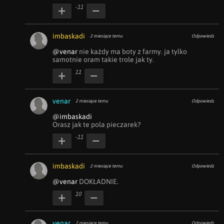
-11
imbaskadi
2 miesiące temu
Odpowiedz
@venar
 nie każdy ma boty z farmy. ja tylko 
samotnie oram takie trole jak ty.
11
venar
2 miesiące temu
Odpowiedz
@imbaskadi
Orasz jak te pola pieczarek?
-11
imbaskadi
2 miesiące temu
Odpowiedz
@venar
 DOKŁADNIE.
10
venar
2 miesiące temu
Odpowiedz