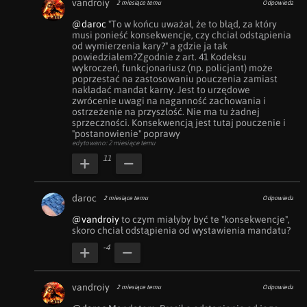
vandroiy
2 miesiące temu
Odpowiedz
@daroc
 "To w końcu uważał, że to błąd, za który 
musi ponieść konsekwencje, czy chciał odstąpienia 
od wymierzenia kary?" a gdzie ja tak 
powiedziałem?Zgodnie z art. 41 Kodeksu 
wykroczeń, funkcjonariusz (np. policjant) może 
poprzestać na zastosowaniu pouczenia zamiast 
nakładać mandat karny. Jest to urzędowe 
zwrócenie uwagi na naganność zachowania i 
ostrzeżenie na przyszłość. Nie ma tu żadnej 
sprzeczności. Konsekwencją jest tutaj pouczenie i 
"postanowienie" poprawy
edytowano: 2 miesiące temu
11
daroc
2 miesiące temu
Odpowiedz
@vandroiy
 to czym miałyby być te "konsekwencje", 
skoro chciał odstąpienia od wystawienia mandatu?
-4
vandroiy
2 miesiące temu
Odpowiedz