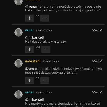
@venar
 hehe, oryginalność doprawdy na poziomie 
bota. mówię ci cwelu, musisz bardziej się postarać.
11
venar
2 miesiące temu
Odpowiedz
@imbaskadi
Na takiego jak ty wystarczy.
-36
imbaskadi
2 miesiące temu
Odpowiedz
@venar
 uuu, nie będzie pieniążków z farmy. znowu 
musisz iść dawać dupy za orlenem.
11
venar
2 miesiące temu
Odpowiedz
@imbaskadi
Nie martw się o moje pieniądze, bo firmie w której 