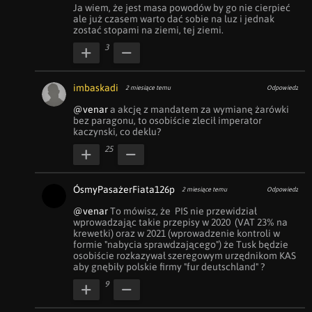
Ja wiem, że jest masa powodów by go nie cierpieć 
ale już czasem warto dać sobie na luz i jednak 
zostać stopami na ziemi, tej ziemi.
3
imbaskadi
2 miesiące temu
Odpowiedz
@venar
 a akcję z mandatem za wymianę żarówki 
bez paragonu, to osobiście zlecił imperator 
kaczynski, co deklu?
25
ÓsmyPasażerFiata126p
2 miesiące temu
Odpowiedz
@venar
 To mówisz, że  PIS nie przewidział 
wprowadzając takie przepisy w 2020  (VAT 23% na 
krewetki) oraz w 2021 (wprowadzenie kontroli w 
formie "nabycia sprawdzającego") że Tusk będzie 
osobiście rozkazywał szeregowym urzędnikom KAS 
aby gnębiły polskie firmy "fur deutschland" ?
9