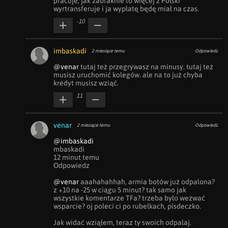
pracuje, jak zabraknie to więcej z Polski 
wyrtransferuje i ja wypłatę będę miał na czas.
-10
imbaskadi
2 miesiące temu
Odpowiedz
@venar
 tutaj też przegrywasz na minusy. tutaj też 
musisz uruchomić kolegów. ale na to już chyba 
kredyt musisz wziąć.
11
venar
2 miesiące temu
Odpowiedz
@imbaskadi
mbaskadi

12 minut temu

Odpowiedz

@venar
 aaahahahhah, armia botów już odpalona? 
z +10 na -25 w ciągu 5 minut? tak samo jak 
wszystkie komentarze TFa? trzeba było wezwać 
wsparcie? oj poleci ci po rubelkach, pisdeczko. 

Jak widać wziąłem, teraz ty swoich odpalaj.