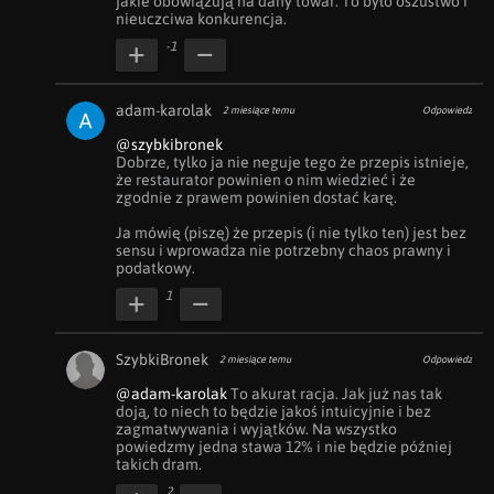
jakie obowiązują na dany towar. To było oszustwo i 
nieuczciwa konkurencja.
-1
adam-karolak
2 miesiące temu
Odpowiedz
@szybkibronek
Dobrze, tylko ja nie neguje tego że przepis istnieje, 
że restaurator powinien o nim wiedzieć i że 
zgodnie z prawem powinien dostać karę.

Ja mówię (piszę) że przepis (i nie tylko ten) jest bez 
sensu i wprowadza nie potrzebny chaos prawny i 
podatkowy.
1
SzybkiBronek
2 miesiące temu
Odpowiedz
@adam-karolak
 To akurat racja. Jak już nas tak 
doją, to niech to będzie jakoś intuicyjnie i bez 
zagmatwywania i wyjątków. Na wszystko 
powiedzmy jedna stawa 12% i nie będzie później 
takich dram.
2