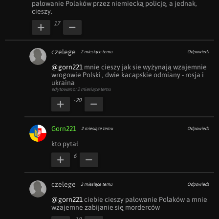
pałowanie Polaków przez niemiecką policję, a jednak, 
cieszy.
17
czelege
2 miesiące temu
Odpowiedz
@gorn221
 mnie cieszy jak sie wyżynają wzajemnie 
wrogowie Polski , dwie kacapskie odmiany - rosja i 
ukraina
edytowano: 2 miesiące temu
-20
Gorn221
2 miesiące temu
Odpowiedz
kto pytał
6
czelege
2 miesiące temu
Odpowiedz
@gorn221
 ciebie cieszy pałowanie Polaków a mnie 
wzajemne zabijanie się morderców