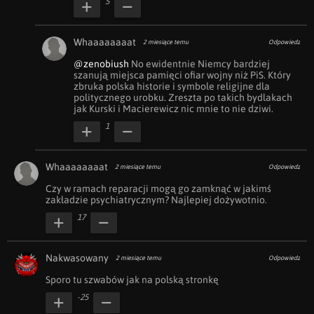
5
Whaaaaaaaat
2 miesiące temu
Odpowiedz
@zenobiush
 No ewidentnie Niemcy bardziej 
szanują miejsca pamięci ofiar wojny niż PiS. Który 
zbruka polska historie i symbole religijne dla 
politycznego urobku. Zreszta po takich bydlakach 
jak Kurski i Macierewicz nic mnie to nie dziwi.
1
Whaaaaaaaat
2 miesiące temu
Odpowiedz
Czy w ramach reparacji mogą go zamknąć w jakimś 
zakładzie psychiatrycznym? Najlepiej dożywotnio. 
17
Nakwasowany
2 miesiące temu
Odpowiedz
Sporo tu szwabów jak na polską stronkę
-25