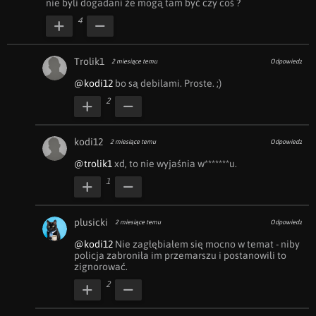
nie byli dogadani że mogą tam być czy coś ?
4
Trolik1
2 miesiące temu
Odpowiedz
@kodi12
 bo są debilami. Proste. ;)
2
kodi12
2 miesiące temu
Odpowiedz
@trolik1
 xd, to nie wyjaśnia w*******u.
1
plusicki
2 miesiące temu
Odpowiedz
@kodi12
 Nie zagłębiałem się mocno w temat - niby 
policja zabroniła im przemarszu i postanowili to 
zignorować.
2