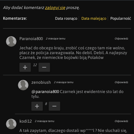
Aby dodać komentarz
zaloguj się
proszę.
Komentarze:
Data rosnąco
Data malejąco
Popularność
Paranoia800
2 miesiące temu
Odpowiedz
Jechać do obcego kraju, zrobić coś czego tam nie wolno, 
płacz że policja zareagowała. No debil. Debil. A najlepszy 
Czarnek, że niemieckie bojówki biją Polaków 
12
zenobiush
2 miesiące temu
Odpowiedz
@paranoia800
 Czarnek jest ewidentnie sto lat do 
tyłu.
8
kodi12
2 miesiące temu
Odpowiedz
A tak zapytam, dlaczego dostali wp*****l ? Nie słuchali się, 