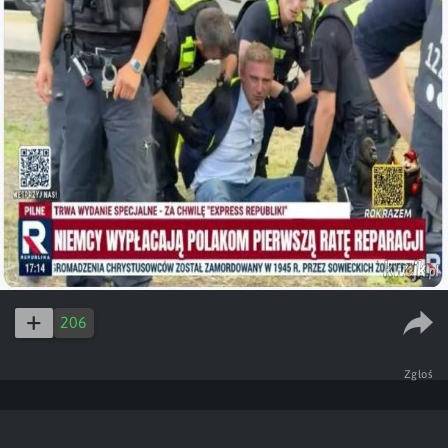
206
Zgłoś