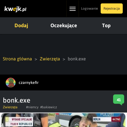
Toggle
Logowanie
Rejestracja
navigation
Dodaj
Oczekujące
Top
Strona główna
Zwierzęta
bonk.exe
czarnykefir
bonk.exe
41
Zwierzęta
#niemcy
#bakiewicz