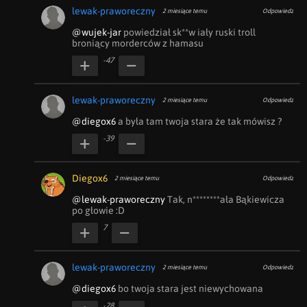
lewak-praworeczny
2 miesiące temu
Odpowiedz
@wujek-jar
 powiedział sk**w iały ruski troll 
broniący morderców z hamasu
-47
lewak-praworeczny
2 miesiące temu
Odpowiedz
@diegox6
 a była tam twoja stara że tak mówisz ?
-39
Diegox6
2 miesiące temu
Odpowiedz
@lewak-praworeczny
 Tak, n********ała Bąkiewicza 
po głowie :D
7
lewak-praworeczny
2 miesiące temu
Odpowiedz
@diegox6
 bo twoja stara jest niewychowana
-28