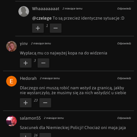
Whaaaaaaaat
2 miesiące temu
Odpowiedz
@czelege
 To są przecież identyczne sytuacje :D 
1
yinv
2 miesiące temu
Odpowiedz
Wypłacą mu co najwyżej kopa na do widzenia
3
Hedorah
2 miesiące temu
Odpowiedz
Dlaczego oni muszą robić nam wstyd za granicą, jakby 
nie wystarczyło, że musimy się za nich wstydzić u siebie
23
salamon55
2 miesiące temu
Odpowiedz
Szacunek dla Niemieckiej Policji! Chociaż oni maja jaja
16