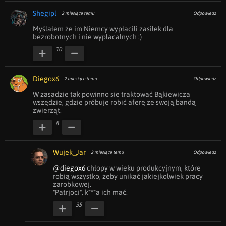
Shegipl
2 miesiące temu
Odpowiedz
Myślałem że im Niemcy wypłacili zasiłek dla 
bezrobotnych i nie wypłacalnych :)
10
Diegox6
2 miesiące temu
Odpowiedz
W zasadzie tak powinno sie traktować Bąkiewicza 
wszędzie, gdzie próbuje robić aferę ze swoją bandą 
zwierząt.
8
Wujek_Jar
2 miesiące temu
Odpowiedz
@diegox6
 chłopy w wieku produkcyjnym, które 
robią wszystko, żeby unikać jakiejkolwiek pracy 
zarobkowej.

"Patrjoci", k***a ich mać.
35