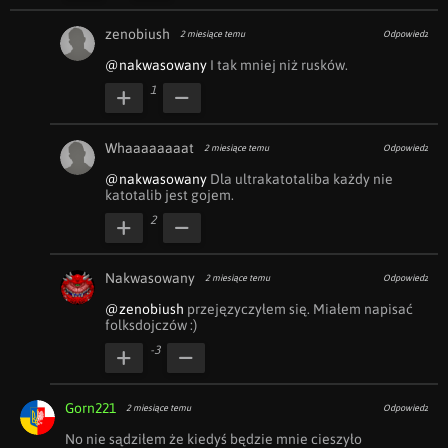
zenobiush
2 miesiące temu
Odpowiedz
@nakwasowany
 I tak mniej niż rusków.
1
Whaaaaaaaat
2 miesiące temu
Odpowiedz
@nakwasowany
 Dla ultrakatotaliba każdy nie 
katotalib jest gojem. 
2
Nakwasowany
2 miesiące temu
Odpowiedz
@zenobiush
 przejęzyczyłem się. Miałem napisać 
folksdojczów :)
-3
Gorn221
2 miesiące temu
Odpowiedz
No nie sądziłem że kiedyś będzie mnie cieszyło 