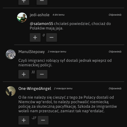
jedi-ashole
4 dni temu
Odpowiedz
@salamon55
 chciałeś powiedzieć, chociaż do 
Polaków mają jaja.
0
ManulStepowy
2 miesiące temu
Odpowiedz
Czyli imigranci robiący syf dostali jednak wpieprz od 
niemieckiej policji.
31
One-WingedAngel
2 miesiące temu
Odpowiedz
O ile nie należy się cieszyć z tego że Polacy dostali od 
Niemców wp*erdol, to należy pochwalić niemiecką 
policję za skuteczną pacyfikację. Szkoda że imigrantów 
woleli nam przerzucać, zamiast tak nap*erdalać.
-27