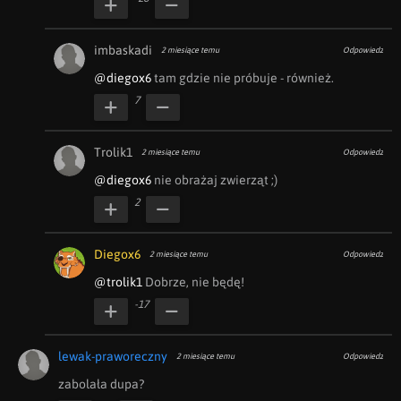
imbaskadi
2 miesiące temu
Odpowiedz
@diegox6
 tam gdzie nie próbuje - również.
7
Trolik1
2 miesiące temu
Odpowiedz
@diegox6
 nie obrażaj zwierząt ;)
2
Diegox6
2 miesiące temu
Odpowiedz
@trolik1
 Dobrze, nie będę!
-17
lewak-praworeczny
2 miesiące temu
Odpowiedz
zabolała dupa?