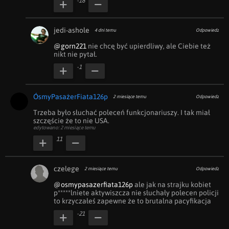
-18
jedi-ashole
4 dni temu
Odpowiedz
@gorn221
 nie chcę być upierdliwy, ale Ciebie też 
nikt nie pytał.
-1
ÓsmyPasażerFiata126p
2 miesiące temu
Odpowiedz
Trzeba było słuchać poleceń funkcjonariuszy. I tak miał 
szczęście że to nie USA.
edytowano: 2 miesiące temu
11
czelege
2 miesiące temu
Odpowiedz
@osmypasazerfiata126p
 ale jak na strajku kobiet 
p*****lniete aktywiszcza nie słuchały polecen policji 
to krzyczałeś zapewne że to brutalna pacyfikacja
-21