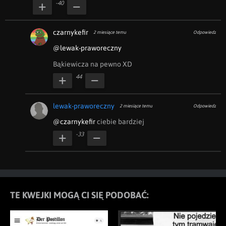
-40
czarnykefir
2 miesiące temu
Odpowiedz
@lewak-praworeczny
Bąkiewicza na pewno XD
44
lewak-praworeczny
2 miesiące temu
Odpowiedz
@czarnykefir
 ciebie bardziej
-33
TE KWEJKI MOGĄ CI SIĘ PODOBAĆ: