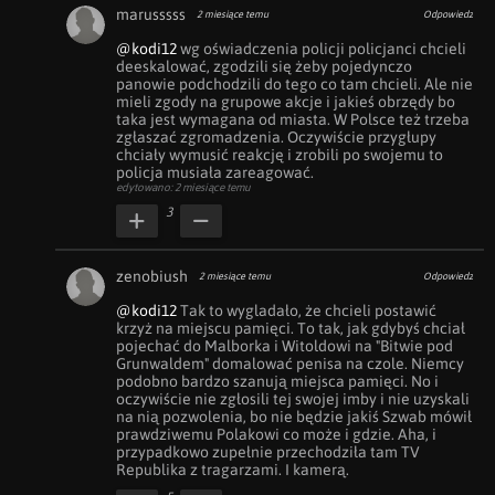
marusssss
2 miesiące temu
Odpowiedz
@kodi12
 wg oświadczenia policji policjanci chcieli 
deeskalować, zgodzili się żeby pojedynczo 
panowie podchodzili do tego co tam chcieli. Ale nie 
mieli zgody na grupowe akcje i jakieś obrzędy bo 
taka jest wymagana od miasta. W Polsce też trzeba 
zgłaszać zgromadzenia. Oczywiście przygłupy 
chciały wymusić reakcję i zrobili po swojemu to 
policja musiała zareagować.
edytowano: 2 miesiące temu
3
zenobiush
2 miesiące temu
Odpowiedz
@kodi12
 Tak to wygladało, że chcieli postawić 
krzyż na miejscu pamięci. To tak, jak gdybyś chciał 
pojechać do Malborka i Witoldowi na "Bitwie pod 
Grunwaldem" domalować penisa na czole. Niemcy 
podobno bardzo szanują miejsca pamięci. No i 
oczywiście nie zgłosili tej swojej imby i nie uzyskali 
na nią pozwolenia, bo nie będzie jakiś Szwab mówił 
prawdziwemu Polakowi co może i gdzie. Aha, i 
przypadkowo zupełnie przechodziła tam TV 
Republika z tragarzami. I kamerą.