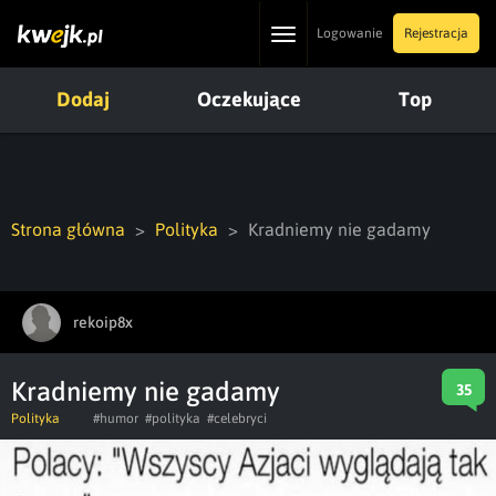
Toggle
Logowanie
Rejestracja
navigation
Dodaj
Oczekujące
Top
Strona główna
Polityka
Kradniemy nie gadamy
rekoip8x
Kradniemy nie gadamy
35
Polityka
#humor
#polityka
#celebryci