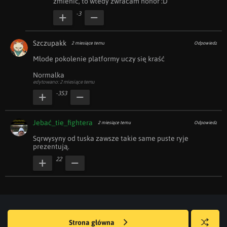
zmienić, to wtedy zwracam honor :D
-3
Szczupakk
2 miesiące temu
Odpowiedz
Młode pokolenie platformy uczy się kraść

Normalka
edytowano: 2 miesiące temu
-353
Jebać_tie_fightera
2 miesiące temu
Odpowiedz
Sqrwysyny od tuska zawsze takie same puste ryje 
prezentują.
22
Strona główna