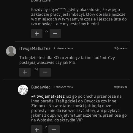
polityczne...

Każdy by się w*****ł gdyby okazało się, że w jego 
zakładzie pracy jest imbecyl, który dorabia jeszcze 
w x miejscach w tym samym czasie i jeszcze lata do 
tvn mówiąc... ale my jesteśmy biedni.
-5
iTwojaMatkaTez
2 miesiące temu
Odpowiedz
To będzie test dla KO co zrobią z takimi ludźmi. Czy 
postąpią właściwie czy jak PiS.
-14
Bladawiec
2 miesiące temu
Odpowiedz
@itwojamatkatez
 juz go po chichu przenoszą na 
inną parafię. Trafi gdzieś do Otwocka czy innej 
Zielonki. No w ostateczności jak będą duże 
protesty i nie da ise wyciszyć afery, ani przykryć 
jakimś z dupy wyjętym tłumaczeniem, przeniosą go 
na Wołoską, do skrzydła VIP
7