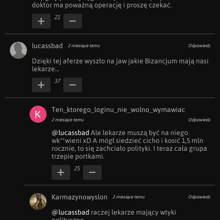
doktor ma poważną operację i proszę czekać.
21
lucassbad
2 miesiące temu
Odpowiedz
Dzięki tej aferze wyszło na jaw jakie Bizancjum mają nasi 
lekarze…
37
Ten_ktorego_loginu_nie_wolno_wymawiac
2 miesiące temu
Odpowiedz
@lucassbad
 Ale lekarze muszą być na niego 
wk**wieni xD A mógł siedzieć cicho i kosić 1,5 mln 
rocznie, to się zachciało polityki. I teraz cała grupa 
trzepie portkami.
25
Karmazynowyslon
2 miesiące temu
Odpowiedz
@lucassbad
 raczej lekarze mający wtyki 