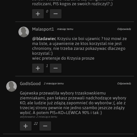
rozliczani, PIS kogos ze swoich rozliczył? ;)
0
Malasport1
miesiąc temu
Odpowiedz
@bladawiec
 Krzysiu sie boi ujawnic ? toz mowi ze 
ma liste, a ujawnienie ze ktos korzystal nie jest 
chroniony, nie trzeba zaraz pokazywac dlaczego 
korzystal :)

wiec pretensje do Krzysia prosze
1
GodIsGood
2 miesiące temu
Odpowiedz
Gajewska przewaliła wybory trzaskowskiemu 
ziemniakami, pan lekasz przewali nadchodzące wybory 
KO, ale ludzie już zdążą zapomnieć do wyborów ;(, ale z 
trzeciej strony pewnie nie jedno szambo jeszcze zdąży 
wybić. A potem PIS+KO+LEWICA 90% i tak :)
edytowano: 2 miesiące temu
22