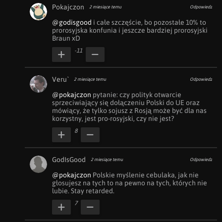
Pokajczon
2 miesiące temu
Odpowiedz
@godisgood
 i całe szczęście, bo pozostałe 10% to 
prorosyjska konfunia i jeszcze bardziej prorosyjski 
Braun xD
-11
Veru`
2 miesiące temu
Odpowiedz
@pokajczon
 pytanie: czy polityk otwarcie 
sprzeciwiający się dołączeniu Polski do UE oraz 
mówiący, że tylko sojusz z Rosją może być dla nas 
korzystny, jest pro-rosyjski, czy nie jest?
8
GodIsGood
2 miesiące temu
Odpowiedz
@pokajczon
 Polskie myślenie cebulaka, jak nie 
głosujesz na tych to na pewno na tych, których nie 
lubie. Stay retarded.
7