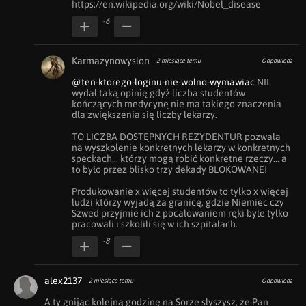
https://en.wikipedia.org/wiki/Nobel_disease
-6
Karmazynowyslon
2 miesiące temu
Odpowiedz
@ten-ktorego-loginu-nie-wolno-wymawiac
 NIL 
wydał taką opinię gdyż liczba studentów 
kończących medycynę nie ma takiego znaczenia 
dla zwiększenia się liczby lekarzy.

TO LICZBA DOSTĘPNYCH REZYDENTUR pozwala 
na wyszkolenie konkretnych lekarzy w konkretnych 
speckach... którzy mogą robić konkretne rzeczy... a 
to było przez blisko trzy dekady BLOKOWANE! 

Produkowanie x więcej studentów to tylko x więcej 
ludzi którzy wyjadą za granicę, gdzie Niemiec czy 
Szwed przyjmie ich z pocałowaniem ręki byle tylko 
pracowali i szkolili się w ich szpitalach.
-8
alex2137
2 miesiące temu
Odpowiedz
A ty gnijąc kolejną godzinę na Sorze słyszysz, że Pan 