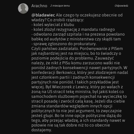
Arachno
2 miesiące temu
Odpowiedz
@bladawiec
 Ale czego ty oczekujesz obecnie od 
władzy? Co zrobili rządzący:

- koleś wyleciał z klubu

- koleś złożył rezygnację z mandatu radnego

- odwołano zarząd szpitala i na prezesa powołano 
babkę od audytów z ministerstwa czy skądś tam

- sprawę zgłoszono do prokuratury.

Czyli państwo zadziałało. Porównywanie z PISem 
jak najbardziej jest na miejscu, bo to świadczy o 
poziomie podejścia do problemu. Zauważyć 
należy, że nikt z PISu komu zarzucono wałki nie 
poniósł żadnych konsekwencji nawet partyjnych. W 
konfederacji Berkowicz, który jest złodziejem nadal 
jest członkiem partii i żadnych konsekwencji 
partyjnych nie poniósł. I takich przykładów jest 
więcej. Był Wieczorek z Lewicy, który po wałach z 
żoną na US stracił tekę ministra, był jakiś koleś co 
samochodem służbowym pojechał na wycieczkę to 
stracił posadę i zwrócił całą kasę. Jeżeli dla ciebie 
zmiana standardów względem innych opcji 
politycznych to nie jest argument, to zwyczajnie 
jesteś głupi. Bo te inne opcje polityczne dążą do 
tego, aby przejąc władzę, a ich standardy nawet w 
połowie nie są tak dobre niż to co obecnie 
dostajemy.