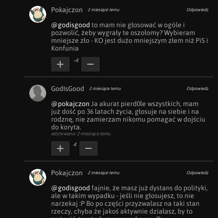
Pokajczon
2 miesiące temu
Odpowiedz
@godisgood
 to mam nie głosować w ogóle i 
pozwolić, żeby wygrały te oszołomy? Wybieram 
mniejsze zło - KO jest dużo mniejszym złem niż PiS i 
Konfunia
-4
GodIsGood
2 miesiące temu
Odpowiedz
@pokajczon
 Ja akurat pierd0le wszystkich, mam 
już dość po 36 latach życia, głosuje na siebie i na 
rodznę, nie zamierzam nikomu pomagać w dojściu 
do koryta.
edytowano: 2 miesiące temu
4
Pokajczon
2 miesiące temu
Odpowiedz
@godisgood
 fajnie, że masz już dystans do polityki, 
ale w takim wypadku - jeśli nie głosujesz, to nie 
narzekaj :P Bo po części przyzwalasz na taki stan 
rzeczy, chyba że jakoś aktywnie działasz, by to 