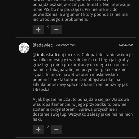
odnajdziesz się w rozmyciu tematu. Nie interesuje 
mnie PiS, bo nie pis rządzi. PiS nie ma nic do 
powiedzenia, a argument który podnosisz nie ma 
nic wspólnego z problemem.
5
Bladawiec
2 miesiące temu
Odpowiedz
@imbaskadi
 daj im czas. Chłopak dostanie wakacje 
na kilka miesięcy i w zależności od tego jak gruby 
gruz będą mieli prokuratorzy na niego i co on ma 
na nich - taką parafię mu przydzielą. Jak zacznie 
sypać, to może nawet wzorem moskiewskim  - 
popełnić spektakularne samobójstwo idąc na 
kilkukilometrowy spacer z kanistrem benzyny jak 
JBrzeska.

A jak będzie milczał to odnajdzie się jak Walcowa 
w Europarlamencie, w jego przypadku to pewnie 
zostanie ordynatorem.  Sprawa przyschnie i 
dostanie swój łup. Wszystko zależy jakie ma na nich 
haki.
2