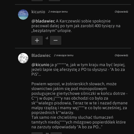
kicunio
2 miesiące temu
Odpowiedz
@bladawiec
 A Karczewski sobie spokojnie 
pracował dalej po tym jak zarobił 400 tysięcy na 
„bezpłatnym" urlopie.
-6
Bladawiec
2 miesiące temu
Odpowiedz
@kicunio
 ja p******e, jak w tym kraju ma być lepiej, 
jeżeli łapie się aferzystę z PO to słyszysz - "A bo za 
PiS"... 

Powiem wprost, w żołnierskich słowach, może 
słownictwo jakim się pod monopolowym 
posługujecie giertychowe silniczki w końcu dotrze - 
C**j w dupę j****y nas obchodzi co było za 
sk**wiałego pisdowia, Teraz te w te i nazad dymane 
małpy rządzą i mamy wyj****e co było wcześniej, za 
poprzednich k**wiarzy. 

Tak samo nie chcieliśmy słuchać tłumaczeń 
tamtych niedoj****ych mózgowo popierdółek które 
na zarzuty odpowiadały "A bo za PO..."