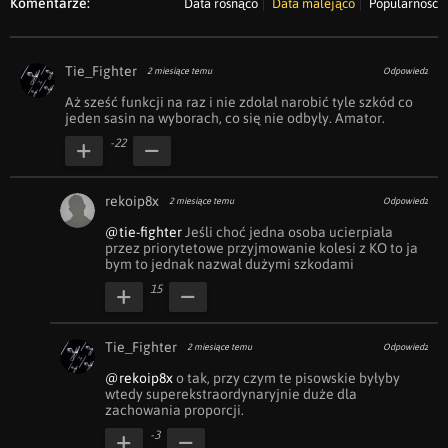
Komentarze:
Data rosnąco
Data malejąco
Popularność
Tie_Fighter
2 miesiące temu
Odpowiedz
Aż sześć funkcji na raz i nie zdołał narobić tyle szkód co 
jeden sasin na wyborach, co się nie odbyły. Amator.
-22
rekoip8x
2 miesiące temu
Odpowiedz
@tie-fighter
 Jeśli choć jedna osoba ucierpiała 
przez priorytetowe przyjmowanie kolesi z KO to ja 
bym to jednak nazwał dużymi szkodami 
15
Tie_Fighter
2 miesiące temu
Odpowiedz
@rekoip8x
 o tak, przy czym te pisowskie byłyby 
wtedy superekstraordynaryjnie duże dla 
zachowania proporcji.
-3