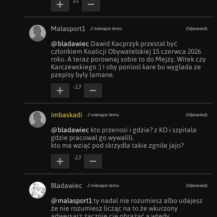
21
Malasport1
2 miesiące temu
Odpowiedz
@bladawiec
 Dawid Kacprzyk przestał być 
członkiem Koalicji Obywatelskiej 15 czerwca 2026 
roku. A teraz porownaj sobie to do Mejzy, Witek czy 
Karczewskiego :) I oby poniosl kare bo wyglada ze 
pzepisy byly lamane.
-13
imbaskadi
2 miesiące temu
Odpowiedz
@bladawiec
 kto przenosi i gdzie? z KO i szpitala 
gdzie pracował go wywalili. 

kto ma wziąć pod skrzydła takie zgniłe jajo?
-13
Bladawiec
2 miesiące temu
Odpowiedz
@malasport1
 ty nadal nie rozumiesz albo udajesz 
że nie rozumiesz licząc na to że wkurzony 
adwersarz zacznie cię obrażać a wtedy 