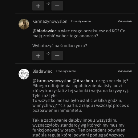
-6
Karmazynowyslon
2 miesiące temu
Odpowiedz
@bladawiec
 a więc czego oczekujesz od KO? Co 
mają zrobić wobec tego ananasa?

Wybatożyć na środku rynku?
-5
Bladawiec
2 miesiące temu
Odpowiedz
@karmazynowyslon
@Arachno
 - czego oczekuję? 
Pilnego odtajnienia i upublicznienia listy ludzi 
którzy korzystali z tej salonki i wejść na krzywy ryj. 
Tyle i aż tyle. 

To wszystko można było ustalić w kilka godzin, 
winnych wyj***ć z partii, z rządu i wszcząć proces o 
pozbawienie immunitetu. 

Takie zachowanie dałoby impuls wszystkim, 
wyznaczyłoby standardy wg których my musimy 
funkcjonować w pracy.  Ten precedens powinien 
stać się regułą której powinni podlegać wszyscy 