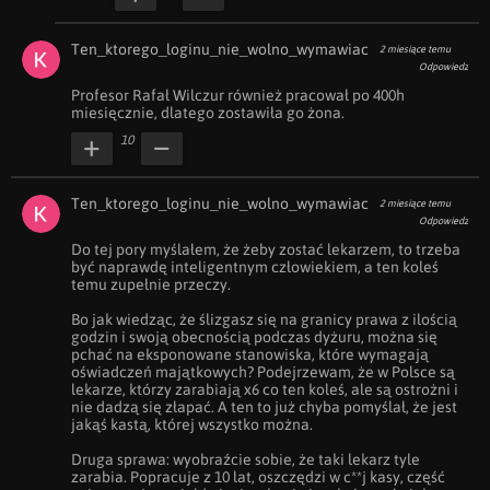
Ten_ktorego_loginu_nie_wolno_wymawiac
2 miesiące temu
Odpowiedz
Profesor Rafał Wilczur również pracował po 400h 
miesięcznie, dlatego zostawiła go żona.
10
Ten_ktorego_loginu_nie_wolno_wymawiac
2 miesiące temu
Odpowiedz
Do tej pory myślałem, że żeby zostać lekarzem, to trzeba 
być naprawdę inteligentnym człowiekiem, a ten koleś 
temu zupełnie przeczy. 

Bo jak wiedząc, że ślizgasz się na granicy prawa z ilością 
godzin i swoją obecnością podczas dyżuru, można się 
pchać na eksponowane stanowiska, które wymagają 
oświadczeń majątkowych? Podejrzewam, że w Polsce są 
lekarze, którzy zarabiają x6 co ten koleś, ale są ostrożni i 
nie dadzą się złapać. A ten to już chyba pomyślał, że jest 
jakąś kastą, której wszystko można. 

Druga sprawa: wyobraźcie sobie, że taki lekarz tyle 
zarabia. Popracuje z 10 lat, oszczędzi w c**j kasy, część 