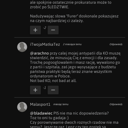
ale spokjnie ostatecznie prokuratura może to 
zrobić po ŚLEDZTWIE.

Nadużywając słowa "Furer" doskonale pokazujesz 
na czym najbardziej ci zależy.
-2
iTwojaMatkaTez
2 miesiące temu
Odpowiedz
@arachno
 przy całej mojej antypatii dla KO muszę 
stwierdzić, że minusują Cię z emocji i dla zasady. 
Trochę pogooglowałem i masz rację, wywalono go 
z partii i szpitala, zaś jego wysysające z budżetu 
państwa praktyki będą teraz znane wszystkim 
ordynatorom w Polsce.

Not bad KO, not bad at all.
-1
Malasport1
miesiąc temu
Odpowiedz
@bladawiec
 PIS nie ma nic dopowiedzenia?

Toz to oni tu gadaja :)

Czy porownywanie dwoch roznych rzadow nie ma 
sensu?  Jeszcze raz, Lenz czy ten gostek sa 