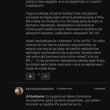
politycy bez wyjątku, a w szczególności ci z partii 
rządzących. 

Tego oczekuję od partii której Furer tak głośno 
szczekał że będą lepsi od tych przekręciarzy z PiSu. 
No chyba że chodziło o to, że będą jeszcze lepsi w 
dymaniu obywateli, obsadzaniu stanowisk w 
instytucjach publicznych, drenowaniu budżetu do 
własnych kieszeni, zadłużaniu obywateli itd, itd. 

Jeżeli wyskakujecie z tekstem "a bo za PiS.." to tylko 
znaczy że nie macie żadnych argumentów, co 
więcej nie macie jaj żeby od swoich wybrańców 
wymagać zachowania się w sposób. Gardzę wami 
tak samo jak betonem pisu który mówił "a bo za 
PO...".  To wy jesteście największą zakałą tego kraju, 
bo dzięki wam takie miernoty i zera sa wybierane i 
stają na czele kraju.
-5
Karmazynowyslon
2 miesiące temu
Odpowiedz
@bladawiec
 to są geniusz dane chronione 
szczególnie, gdyż są dane pacjentów... już jeden 
minister w rządzie Pis poleciał za to...
