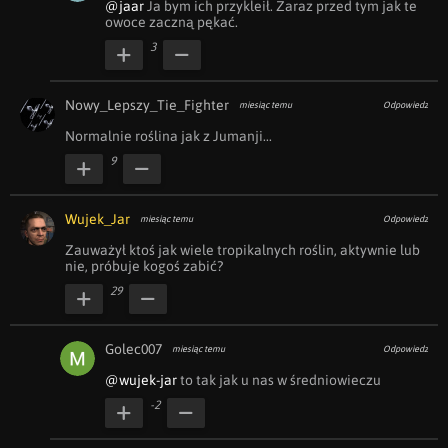
@jaar
 Ja bym ich przykleił. Zaraz przed tym jak te 
owoce zaczną pękać.
3
Nowy_Lepszy_Tie_Fighter
miesiąc temu
Odpowiedz
Normalnie roślina jak z Jumanji...
9
Wujek_Jar
miesiąc temu
Odpowiedz
Zauważył ktoś jak wiele tropikalnych roślin, aktywnie lub 
nie, próbuje kogoś zabić?
29
Golec007
miesiąc temu
Odpowiedz
@wujek-jar
 to tak jak u nas w średniowieczu
-2