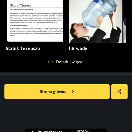
Statek Tezeusza
litr wody
Doładuj więcej
Strona główna
Losuj
kwejka