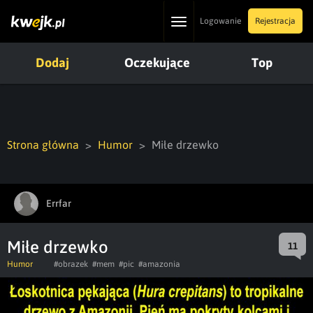
Toggle
Logowanie
Rejestracja
navigation
Dodaj
Oczekujące
Top
Strona główna
Humor
Miłe drzewko
Errfar
Miłe drzewko
11
Humor
#obrazek
#mem
#pic
#amazonia