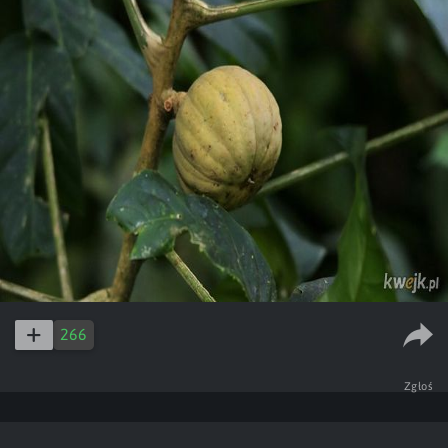
266
Zgłoś