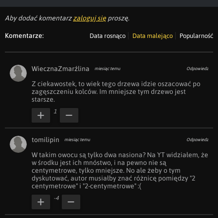
Aby dodać komentarz
zaloguj się
proszę.
Komentarze:
Data rosnąco
Data malejąco
Popularność
WiecznaZmarźlina
miesiąc temu
Odpowiedz
Z ciekawostek, to wiek tego drzewa idzie oszacować po 
zagęszczeniu kolców. Im mniejsze tym drzewo jest 
starsze.
1
tomilipin
miesiąc temu
Odpowiedz
W takim owocu są tylko dwa nasiona? Na YT widziałem, że 
w środku jest ich mnóstwo, i na pewno nie są 
centymetrowe, tylko mniejsze. No ale żeby o tym 
dyskutować, autor musiałby znać różnicę pomiędzy "2 
centymetrowe" i "2-centymetrowe" :(
-4