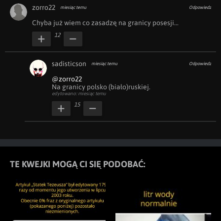
zorro22
miesiąc temu
Odpowiedz
Chyba już wiem co zasadzę na granicy posesji...
12
sadisticson
miesiąc temu
Odpowiedz
@zorro22
Na granicy polsko (biało)ruskiej.
edytowano: miesiąc temu
15
TE KWEJKI MOGĄ CI SIĘ PODOBAĆ: