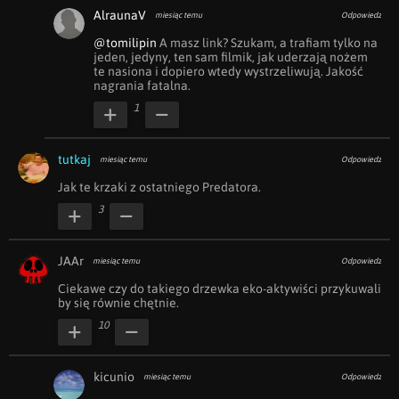
AlraunaV
miesiąc temu
Odpowiedz
@tomilipin
 A masz link? Szukam, a trafiam tylko na 
jeden, jedyny, ten sam filmik, jak uderzają nożem 
te nasiona i dopiero wtedy wystrzeliwują. Jakość 
nagrania fatalna.
1
tutkaj
miesiąc temu
Odpowiedz
Jak te krzaki z ostatniego Predatora.
3
JAAr
miesiąc temu
Odpowiedz
Ciekawe czy do takiego drzewka eko-aktywiści przykuwali 
by się równie chętnie.
10
kicunio
miesiąc temu
Odpowiedz