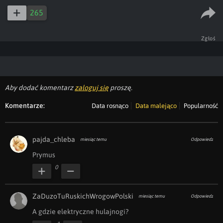
265
Zgłoś
Aby dodać komentarz
zaloguj się
proszę.
Komentarze:
Data rosnąco
Data malejąco
Popularność
pajda_chleba
miesiąc temu
Odpowiedz
Prymus
0
ZaDuzoTuRuskichWrogowPolski
miesiąc temu
Odpowiedz
A gdzie elektryczne hulajnogi?