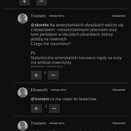
Trostem
miesiąc temu
Odpowiedz
@skorekx
 Na amerykańskich obrazkach walczy się 
z lewactwem - niezastrzelonymi jeleniami oraz 
tymi pedałami w obcisłych ubrankach, którzy 
jeżdżą na rowerach

Czego nie rozumiesz?

PS

Statystyczny amerykański kierowca nigdy na oczy 
nie widział rowerzysty
edytowano: miesiąc temu
5
Ellsworth
miesiąc temu
Odpowiedz
@trostem
 co ma rower do lewactwa
-1
Trostem
miesiąc temu
Odpowiedz