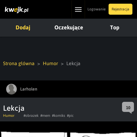
Toggle
Logowanie
Rejestracja
navigation
Dodaj
Oczekujące
Top
Strona główna
Humor
Lekcja
Larholen
Lekcja
10
Humor
#obrazek
#mem
#komiks
#pic