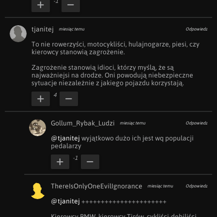
-1
tjanitej
miesiąc temu
Odpowiedz
To nie rowerzyści, motocykliści, hulajnogarze, piesi, czy 
kierowcy stanowią zagrożenie. 

Zagrożenie stanowią idioci, którzy myślą, że są 
najważniejsi na drodze. Oni powodują niebezpieczne 
sytuacje niezależnie z jakiego pojazdu korzystają.
4
Gollum_Rybak_Ludzi
miesiąc temu
Odpowiedz
@tjanitej
 wyjątkowo dużo ich jest wq populacji 
pedalarzy
-1
ThereIsOnlyOneEvilIgnorance
miesiąc temu
Odpowiedz
@tjanitej
 ++++++++++++++++++++++

Kierowcy BMW, kierowcy Tirów, cykliści-debiliści, 