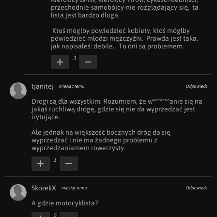
przechodnie-samobójcy-nie-rozglądający-się,  ta 
lista jest bardzo długa. 

 Ktoś mógłby powiedzieć kobiety, ktoś mógłby 
powiedzieć młodzi mężczyźni.  Prawda jest taka, 
jak napisałeś: debile.   To oni są problemem.
3
tjanitej
miesiąc temu
Odpowiedz
Drogi są dla wszystkim. Rozumiem, że w*******anie się na 
jakąś ruchliwą drogę, gdzie się nie da wyprzedzać jest 
irytujące. 

Ale jednak na większość bocznych dróg da się 
wyprzedzać i nie ma żadnego problemu z 
wyprzedzaniamem rowerzysty.
1
SkorekX
miesiąc temu
Odpowiedz
A gdzie motocyklista?
6