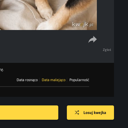
Zgłoś
ę.
Data rosnąco
Data malejąco
Popularność
Losuj kwejka