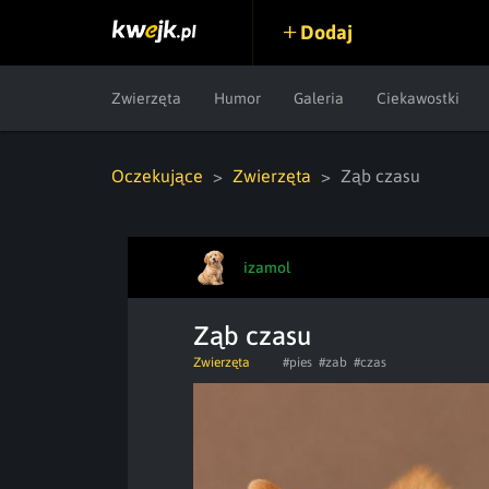
Dodaj
Zwierzęta
Humor
Galeria
Ciekawostki
Oczekujące
Zwierzęta
Ząb czasu
izamol
Ząb czasu
Zwierzęta
#pies
#zab
#czas