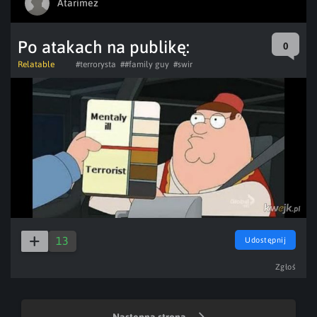
Atarimez
Po atakach na publikę:
0
Relatable
#terrorysta
##family guy
#swir
13
Udostępnij
Zgłoś