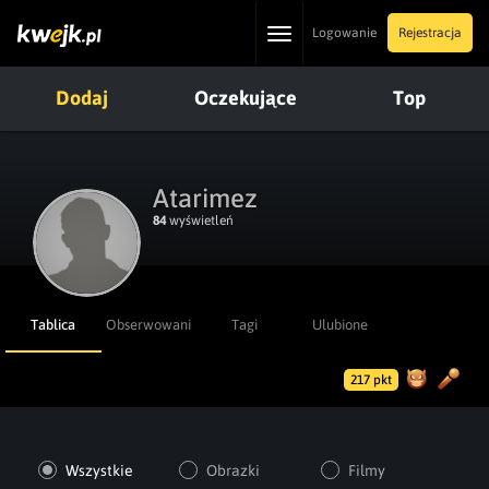
Toggle
Logowanie
Rejestracja
navigation
Dodaj
Oczekujące
Top
Atarimez
84
wyświetleń
Tablica
Obserwowani
Tagi
Ulubione
217 pkt
Wszystkie
Obrazki
Filmy