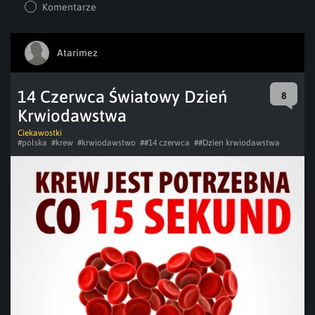
Komentarze
Atarimez
14 Czerwca Światowy Dzień
8
Krwiodawstwa
Ciekawostki
#polska
#krew
#krwiodawstwo
##14 czerwca
##Dzien krwiodawstwa