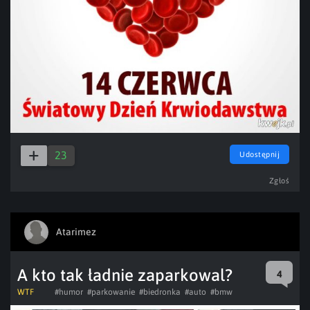
23
Udostępnij
Zgłoś
Atarimez
A kto tak ładnie zaparkowal?
4
WTF
#humor
#parkowanie
#biedronka
#auto
#bmw