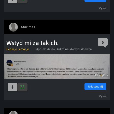
Zgłoś
Atarimez
Wstyd mi za takich.
0
Reakcje i emocje
#polak
#krew
#ukraina
#wstyd
#dawca
23
Udostępnij
Zgłoś