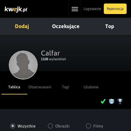
Toggle
Logowanie
Rejestracja
navigation
Dodaj
Oczekujące
Top
Calfar
1328
wyświetleń
Tablica
Obserwowani
Tagi
Ulubione
Wszystkie
Obrazki
Filmy