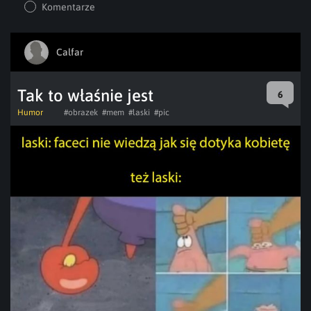
Komentarze
Calfar
Tak to właśnie jest
6
Humor
#obrazek
#mem
#laski
#pic