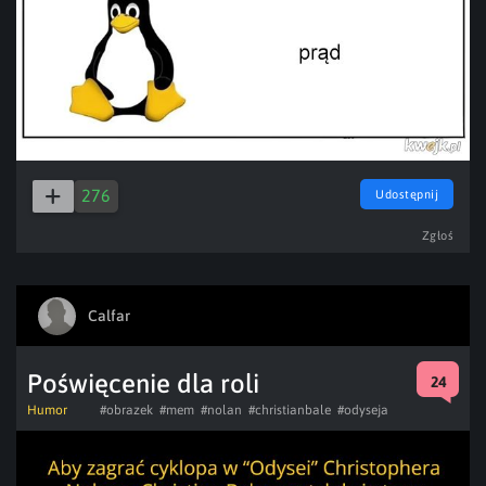
276
Udostępnij
Zgłoś
Calfar
Poświęcenie dla roli
24
Humor
#obrazek
#mem
#nolan
#christianbale
#odyseja