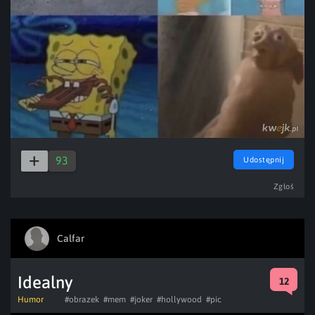
93
Udostępnij
Zgłoś
Calfar
Idealny
12
Humor
#obrazek
#mem
#joker
#hollywood
#pic