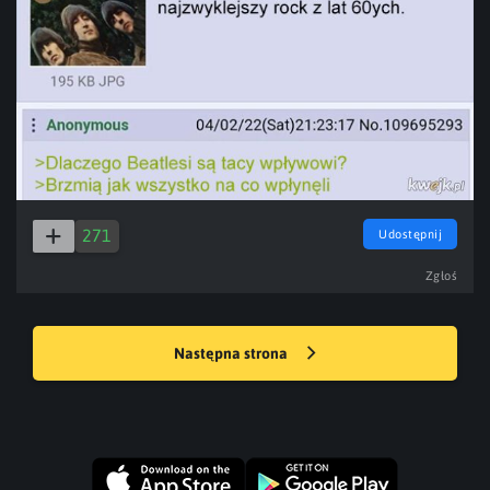
271
Udostępnij
Zgłoś
Następna strona