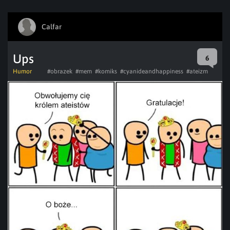
Calfar
Ups
6
Humor
#obrazek
#mem
#komiks
#cyanideandhappiness
#ateizm