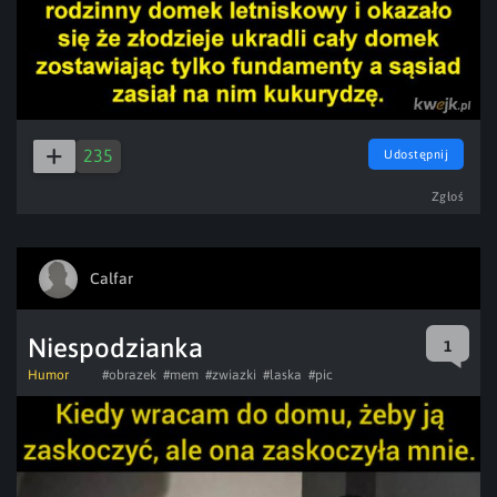
235
Udostępnij
Zgłoś
Calfar
Niespodzianka
1
Humor
#obrazek
#mem
#zwiazki
#laska
#pic