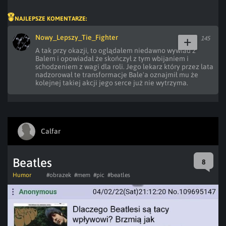
NAJLEPSZE KOMENTARZE:
Nowy_Lepszy_Tie_Fighter
145
A tak przy okazji, to oglądałem niedawno wywiad z 
Balem i opowiadał że skończył z tym wbijaniem i 
schodzeniem z wagi dla roli. Jego lekarz który przez lata 
nadzorował te transformacje Bale'a oznajmił mu że 
kolejnej takiej akcji jego serce już nie wytrzyma.
Calfar
Beatles
8
Humor
#obrazek
#mem
#pic
#beatles