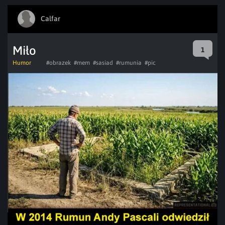
Calfar
Miło
1
Humor
#obrazek
#mem
#sasiad
#rumunia
#pic