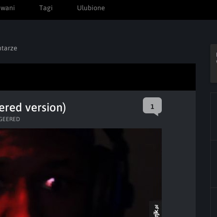
owani
Tagi
Ulubione
tarze
ered version)
1
IGEERED