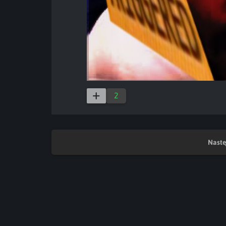
2
Nastę