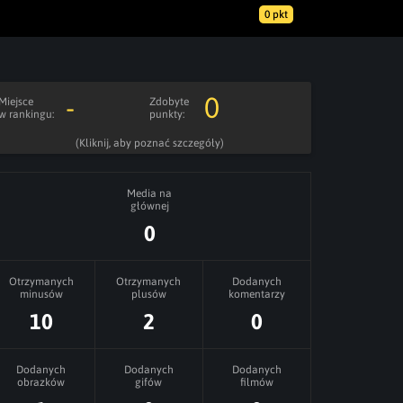
0 pkt
-
0
Miejsce
Zdobyte
w rankingu:
punkty:
(Kliknij, aby poznać szczegóły)
Media na
głównej
0
Otrzymanych
Otrzymanych
Dodanych
minusów
plusów
komentarzy
10
2
0
Dodanych
Dodanych
Dodanych
obrazków
gifów
filmów