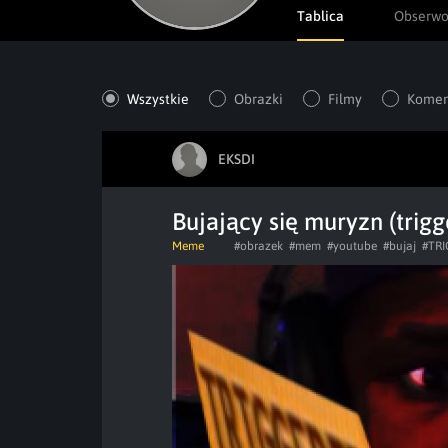
Tablica
Obserw
Wszystkie
Obrazki
Filmy
Komen
EKSDI
Bujający się muryzn (trigg
Meme
#obrazek
#mem
#youtube
#bujaj
#TR