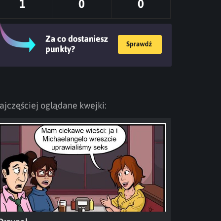
1
0
0
ajczęściej oglądane kwejki: