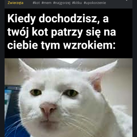
Zwierzęta
#kot
#mem
#najgorzej
#kitku
#upokorzenie