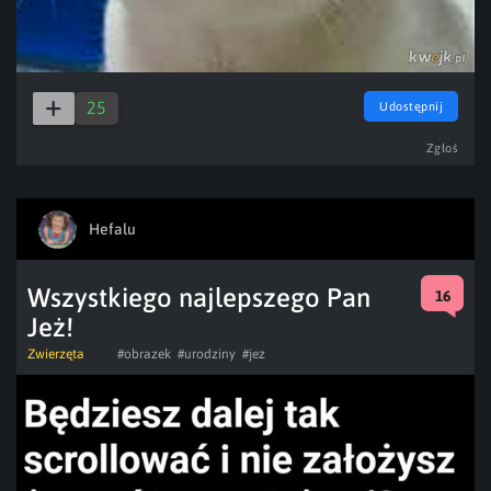
25
Udostępnij
Zgłoś
Hefalu
Wszystkiego najlepszego Pan
16
Jeż!
Zwierzęta
#obrazek
#urodziny
#jez