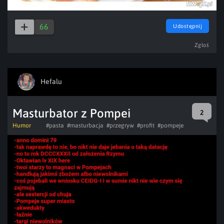
66
Udostępnij
Zgłoś
Hefalu
Masturbator z Pompei
2
Humor
#pasta
#masturbacja
#przegryw
#profit
#pompeje