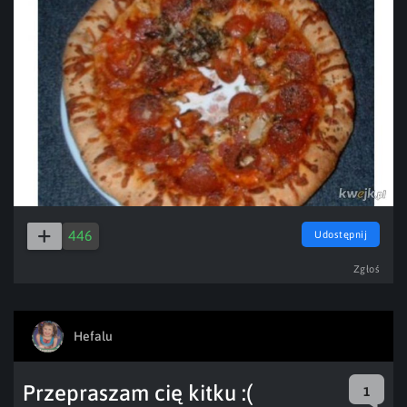
446
Udostępnij
Zgłoś
Hefalu
Przepraszam cię kitku :(
1