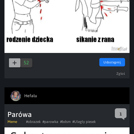
52
Udostępnij
Zgłoś
Hefalu
Parówa
1
Meme
#obrazek
#parowka
#bdsm
#Uległy piesek