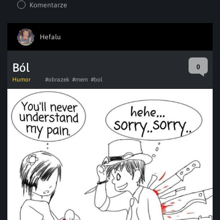
Komentarze
Hefalu
Ból
0
Humor
#obrazek
#mem
#bol