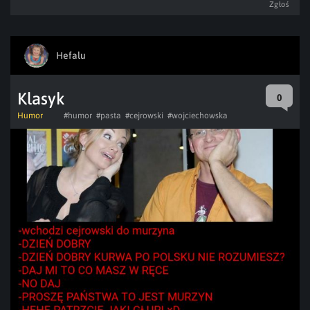
Zgłoś
Hefalu
Klasyk
0
Humor
#humor
#pasta
#cejrowski
#wojciechowska