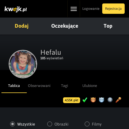
Toggle
Logowanie
Rejestracja
navigation
Dodaj
Oczekujące
Top
Hefalu
105
wyświetleń
Tablica
Obserwowani
Tagi
Ulubione
4.55K pkt
Wszystkie
Obrazki
Filmy