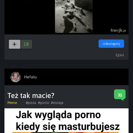
18
Udostępnij
Zgłoś
Hefalu
Też tak macie?
31
Meme
#pizza
#porno
#stuleja