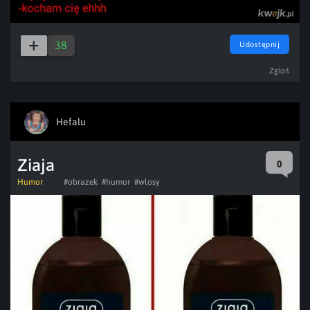
38
Udostępnij
Zgłoś
Hefalu
Ziaja
0
Humor
#obrazek
#humor
#wlosy