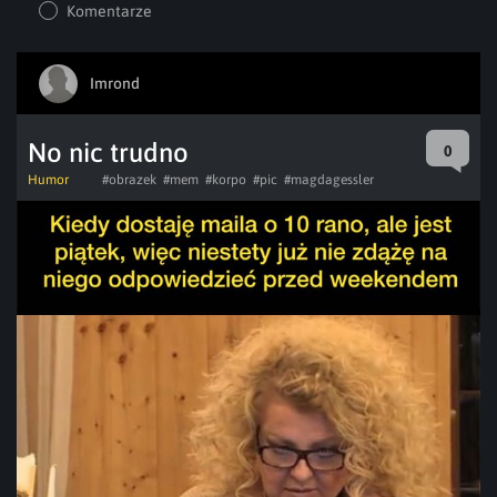
Komentarze
Imrond
No nic trudno
0
Humor
#obrazek
#mem
#korpo
#pic
#magdagessler