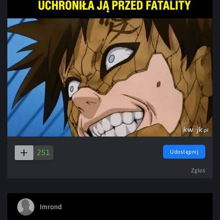
251
Udostępnij
Zgłoś
Imrond