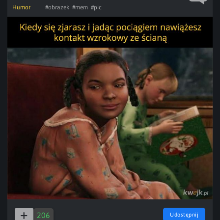
Humor
#obrazek
#mem
#pic
206
Udostępnij