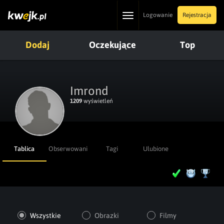
Toggle
Logowanie
Rejestracja
navigation
Dodaj
Oczekujące
Top
Imrond
1209
wyświetleń
Tablica
Obserwowani
Tagi
Ulubione
Wszystkie
Obrazki
Filmy