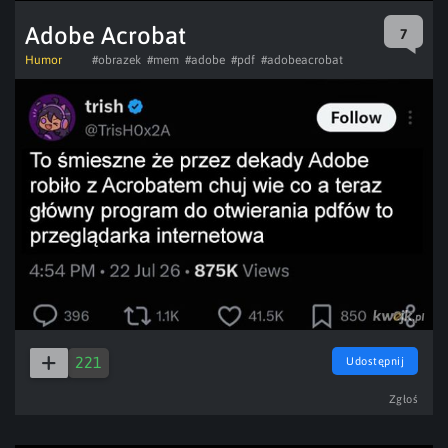
Adobe Acrobat
7
Humor
#obrazek
#mem
#adobe
#pdf
#adobeacrobat
221
Udostępnij
Zgłoś