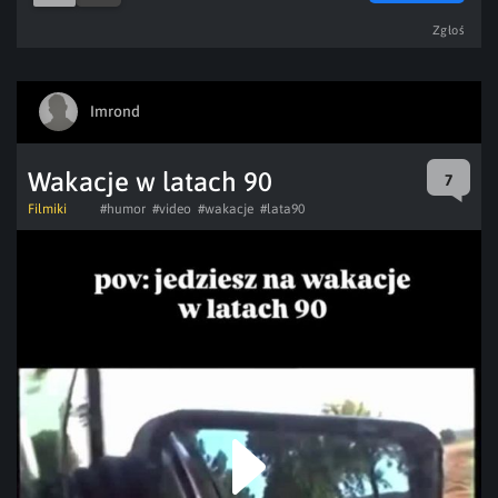
Zgłoś
Imrond
Wakacje w latach 90
7
Filmiki
#humor
#video
#wakacje
#lata90