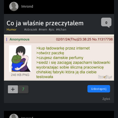
Imrond
Co ja właśnie przeczytałem
0
Humor
#obrazek
#mem
#pic
#4chan
7
Udostępnij
Zgłoś