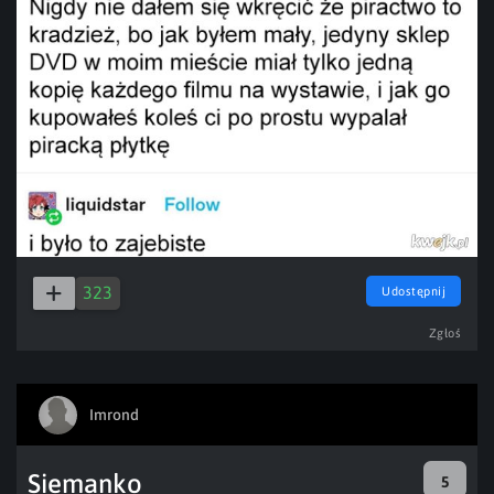
323
Udostępnij
Zgłoś
Imrond
Siemanko
5