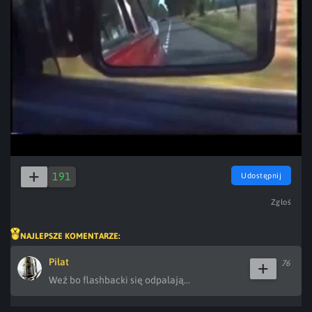
Play
Video
191
Udostępnij
Zgłoś
NAJLEPSZE KOMENTARZE:
Piłat
76
Weź bo flashbacki się odpalają...