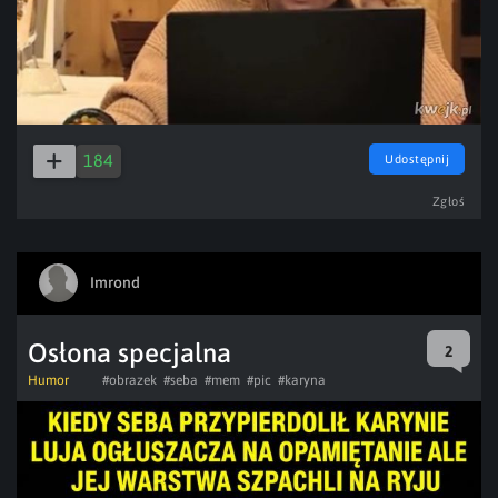
184
Udostępnij
Zgłoś
Imrond
Osłona specjalna
2
Humor
#obrazek
#seba
#mem
#pic
#karyna