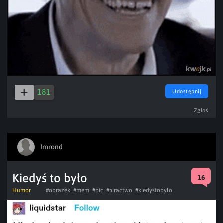
181
Udostępnij
Zgłoś
Imrond
Kiedyś to było
16
Humor
#obrazek
#mem
#pic
#piractwo
#kiedystobylo