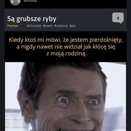
Imrond
Są grubsze ryby
0
Humor
#obrazek
#mem
#rodzina
#pic