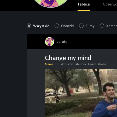
Tablica
Obserw
Wszystkie
Obrazki
Filmy
Komen
Jaruto
Change my mind
Meme
#obrazek
#humor
#mem
#haha