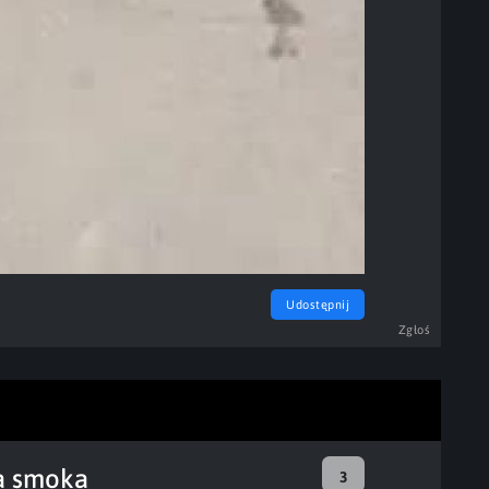
Udostępnij
Zgłoś
na smoka
3