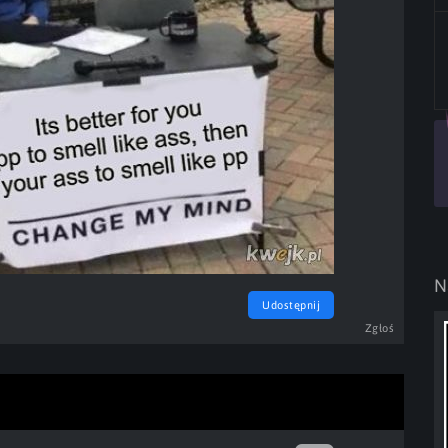
N
Udostępnij
Zgłoś