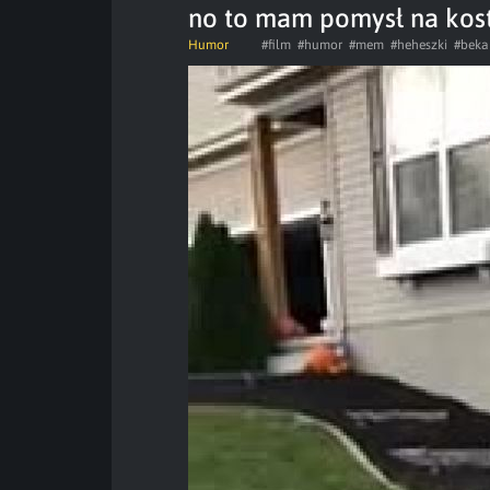
no to mam pomysł na kos
Humor
#film
#humor
#mem
#heheszki
#beka