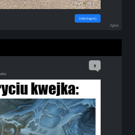
Udostępnij
Zgłoś
9
beka