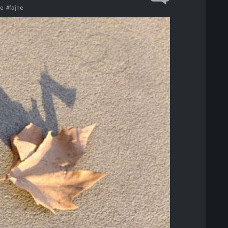
e
#fajne