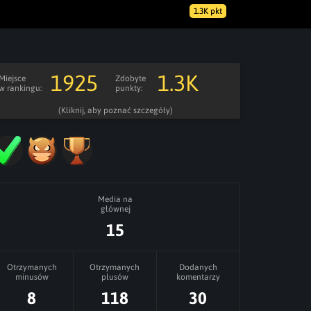
1.3K pkt
1925
1.3K
Miejsce
Zdobyte
w rankingu:
punkty:
(Kliknij, aby poznać szczegóły)
Media na
głównej
15
Otrzymanych
Otrzymanych
Dodanych
minusów
plusów
komentarzy
8
118
30