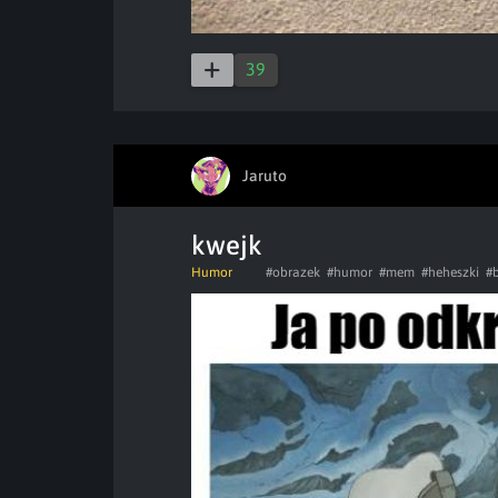
39
Jaruto
kwejk
Humor
#obrazek
#humor
#mem
#heheszki
#