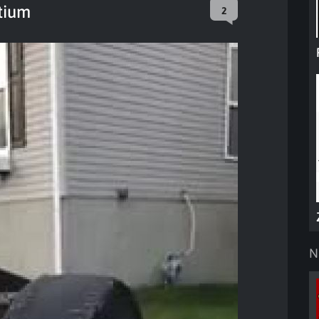
tium
2
N