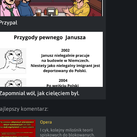
Przypał
Zapomniał wół, jak cielęciem był.
ajlepszy komentarz:
Opera
I cyk, kolejny miłośnik teorii 
spiskowych do blokowanych.