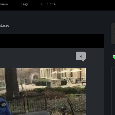
owani
Tagi
Ulubione
tarze
4