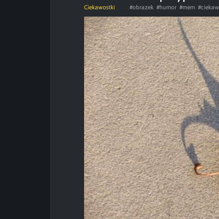
Ciekawostki
#obrazek
#humor
#mem
#ciekaw