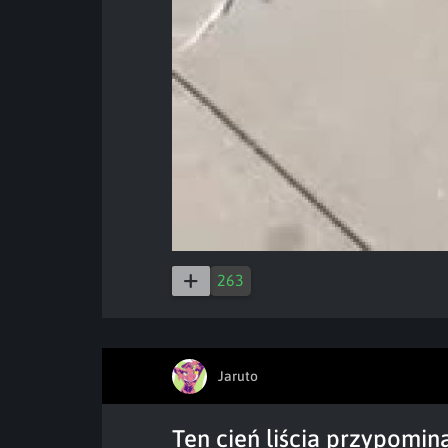
263
Jaruto
Ten cień liścia przypomi