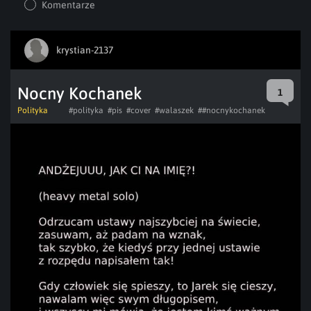
Komentarze
krystian-2137
Nocny Kochanek
1
Polityka
#polityka
#pis
#cover
#walaszek
##nocnykochanek