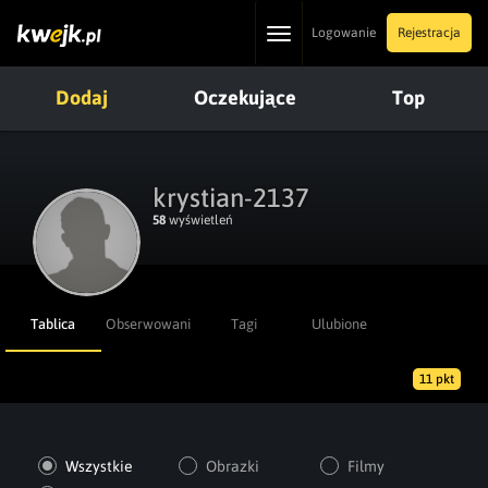
Toggle
Logowanie
Rejestracja
navigation
Dodaj
Oczekujące
Top
krystian-2137
58
wyświetleń
Tablica
Obserwowani
Tagi
Ulubione
11 pkt
Wszystkie
Obrazki
Filmy