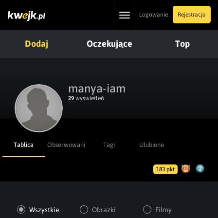
Toggle
Logowanie
Rejestracja
navigation
Dodaj
Oczekujące
Top
manya-iam
29
wyświetleń
Tablica
Obserwowani
Tagi
Ulubione
183 pkt
Wszystkie
Obrazki
Filmy