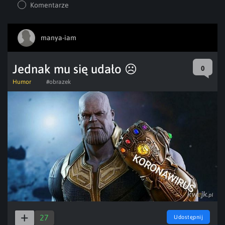
Komentarze
manya-iam
Jednak mu się udało ☹️
0
Humor
#obrazek
27
Udostępnij