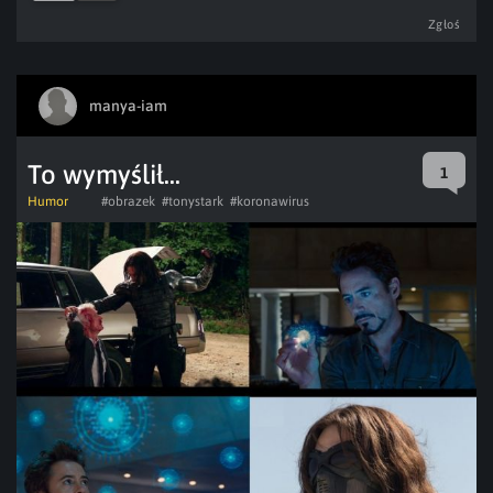
Zgłoś
manya-iam
To wymyślił...
1
Humor
#obrazek
#tonystark
#koronawirus