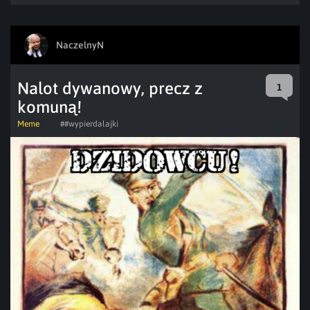
NaczelnyN
Nalot dywanowy, precz z
1
komuną!
Meme
##wypierdalajki