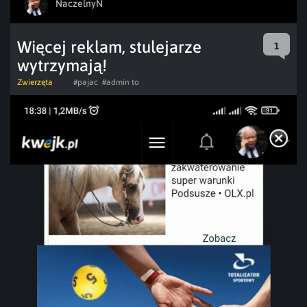
NaczelnyN
Więcej reklam, stulejarze
1
wytrzymają!
Zwierzęta
#pajac
#admin to