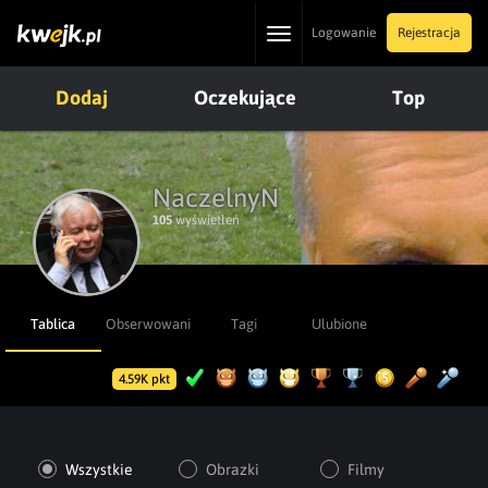
Toggle
Logowanie
Rejestracja
navigation
Dodaj
Oczekujące
Top
NaczelnyN
105
wyświetleń
Tablica
Obserwowani
Tagi
Ulubione
4.59K pkt
Wszystkie
Obrazki
Filmy