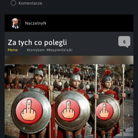
Komentarze
NaczelnyN
Za tych co polegli
0
Meme
#zamykam
##wypierdalajki