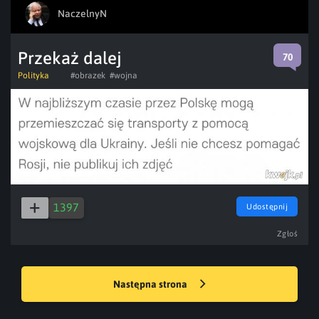
NaczelnyN
Przekaż dalej
70
Polityka
#obrazek
#wojna
1397
Udostępnij
Zgłoś
Następna strona