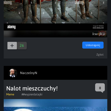
26
Udostępnij
Zgłoś
NaczelnyN
Nalot mieszczuchy!
0
Meme
##wypierdalajki