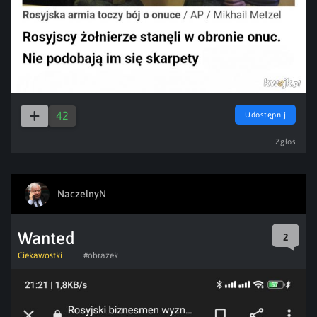
42
Udostępnij
Zgłoś
NaczelnyN
Wanted
2
Ciekawostki
#obrazek