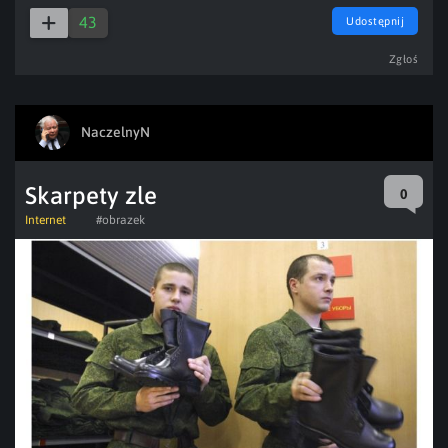
43
Udostępnij
Zgłoś
NaczelnyN
Skarpety zle
0
Internet
#obrazek