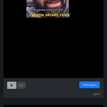
Play
Video
62
Udostępnij
Zgłoś