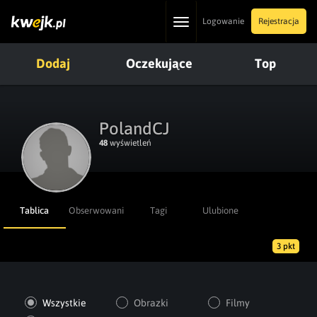
Toggle
Logowanie
Rejestracja
navigation
Dodaj
Oczekujące
Top
PolandCJ
48
wyświetleń
Tablica
Obserwowani
Tagi
Ulubione
3 pkt
Wszystkie
Obrazki
Filmy