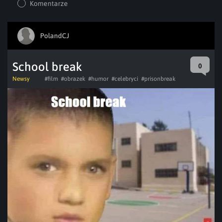
Komentarze
PolandCJ
School break
0
Newsy
#film
#obrazek
#humor
#celebryci
#prisonbreak