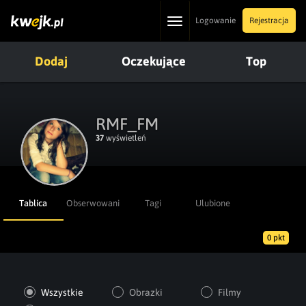
Toggle
Logowanie
Rejestracja
navigation
Dodaj
Oczekujące
Top
RMF_FM
37
wyświetleń
Tablica
Obserwowani
Tagi
Ulubione
0 pkt
Wszystkie
Obrazki
Filmy