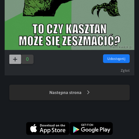
0
Udostępnij
Zgłoś
Następna strona