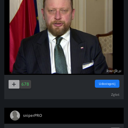
678
Udostępnij
Zgłoś
sniperPRO