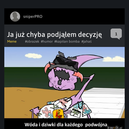
sniperPRO
Ja już chyba podjąłem decyzję
1
Meme
#obrazek
#humor
#kapitan bomba
#jahaś