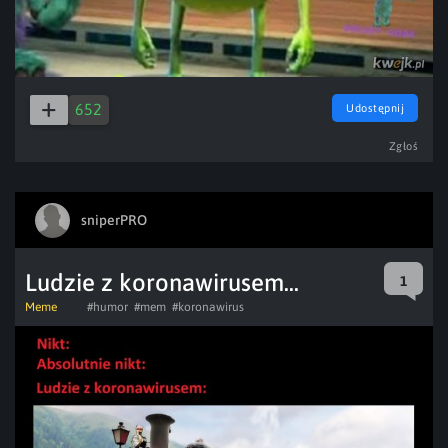
652
Udostępnij
Zgłoś
sniperPRO
Ludzie z koronawirusem...
1
Meme
#humor
#mem
#koronawirus