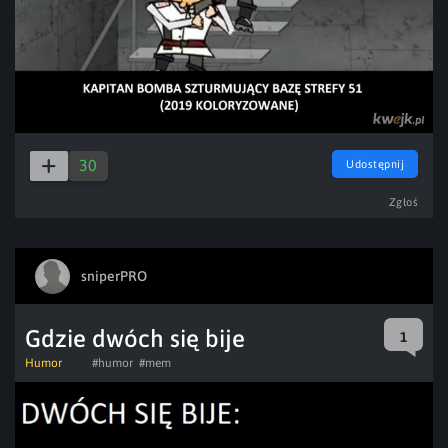
30
Udostępnij
Zgłoś
sniperPRO
Gdzie dwóch się bije
1
Humor
#humor
#mem