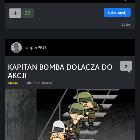
39
Udostępnij
Zgłoś
sniperPRO
KAPITAN BOMBA DOŁĄCZA DO
2
AKCJI
Meme
#humor
#mem