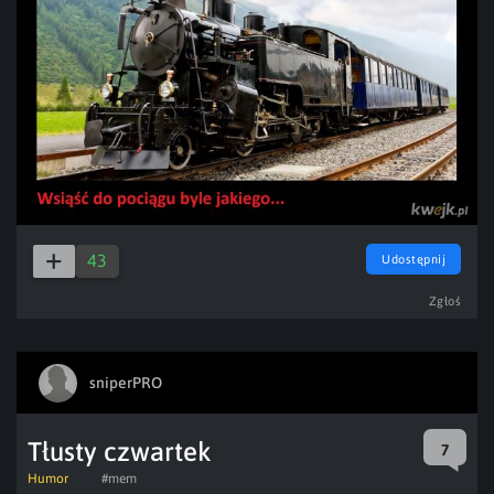
43
Udostępnij
Zgłoś
sniperPRO
Tłusty czwartek
7
Humor
#mem