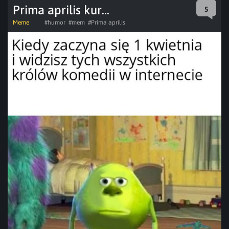
Prima aprilis kur...
5
Meme
#humor
#mem
#Prima aprilis