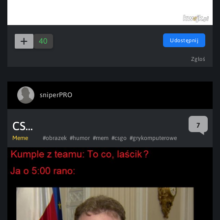
40
Udostępnij
Zgłoś
sniperPRO
CS...
7
Meme
#obrazek
#humor
#mem
#csgo
#grykomputerowe