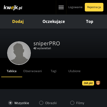
Toggle
Logowanie
Rejestracja
navigation
Dodaj
Oczekujące
Top
sniperPRO
42
wyświetleń
Tablica
Obserwowani
Tagi
Ulubione
268 pkt
Wszystkie
Obrazki
Filmy