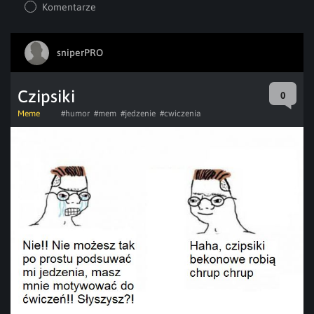
Komentarze
sniperPRO
Czipsiki
0
Meme
#humor
#mem
#jedzenie
#cwiczenia