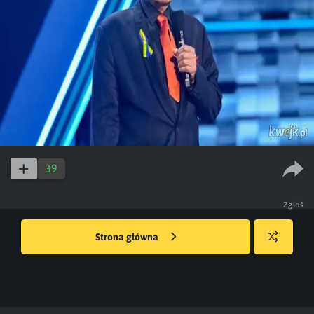
39
Zgłoś
Strona główna
Losuj
kwejka