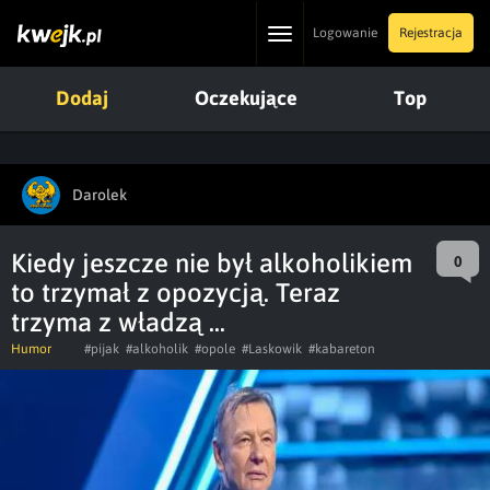
Toggle
Logowanie
Rejestracja
navigation
Dodaj
Oczekujące
Top
Darolek
Kiedy jeszcze nie był alkoholikiem
0
to trzymał z opozycją. Teraz
trzyma z władzą ...
Humor
#pijak
#alkoholik
#opole
#Laskowik
#kabareton