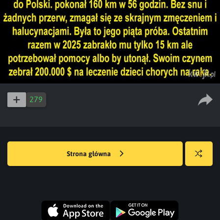
279
Strona główna
Losuj
kwejka