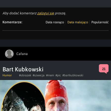
Aby dodać komentarz
zaloguj się
proszę.
Komentarze:
Data rosnąco
Data malejąco
Popularność
Cafana
Bart Kubkowski
21
Humor
#obrazek
#szwecja
#mem
#pic
#bartkubkowski