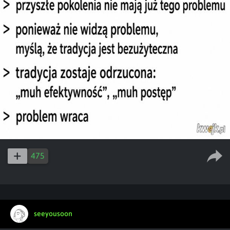
475
seeyousoon