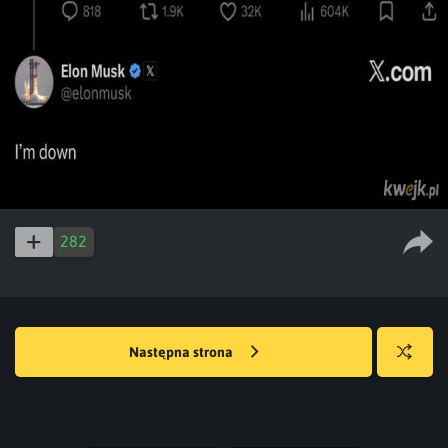
282
Następna strona
Losuj