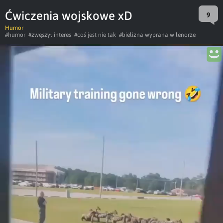
Ćwiczenia wojskowe xD
9
Humor
#humor
#zwęszył interes
#coś jest nie tak
#bielizna wyprana w lenorze