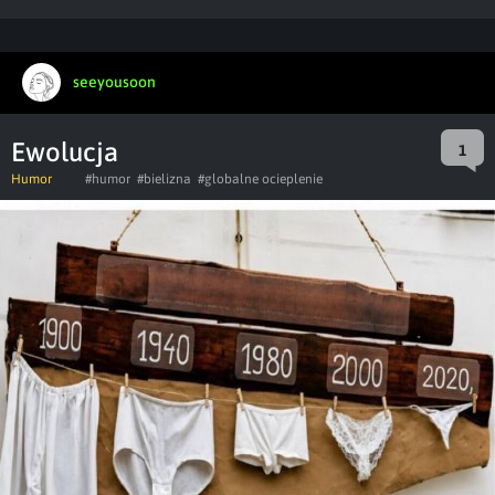
seeyousoon
Ewolucja
1
Humor
#humor
#bielizna
#globalne ocieplenie