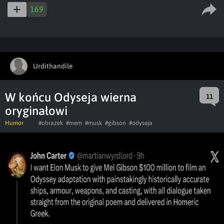
captions
ful
169
Urdithandile
W końcu Odyseja wierna
11
oryginałowi
Humor
#obrazek
#mem
#musk
#gibson
#odyseja