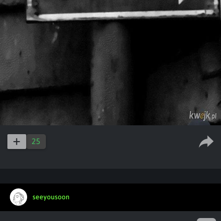
25
seeyousoon