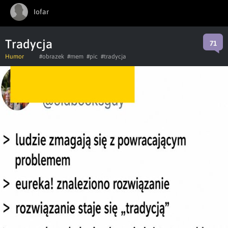
Iofar
Tradycja
71
Humor
#obrazek
#mem
#pic
#tradycja