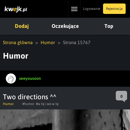
Toggle
Logowanie
Rejestracja
navigation
Dodaj
Oczekujące
Top
Strona główna
Humor
Strona 15767
Humor
seeyousoon
Two directions ^^
0
Humor
#humor
#w tę i we w tę