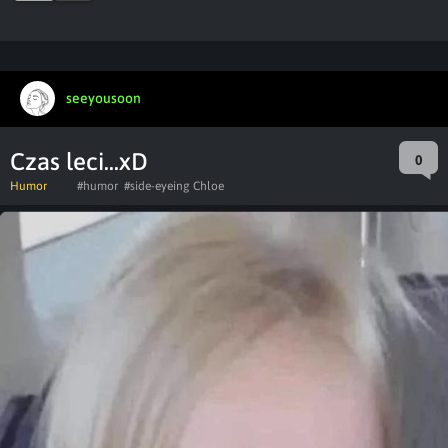
seeyousoon
Czas leci...xD
0
Humor
#humor
#side-eyeing Chloe