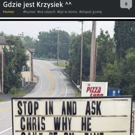
Gdzie jest Krzysiek ^^
0
Humor
#humor
#na rybach
#śpi w domu
#złapał gumę