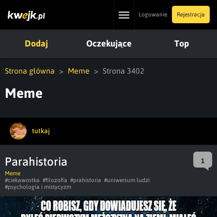
Toggle
Logowanie
Rejestracja
navigation
Dodaj
Oczekujące
Top
Strona główna
Meme
Strona 3402
Meme
tutkaj
Parahistoria
1
Meme
#ciekawostka
#filozofia
#prahistoria
#uniwersum ludzi
#psychologia i mistycyzm