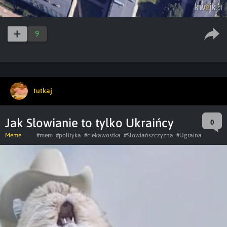
9
tutkaj
Jak Słowianie to tylko Ukraińcy
0
Meme
#mem
#polityka
#ciekawostka
#Słowiańszczyzna
#Ugraina