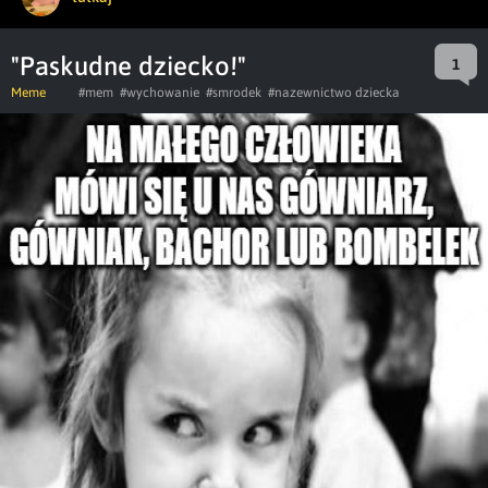
"Paskudne dziecko!"
1
Meme
#mem
#wychowanie
#smrodek
#nazewnictwo dziecka