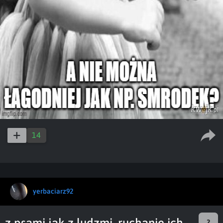
14
yerbaciarz92
z psami jak z ludzmi, ruchanie ich
2