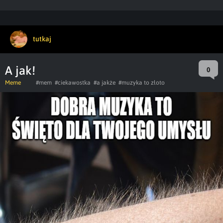
tutkaj
A jak!
0
Meme
#mem
#ciekawostka
#a jakże
#muzyka to złoto