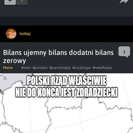
tutkaj
Bilans ujemny bilans dodatni bilans
1
zerowy
Meme
#mem
#polityka
#psychologia
#socjologia
#metafizyka