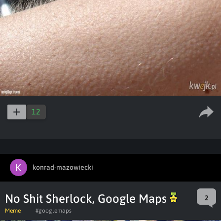
12
konrad-mazowiecki
No Shit Sherlock, Google Maps
2
Meme
#googlemaps