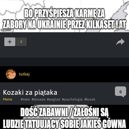
4
tutkaj
Kozaki za piątaka
0
Meme
#mem
#tatuaze
#wyglad
#psychologia
#kozak