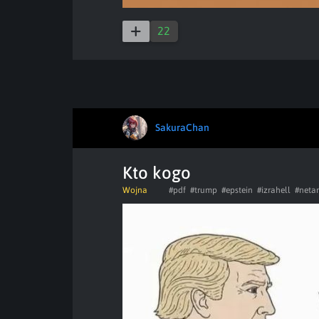
22
SakuraChan
Kto kogo
Wojna
#pdf
#trump
#epstein
#izrahell
#neta