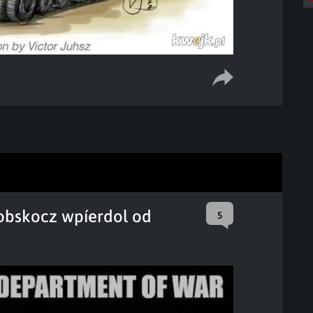
 obskocz wpíerdol od
5