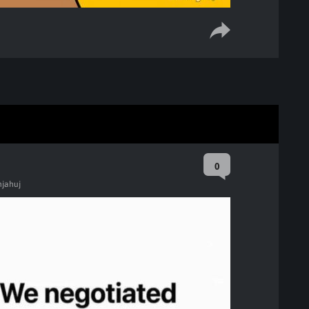
0
njahuj