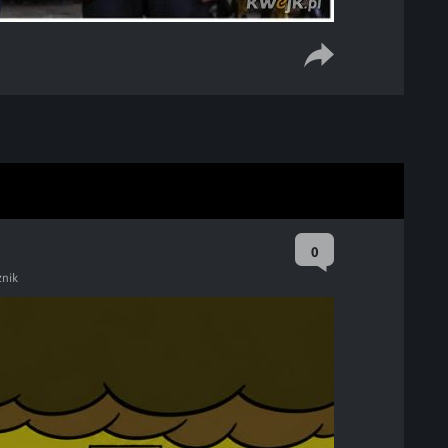
0
znik