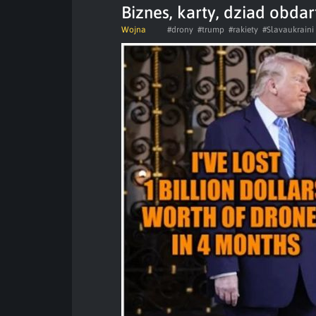
Biznes, karty, dziad obdar
Wojna
#drony
#trump
#rakiety
#Slavaukraini