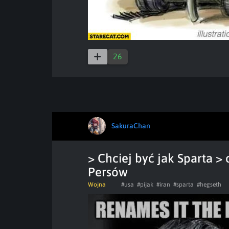
26
SakuraChan
> Chciej być jak Sparta >
Persów
Wojna
#usa
#pijak
#iran
#sparta
#hegseth