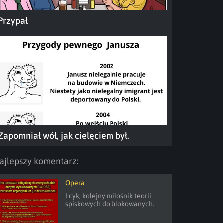
Przypał
Zapomniał wół, jak cielęciem był.
ajlepszy komentarz:
Opera
I cyk, kolejny miłośnik teorii 
spiskowych do blokowanych.