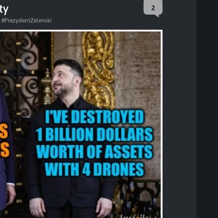
ty
2
#PrezydentZelenski