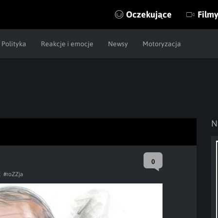
Oczekujące
Film
Polityka
Reakcje i emocje
Newsy
Motoryzacja
N
0
t
#roZZja