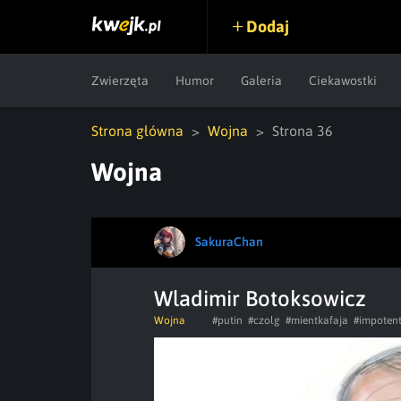
Dodaj
Zwierzęta
Humor
Galeria
Ciekawostki
Strona główna
Wojna
Strona 36
Wojna
SakuraChan
Wladimir Botoksowicz
Wojna
#putin
#czolg
#mientkafaja
#impoten