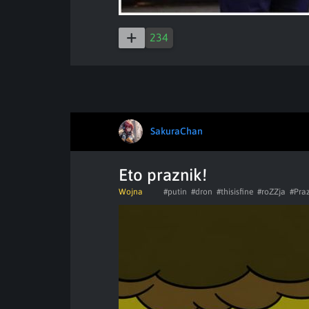
234
SakuraChan
Eto praznik!
Wojna
#putin
#dron
#thisisfine
#roZZja
#Pra