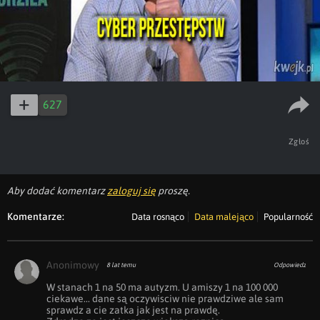
627
Zgłoś
Aby dodać komentarz
zaloguj się
proszę.
Komentarze:
Data rosnąco
Data malejąco
Popularność
Anonimowy
8 lat temu
Odpowiedz
W stanach 1 na 50 ma autyzm. U amiszy 1 na 100 000 
ciekawe... dane są oczywisciw nie prawdziwe ale sam 
sprawdz a cie zatka jak jest na prawdę. 
