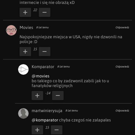
internecie i się nie obrażą xD
22
Movies
8 lat temu
Odpowiedz
Najspokojniejsze miejsca w USA, nigdy nie dzwonili na 
policje :D
15
Komparator
8 lat temu
Odpowiedz
@movies
bo takiego co by zadzwonił zabili jak to u 
fanatyków religijnych
-14
martwinierysuja
8 lat temu
Odpowiedz
@komparator
 chyba czegoś nie załapałes
15