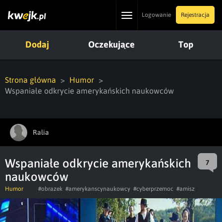
Toggle
Logowanie
Rejestracja
navigation
Dodaj
Oczekujące
Top
Strona główna
Humor
Wspaniałe odkrycie amerykańskich naukowców
Ralia
Wspaniałe odkrycie amerykańskich
7
naukowców
Humor
#obrazek
#amerykanscynaukowcy
#cyberprzemoc
#amisz