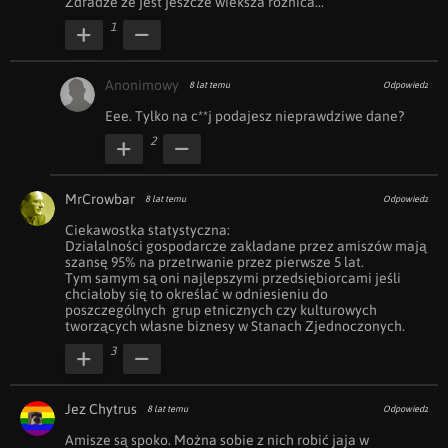
Zdradze ze jest jeszcze wieksza roznica...
1
Anonimowy
8 lat temu
Odpowiedz
Eee. Tylko na c**j podajesz nieprawdziwe dane?
2
MrCrowbar
8 lat temu
Odpowiedz
Ciekawostka statystyczna:

Działalności gospodarcze zakładane przez amiszów mają 
szansę 95% na przetrwanie przez pierwsze 5 lat.

Tym samym są oni najlepszymi przedsiębiorcami jeśli 
chciałoby się to określać w odniesieniu do 
poszczególnych  grup etnicznych czy kulturowych 
tworzących własne biznesy w Stanach Zjednoczonych.
3
Jez Chytrus
8 lat temu
Odpowiedz
Amisze są spoko. Można sobie z nich robić jaja w 