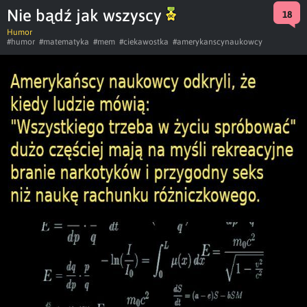
Nie bądź jak wszyscy
18
Humor
#humor
#matematyka
#mem
#ciekawostka
#amerykanscynaukowcy