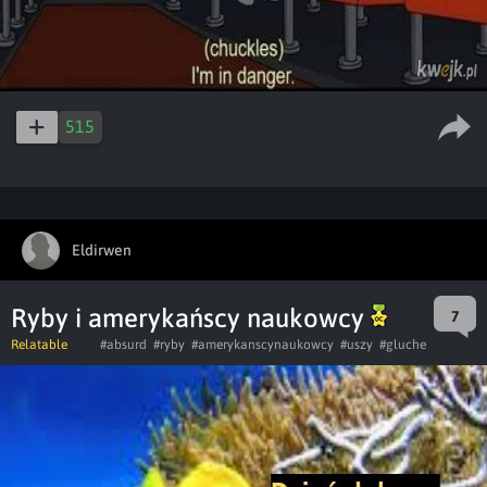
515
Eldirwen
Ryby i amerykańscy naukowcy
7
Relatable
#absurd
#ryby
#amerykanscynaukowcy
#uszy
#gluche