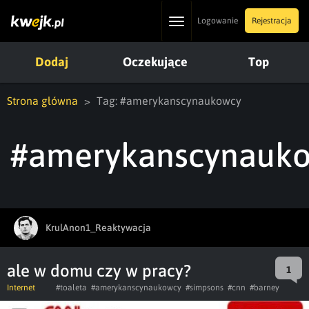
Toggle
Logowanie
Rejestracja
navigation
Dodaj
Oczekujące
Top
Strona główna
Tag: #amerykanscynaukowcy
#amerykanscynauk
KrulAnon1_Reaktywacja
ale w domu czy w pracy?
1
Internet
#toaleta
#amerykanscynaukowcy
#simpsons
#cnn
#barney