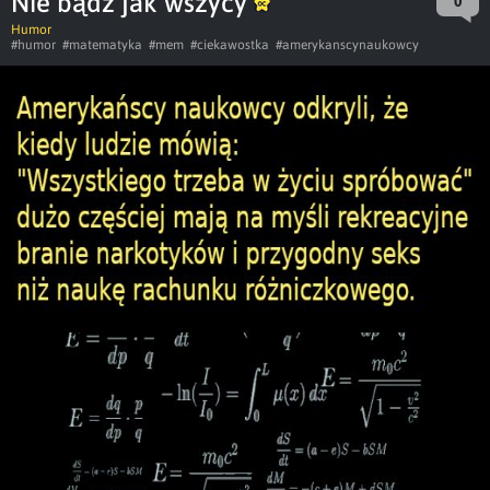
Nie bądź jak wszycy
0
Humor
#humor
#matematyka
#mem
#ciekawostka
#amerykanscynaukowcy