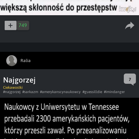
749
Ralia
Najgorzej
7
Ciekawostki
#najgorzej
#sarkazm
#amerykanscynaukowcy
#guessilldie
#imindanger