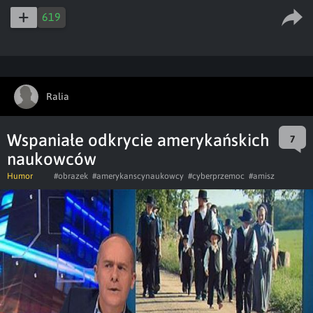
619
Ralia
Wspaniałe odkrycie amerykańskich
7
naukowców
Humor
#obrazek
#amerykanscynaukowcy
#cyberprzemoc
#amisz