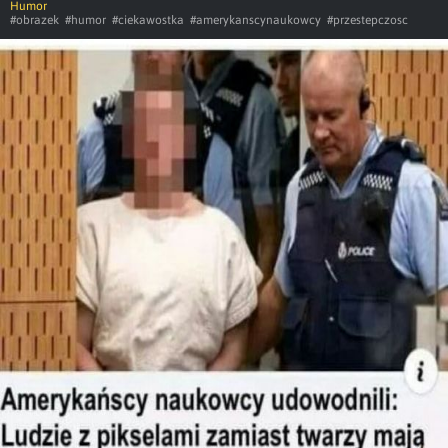
Humor
#obrazek
#humor
#ciekawostka
#amerykanscynaukowcy
#przestepczosc