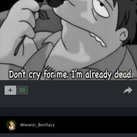
10
Wiewiór_Bonifacy