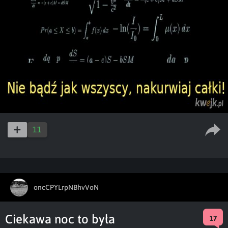
11
oncCPYLrpNBhvVoN
Ciekawa noc to była
17