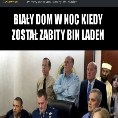
Ciekawostki
#amerykanscynaukowcy
#binladen