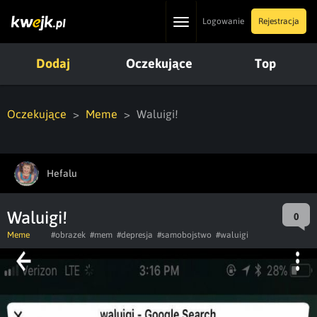
Toggle
Logowanie
Rejestracja
navigation
Dodaj
Oczekujące
Top
Oczekujące
Meme
Waluigi!
Hefalu
Waluigi!
0
Meme
#obrazek
#mem
#depresja
#samobojstwo
#waluigi