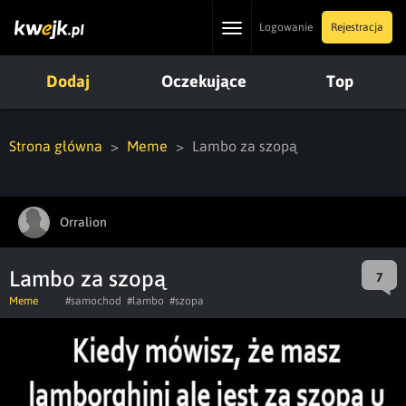
Toggle
Logowanie
Rejestracja
navigation
Dodaj
Oczekujące
Top
Strona główna
Meme
Lambo za szopą
Orralion
Lambo za szopą
7
Meme
#samochod
#lambo
#szopa