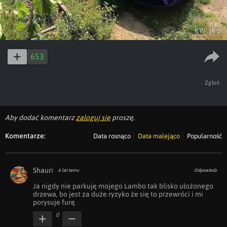
653
Zgłoś
Aby dodać komentarz
zaloguj się
proszę.
Komentarze:
Data rosnąco
Data malejąco
Popularność
Shauri
6 lat temu
Odpowiedz
Ja nigdy nie parkuję mojego Lambo tak blisko ułożonego 
drzewa, bo jest za duże ryzyko że się to przewróci i mi 
porysuje furę
0