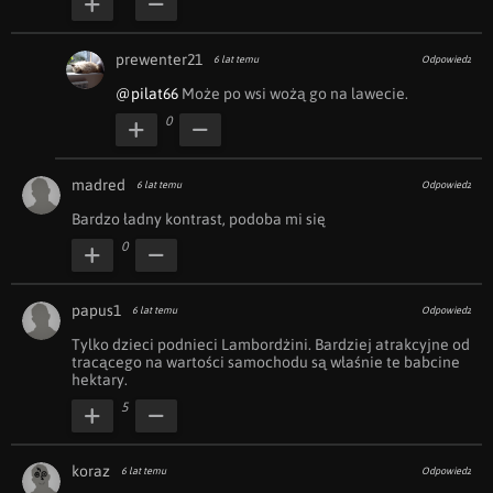
prewenter21
6 lat temu
Odpowiedz
@pilat66
 Może po wsi wożą go na lawecie.
0
madred
6 lat temu
Odpowiedz
Bardzo ładny kontrast, podoba mi się 
0
papus1
6 lat temu
Odpowiedz
Tylko dzieci podnieci Lambordżini. Bardziej atrakcyjne od 
tracącego na wartości samochodu są właśnie te babcine 
hektary.
5
koraz
6 lat temu
Odpowiedz