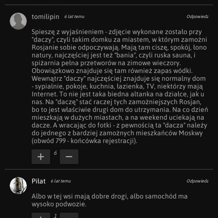
tomilipin
6 lat temu
Odpowiedz
Spieszę z wyjaśnieniem - zdjęcie wykonane zostało przy 
"daczy", czyli takim domku za miastem, w którym zamożni 
Rosjanie sobie odpoczywają. Mają tam ciszę, spokój, łono 
natury, najczęściej jest też "bania", czyli ruska sauna, i 
spiżarnia pełna przetworów na zimowe wieczory. 
Obowiązkowo znajduje się tam również zapas wódki. 
Wewnątrz "daczy" najczęściej znajduje się normalny dom 
- sypialnie, pokoje, kuchnia, łazienka, TV, niektórzy mają 
Internet. To nie jest taka biedna altanka na działce, jak u 
nas. Na "daczę" stać raczej tych zamożniejszych Rosjan, 
bo to jest właściwie drugi dom do utrzymania. Na co dzień 
mieszkają w dużych miastach, a na weekend uciekają na 
dacze. A wracając do fotki - z pewnością ta "dacza" należy 
do jednego z bardziej zamożnych mieszkańców Moskwy 
(obwód 799 - końcówka rejestracji).
6
Piłat
6 lat temu
Odpowiedz
Albo w tej wsi mają dobre drogi, albo samochód ma 
wysoko podwozie.
1