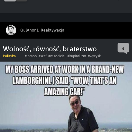
KrulAnon1_Reaktywacja
Wolność, równość, braterstwo
6
Polityka
#lambo
#szef
#wlasciciel
#kapitalizm
#wyzysk