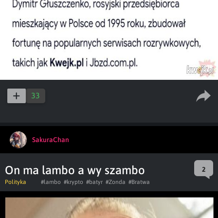
33
SakuraChan
On ma lambo a wy szambo
2
Polityka
#lambo
#krypto
#batyr
#Zonda
#Bratwa