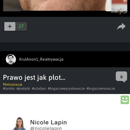
27
KrulAnon1_Reaktywacja
Prawo jest jak płot...
0
Motoryzacja
#lambo
#podatki
#szlaban
#bogaczewyzyskiwacze
#bogaczematacze