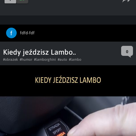
fdfd-fdf
Kiedy jeździsz Lambo..
0
#obrazek
#humor
#lamborghini
#auto
#lambo