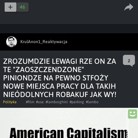
46
KrulAnon1_Reaktywacja
ZROZUMDZIE LEWAGI RZE ON ZA
2
TE "ZAOSZCZENDZONE"
PINIONDZE NA PEWNO STFOŻY
NOWE MIEJSCA PRACY DLA TAKIH
NIEÓDOLNYCH ROBAKUF JAK WY!
Polityka
#film
#usa
#lamborghini
#parking
#lambo