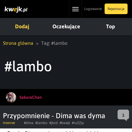
Toggle
Logowanie
Rejestracja
navigation
Dodaj
Oczekujące
Top
Strona główna
Tag: #lambo
#lambo
SakuraChan
Przypomnienie - Dima was dyma
1
Internet
#dima
#lambo
#jbzd
#kwejk
#roZZja