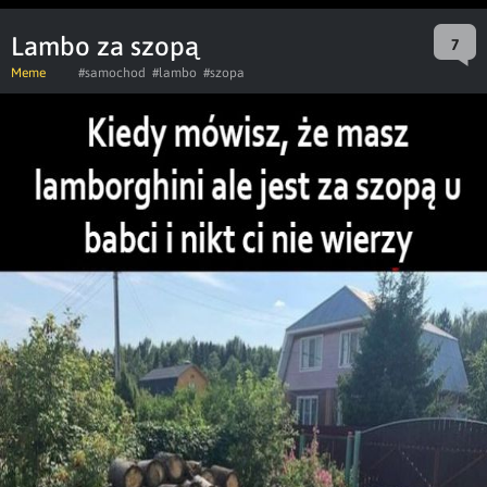
Lambo za szopą
7
Meme
#samochod
#lambo
#szopa