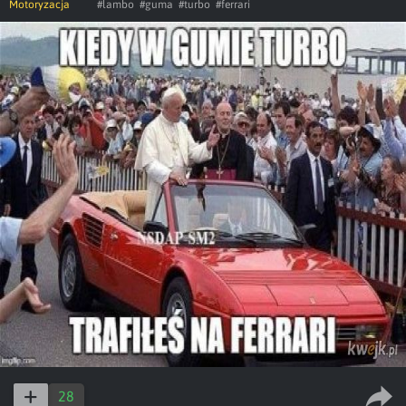
Motoryzacja
#lambo
#guma
#turbo
#ferrari
28