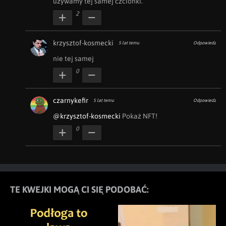
używamy tej samej czcionki.
2
krzysztof-kosmecki
5 lat temu
Odpowiedz
nie tej samej
0
czarnykefir
5 lat temu
Odpowiedz
@krzysztof-kosmecki
 Pokaż NFT!
0
TE KWEJKI MOGĄ CI SIĘ PODOBAĆ: