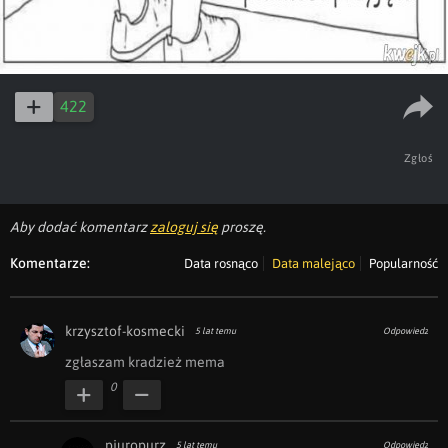
422
Zgłoś
Aby dodać komentarz
zaloguj się
proszę.
Komentarze:
Data rosnąco
Data malejąco
Popularność
krzysztof-kosmecki
5 lat temu
Odpowiedz
zgłaszam kradzież mema
0
pjuropurz
5 lat temu
Odpowiedz