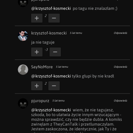
@krzysztof-kosmecki
  po tagu nie znalazłam ;)
2
krzysztof-kosmecki
5 lat temu
Odpowiedz
ja nie taguje
-3
SayNoMore
5 lat temu
Odpowiedz
@krzysztof-kosmecki
 tylko głupi by nie kradł
2
pjuropurz
5 lat temu
Odpowiedz
@krzysztof-kosmecki
  wiem, że nie tagujesz, 
szkoda, bo to ułatwia życie innym wrzucającym - 
można sprawdzić, czy nie będzie dubla. A komiks 
zwinęłam z TheyCanTalk i przetłumaczyłam. 
Jestem zaskoczona, że identycznie, jak Ty i że 