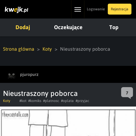
Toggle
Logowanie
Rejestracja
navigation
Dodaj
Oczekujące
Top
Strona główna
Koty
Nieustraszony poborca
pjuropurz
Nieustraszony poborca
7
Koty
#kot
#komiks
#platnosc
#oplata
#przyjac