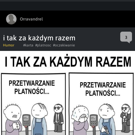
Orravandrel
i tak za każdym razem
3
Humor
#karta
#platnosc
#oczekiwanie