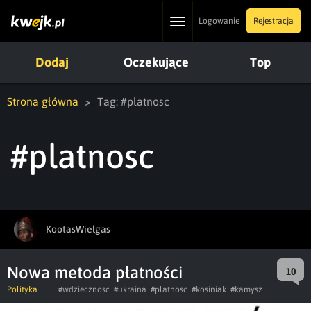
Toggle
Logowanie
Rejestracja
navigation
Dodaj
Oczekujące
Top
Strona główna
Tag: #platnosc
#platnosc
KootasWielgas
Nowa metoda płatności
10
Polityka
#wdziecznosc
#ukraina
#platnosc
#kosiniak
#kamysz