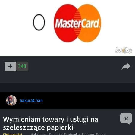
348
SakuraChan
Wymieniam towary i usługi na
10
szeleszczące papierki
Ciekawostki
#platnosc
#waluta
#gotowka
#darmo
#chad