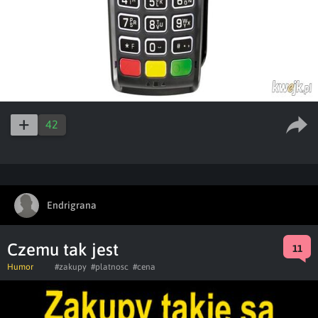
42
Endrigrana
Czemu tak jest
11
Humor
#zakupy
#platnosc
#cena