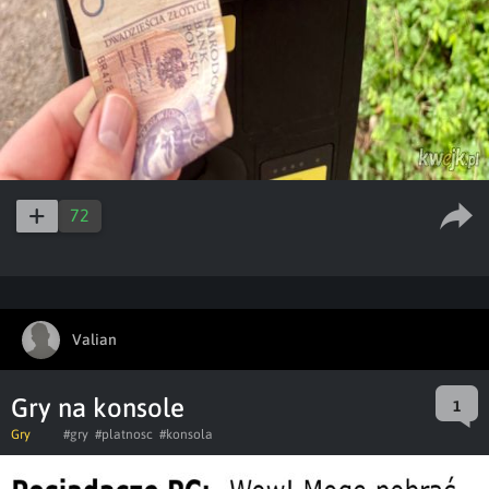
72
Valian
Gry na konsole
1
Gry
#gry
#platnosc
#konsola