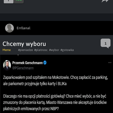
Errllanal
Chcemy wyboru
1
Meme
#pieniadze
#platnosc
#wybor
#gotowka