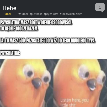
Hehe
1
Humor
#humor
#platnosc
#psychiatra
#rozdwojeniejazni