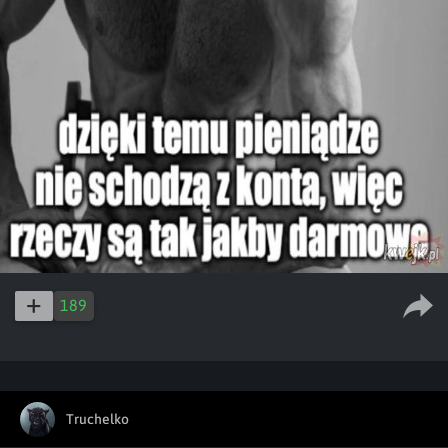
189
Truchelko