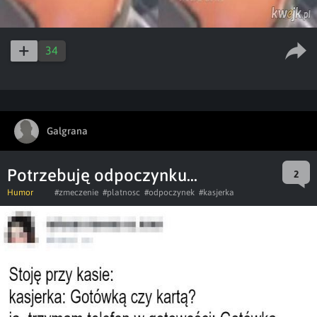
34
Galgrana
Potrzebuję odpoczynku...
2
Humor
#zmeczenie
#platnosc
#odpoczynek
#kasjerka