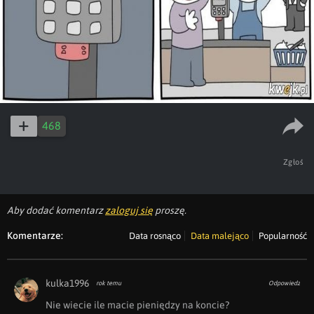
468
Zgłoś
Aby dodać komentarz
zaloguj się
proszę.
Komentarze:
Data rosnąco
Data malejąco
Popularność
kulka1996
rok temu
Odpowiedz
Nie wiecie ile macie pieniędzy na koncie?