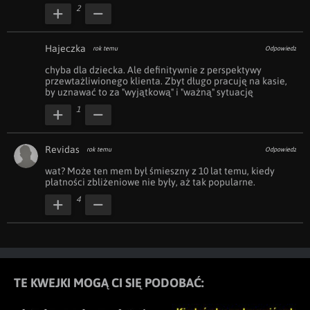
2
Hajeczka
rok temu
Odpowiedz
chyba dla dziecka. Ale definitywnie z perspektywy 
przewtażliwionego klienta. Zbyt długo pracuję na kasie, 
by uznawać to za "wyjątkową" i "ważną" sytuację
1
Revidas
rok temu
Odpowiedz
wat? Może ten mem był śmieszny z 10 lat temu, kiedy 
płatności zbliżeniowe nie były, aż tak popularne.
4
TE KWEJKI MOGĄ CI SIĘ PODOBAĆ: