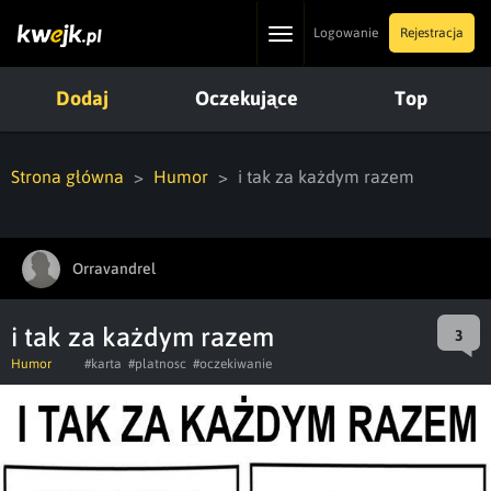
Toggle
Logowanie
Rejestracja
navigation
Dodaj
Oczekujące
Top
Strona główna
Humor
i tak za każdym razem
Orravandrel
i tak za każdym razem
3
Humor
#karta
#platnosc
#oczekiwanie