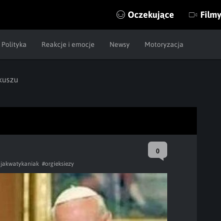
Oczekujące
Film
Polityka
Reakcje i emocje
Newsy
Motoryzacja
kuszu
0
jakwatykaniak
#orgieksiezy