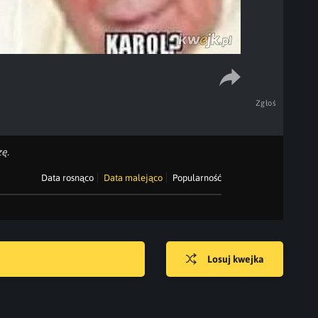
Zgłoś
ę.
Data rosnąco
Data malejąco
Popularność
Losuj kwejka