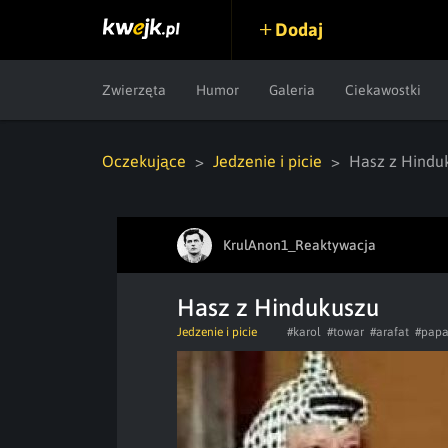
Dodaj
Zwierzęta
Humor
Galeria
Ciekawostki
Oczekujące
Jedzenie i picie
Hasz z Hindu
KrulAnon1_Reaktywacja
Hasz z Hindukuszu
Jedzenie i picie
#karol
#towar
#arafat
#papa