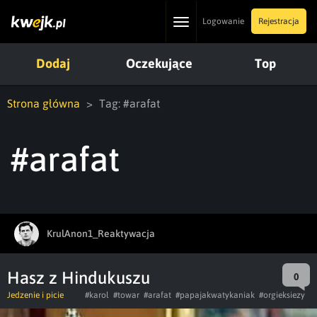
Toggle
Logowanie
Rejestracja
navigation
Dodaj
Oczekujące
Top
Strona główna
Tag: #arafat
#arafat
KrulAnon1_Reaktywacja
Hasz z Hindukuszu
0
Jedzenie i picie
#karol
#towar
#arafat
#papajakwatykaniak
#orgieksiezy