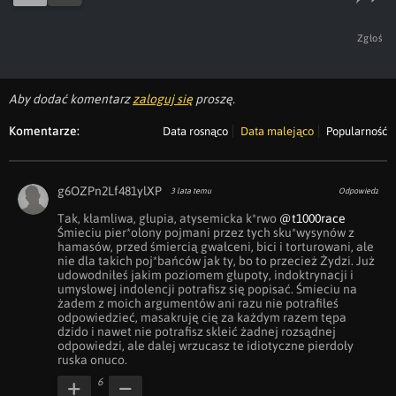
Zgłoś
Aby dodać komentarz
zaloguj się
proszę.
Komentarze:
Data rosnąco
Data malejąco
Popularność
g6OZPn2Lf481ylXP
3 lata temu
Odpowiedz
Tak, kłamliwa, głupia, atysemicka k*rwo 
@t1000race
Śmieciu pier*olony pojmani przez tych sku*wysynów z 
hamasów, przed śmiercią gwałceni, bici i torturowani, ale 
nie dla takich poj*bańców jak ty, bo to przecież Żydzi. Już 
udowodniłeś jakim poziomem głupoty, indoktrynacji i 
umysłowej indolencji potrafisz się popisać. Śmieciu na 
żadem z moich argumentów ani razu nie potrafiłeś 
odpowiedzieć, masakruję cię za każdym razem tępa 
dzido i nawet nie potrafisz skleić żadnej rozsądnej 
odpowiedzi, ale dalej wrzucasz te idiotyczne pierdoły 
ruska onuco.
6