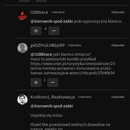
t1000race
3 lata temu
Odpowiedz
@kierownik-spod-zabki
 prds syjonistyczny kłamco.
-6
g6OZPn2Lf481ylXP
3 lata temu
Odpowiedz
@t1000race
 jaki kłamco śmieciu? 

masz tu palestyński kundlu przykład

https://www.onet.pl/turystyka/onetpodroze/23-
letnia-niemka-porwana-i-torturowana-przez-
hamas-zatrwazajace-wiesci/h6cpxdt,07640b54
5
KrulAnon1_Reaktywacja
3 lata temu
Odpowiedz
@kierownik-spod-zabki
Uspokój się misiu.

ISrael Nie przedstawił żadnych dowodów na 
tortury, gwalty itp.
