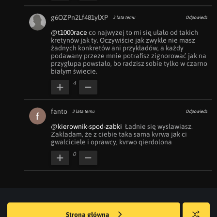
g6OZPn2Lf481ylXP
3 lata temu
Odpowiedz
@t1000race
 co najwyżej to mi się ulało od takich 
kretynów jak ty. Oczywiście jak zwykle nie masz 
żadnych konkretów ani przykładów, a każdy 
podawany przeze mnie potrafisz zignorować jak na 
przygłupa powstało, bo radzisz sobie tylko w czarno 
białym świecie.
4
fanto
3 lata temu
Odpowiedz
@kierownik-spod-zabki
  Ładnie się wysławiasz. 
Zakładam, że z ciebie taka sama kvrwa jak ci 
gwałciciele i oprawcy, kvrwo qierdolona
0
Strona główna