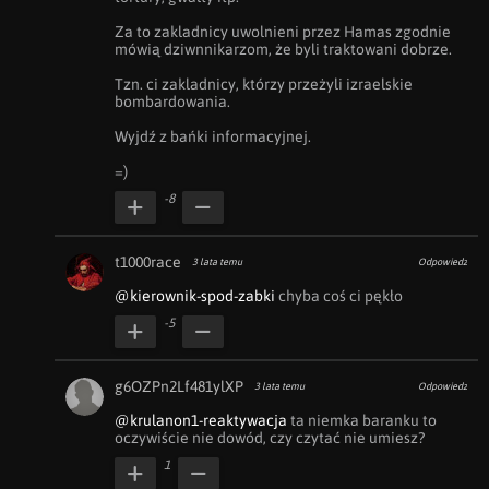
Za to zakladnicy uwolnieni przez Hamas zgodnie 
mówią dziwnnikarzom, że byli traktowani dobrze.

Tzn. ci zakladnicy, którzy przeżyli izraelskie 
bombardowania.

Wyjdź z bańki informacyjnej.

=)
-8
t1000race
3 lata temu
Odpowiedz
@kierownik-spod-zabki
 chyba coś ci pękło
-5
g6OZPn2Lf481ylXP
3 lata temu
Odpowiedz
@krulanon1-reaktywacja
 ta niemka baranku to 
oczywiście nie dowód, czy czytać nie umiesz?
1