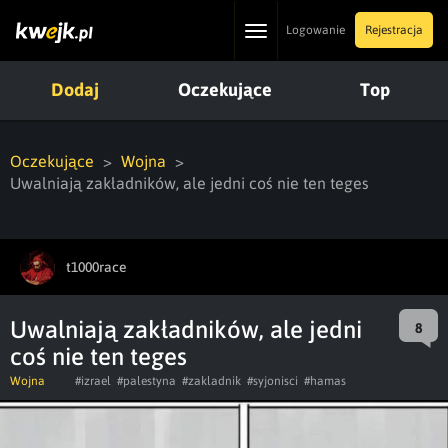
Toggle
Logowanie
Rejestracja
navigation
Dodaj
Oczekujące
Top
Oczekujące
Wojna
Uwalniają zakładników, ale jedni coś nie ten teges
t1000race
Uwalniają zakładników, ale jedni
8
coś nie ten teges
Wojna
#izrael
#palestyna
#zakladnik
#syjonisci
#hamas