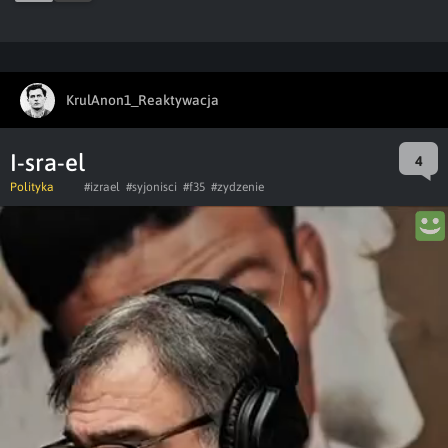
KrulAnon1_Reaktywacja
I-sra-el
4
Polityka
#izrael
#syjonisci
#f35
#zydzenie