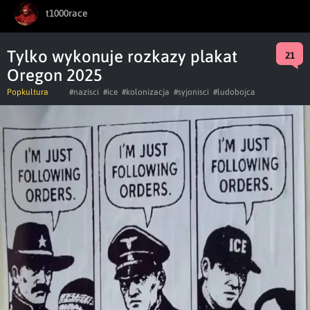
t1000race
Tylko wykonuje rozkazy plakat
21
Oregon 2025
Popkultura
#nazisci
#ice
#kolonizacja
#syjonisci
#ludobojca