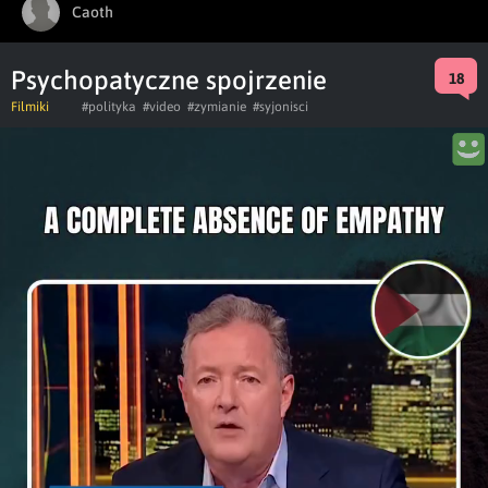
Caoth
Psychopatyczne spojrzenie
18
Filmiki
#polityka
#video
#zymianie
#syjonisci