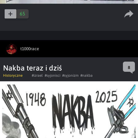
65
t1000race
Nakba teraz i dziś
8
Historyczne
#izrael
#syjonisci
#syjonizm
#nakba