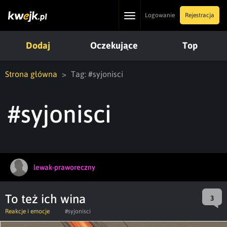
Toggle
Logowanie
Rejestracja
navigation
Dodaj
Oczekujące
Top
Strona główna
Tag: #syjonisci
#syjonisci
lewak-praworeczny
To też ich wina
3
Reakcje i emocje
#syjonisci