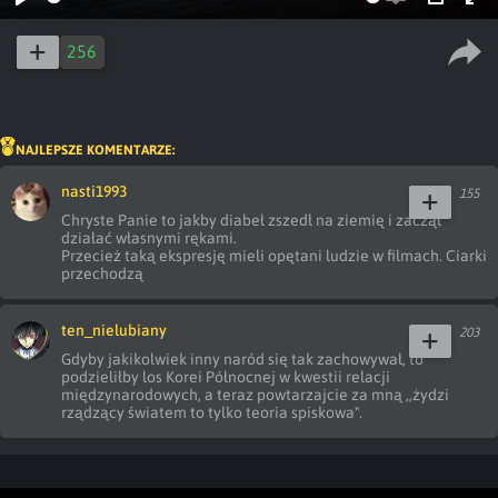
Play
Enable
PIP
Ent
captions
ful
256
NAJLEPSZE KOMENTARZE:
nasti1993
155
Chryste Panie to jakby diabeł zszedł na ziemię i zaczął 
działać własnymi rękami. 

Przecież taką ekspresję mieli opętani ludzie w filmach. Ciarki 
przechodzą
ten_nielubiany
203
Gdyby jakikolwiek inny naród się tak zachowywał, to 
podzieliłby los Korei Północnej w kwestii relacji 
międzynarodowych, a teraz powtarzajcie za mną ,,żydzi 
rządzący światem to tylko teoria spiskowa".