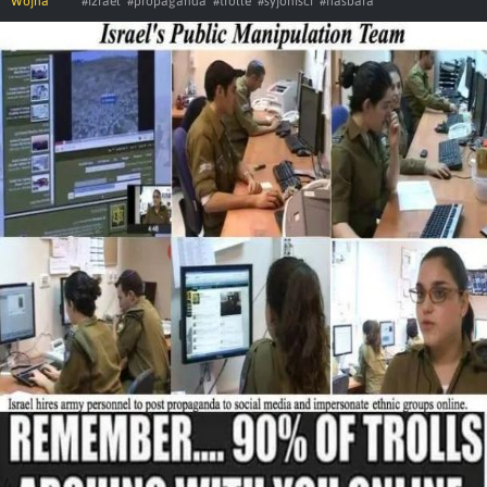
Wojna
#izrael
#propaganda
#trolle
#syjonisci
#hasbara