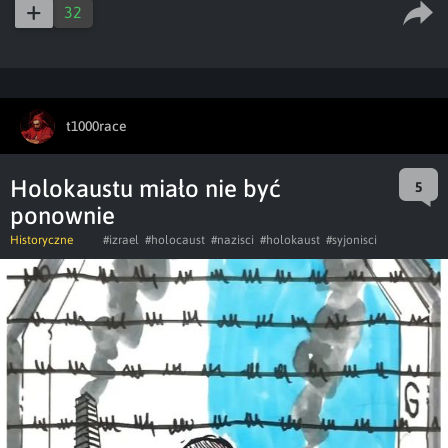
32
t1000race
Holokaustu miało nie być
5
ponownie
Historyczne
#izrael
#holocaust
#nazisci
#holokaust
#syjonisci