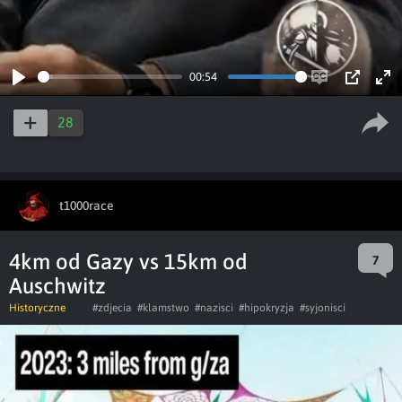
00:54
Play
Enable
PIP
Ent
captions
ful
28
t1000race
4km od Gazy vs 15km od
7
Auschwitz
Historyczne
#zdjecia
#klamstwo
#nazisci
#hipokryzja
#syjonisci