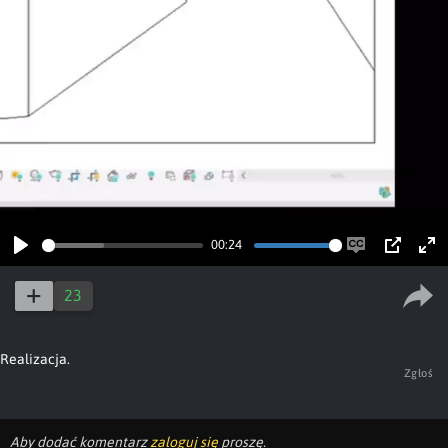
00:24
Play
Enable
PIP
Ent
captions
ful
23
Realizacja.
Zgłoś
Aby dodać komentarz
zaloguj się
proszę.