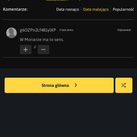
Komentarze:
Data rosnąco
Data malejąco
Popularność
g6OZPn2Lf481ylXP
3 lata temu
Odpowiedz
W Monarze ma to sens.
0
Strona główna
Losuj
kwejka