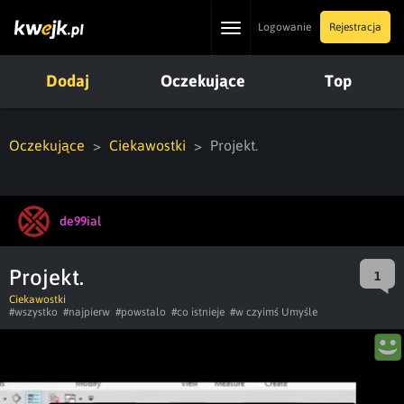
Toggle
Logowanie
Rejestracja
navigation
Dodaj
Oczekujące
Top
Oczekujące
Ciekawostki
Projekt.
de99ial
Projekt.
1
Ciekawostki
#wszystko
#najpierw
#powstalo
#co istnieje
#w czyimś Umyśle