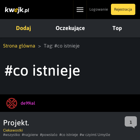
Toggle
Logowanie
Rejestracja
navigation
Dodaj
Oczekujące
Top
Strona główna
Tag: #co istnieje
#co istnieje
de99ial
Projekt.
1
Ciekawostki
#wszystko
#najpierw
#powstalo
#co istnieje
#w czyimś Umyśle