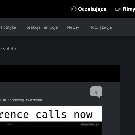
Oczekujące
Film
Polityka
Reakcje i emocje
Newsy
Motoryzacja
e videło
0
e
#z naprawdę
#ważnymi