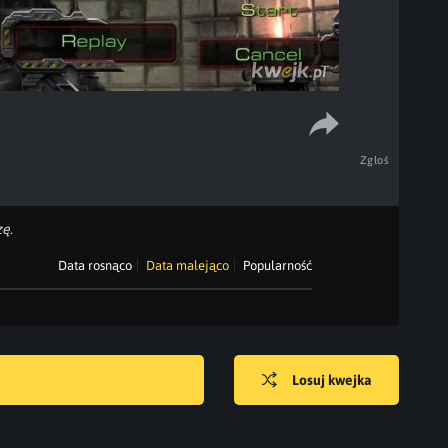
Zgłoś
ę.
Data rosnąco
Data malejąco
Popularność
Losuj kwejka