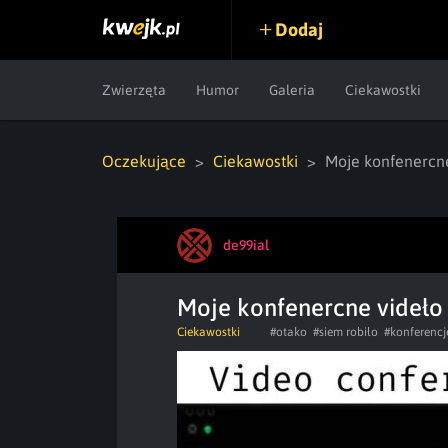
Dodaj
Zwierzęta
Humor
Galeria
Ciekawostki
Oczekujące
Ciekawostki
Moje konfenercn
de99ial
Moje konfenercne videło
Ciekawostki
#otako
#siem robiło
#konferencj