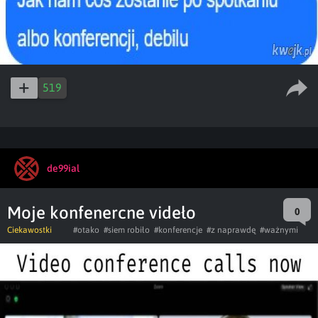
519
de99ial
Moje konfenercne videło
0
Ciekawostki
#otako
#siem robiło
#konferencje
#z naprawdę
#ważnymi