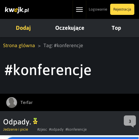
Toggle
Logowanie
Rejestracja
navigation
Dodaj
Oczekujące
Top
Strona główna
Tag: #konferencje
#konferencje
Terfar
Odpady.
3
Jedzenie i picie
#zjesc
#odpady
#konferencje